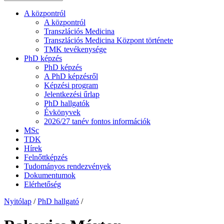
A központról
A központról
Transzlációs Medicina
Transzlációs Medicina Központ története
TMK tevékenysége
PhD képzés
PhD képzés
A PhD képzésről
Képzési program
Jelentkezési űrlap
PhD hallgatók
Évkönyvek
2026/27 tanév fontos információk
MSc
TDK
Hírek
Felnőttképzés
Tudományos rendezvények
Dokumentumok
Elérhetőség
Nyitólap
/
PhD hallgató
/