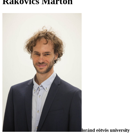
Rakovics Márton
loránd eötvös university