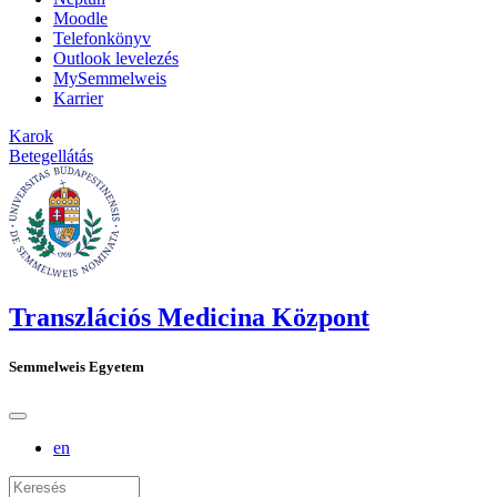
Moodle
Telefonkönyv
Outlook levelezés
MySemmelweis
Karrier
Karok
Betegellátás
Transzlációs Medicina Központ
Semmelweis Egyetem
en