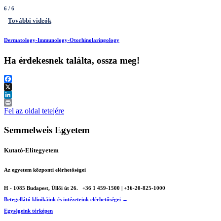
6
/ 6
További videók
Dermatology-Immunology-Otorhinolaringology
Ha érdekesnek találta, ossza meg!
Facebook
X
LinkedIn
Print
Fel az oldal tetejére
Semmelweis Egyetem
Kutató-Elitegyetem
Az egyetem központi elérhetőségei
H - 1085 Budapest, Üllői út 26.
+36 1 459-1500 | +36-20-825-1000
Betegellátó klinikáink és intézeteink elérhetőségei →
Egységeink térképen