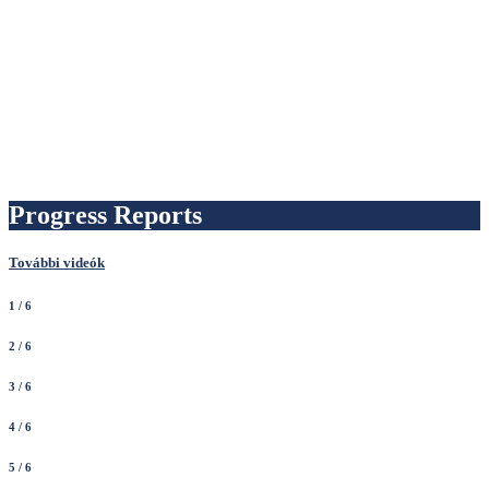
Progress Reports
További videók
1
/ 6
2
/ 6
3
/ 6
4
/ 6
5
/ 6