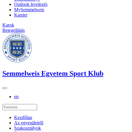
Outlook levelezés
MySemmelweis
Karrier
Karok
Betegellátás
Semmelweis Egyetem Sport Klub
en
Kezdőlap
Az egyesületről
Szakosztályok