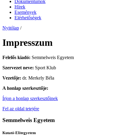
Dokumentumok
Hírek
Események
Elérhetőségek
Nyitólap
/
Impresszum
Felelős kiadó:
Semmelweis Egyetem
Szervezet neve:
Sport Klub
Vezetője:
dr. Merkely Béla
A honlap szerkesztője:
Írjon a honlap szerkesztőinek
Fel az oldal tetejére
Semmelweis Egyetem
Kutató-Elitegyetem