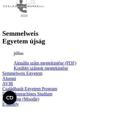
Semmelweis
Egyetem újság
július
Aktuális szám megtekintése (PDF)
Korábbi számok megtekintése
Semmelweis Egyetem
Alumni
AVIR
Családbarát Egyetem Program
Deutschsprachiges Studium
E-learning (Moodle)
E-tárhely
English Language Program
Esélyegyenlőség és Etikai Kódex
Eseménynaptár
HÖK