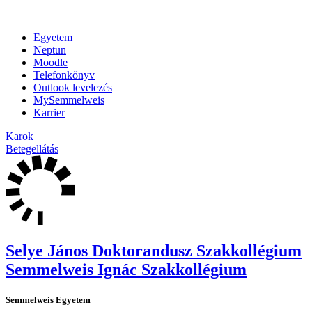
Egyetem
Neptun
Moodle
Telefonkönyv
Outlook levelezés
MySemmelweis
Karrier
Karok
Betegellátás
Selye János Doktorandusz Szakkollégium
Semmelweis Ignác Szakkollégium
Semmelweis Egyetem