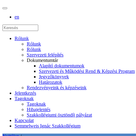
en
Rólunk
Rólunk
Rólunk
Szervezeti felépítés
Dokumentumtár
Alapító dokumentumok
Szervezeti és Működési Rend & Képzési Program
Jegyzőkönyvek
Határozatok
Rendezvényeink és képzéseink
Jelentkezés
Tagoknak
Tagoknak
Hibajelentés
Szakkollégiumi ösztöndíj pályázat
Kapcsolat
Semmelweis Ignác Szakkollégium