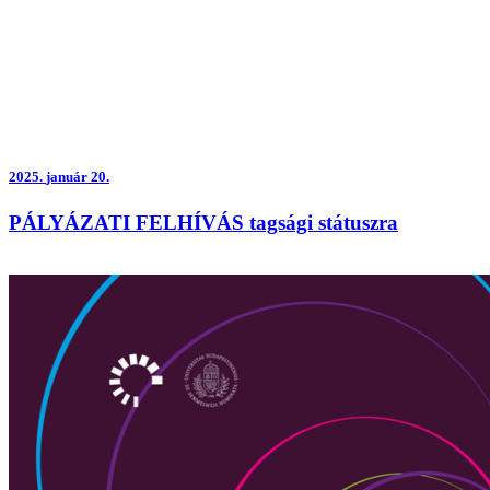
2025.
január 20.
PÁLYÁZATI FELHÍVÁS tagsági státuszra