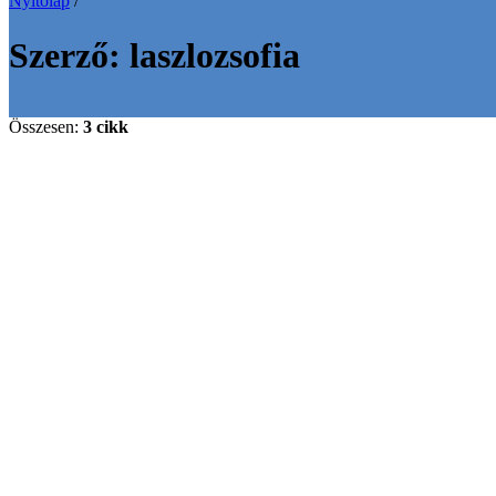
Nyitólap
/
Szerző:
laszlozsofia
Összesen:
3 cikk