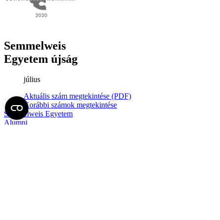
Semmelweis
Egyetem újság
július
Aktuális szám megtekintése (PDF)
Korábbi számok megtekintése
Semmelweis Egyetem
Alumni
AVIR
Családbarát Egyetem Program
Deutschsprachiges Studium
E-learning (Moodle)
E-tárhely
English Language Program
Esélyegyenlőség és Etikai Kódex
Eseménynaptár
HÖK
Karrier
Kedvezmények