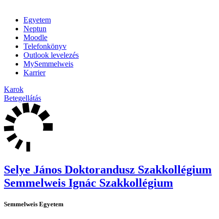
Egyetem
Neptun
Moodle
Telefonkönyv
Outlook levelezés
MySemmelweis
Karrier
Karok
Betegellátás
Selye János Doktorandusz Szakkollégium
Semmelweis Ignác Szakkollégium
Semmelweis Egyetem