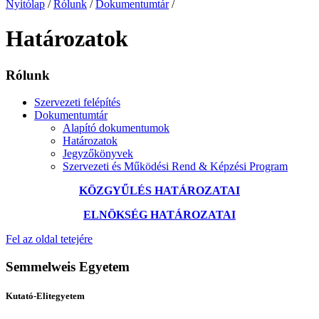
Nyitólap
/
Rólunk
/
Dokumentumtár
/
Határozatok
Rólunk
Szervezeti felépítés
Dokumentumtár
Alapító dokumentumok
Határozatok
Jegyzőkönyvek
Szervezeti és Működési Rend & Képzési Program
KÖZGYŰLÉS HATÁROZATAI
ELNÖKSÉG HATÁROZATAI
Fel az oldal tetejére
Semmelweis Egyetem
Kutató-Elitegyetem