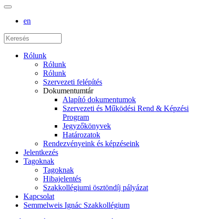
en
Rólunk
Rólunk
Rólunk
Szervezeti felépítés
Dokumentumtár
Alapító dokumentumok
Szervezeti és Működési Rend & Képzési
Program
Jegyzőkönyvek
Határozatok
Rendezvényeink és képzéseink
Jelentkezés
Tagoknak
Tagoknak
Hibajelentés
Szakkollégiumi ösztöndíj pályázat
Kapcsolat
Semmelweis Ignác Szakkollégium