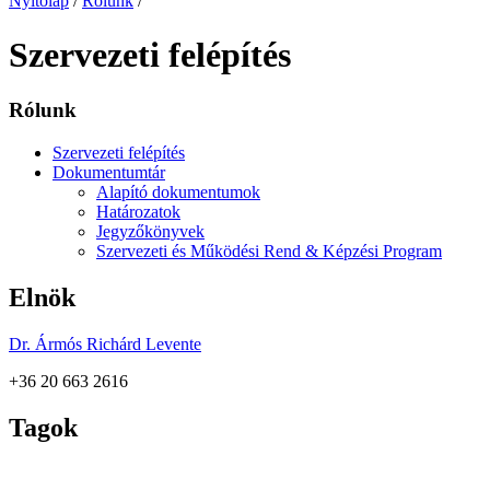
Nyitólap
/
Rólunk
/
Szervezeti felépítés
Rólunk
Szervezeti felépítés
Dokumentumtár
Alapító dokumentumok
Határozatok
Jegyzőkönyvek
Szervezeti és Működési Rend & Képzési Program
Elnök
Dr. Ármós Richárd Levente
+36 20 663 2616
Tagok