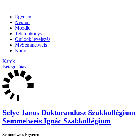
Egyetem
Neptun
Moodle
Telefonkönyv
Outlook levelezés
MySemmelweis
Karrier
Karok
Betegellátás
Selye János Doktorandusz Szakkollégium
Semmelweis Ignác Szakkollégium
Semmelweis Egyetem