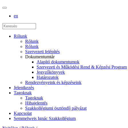
en
Rólunk
Rólunk
Rólunk
Szervezeti felépítés
Dokumentumtár
Alapító dokumentumok
Szervezeti és Működési Rend & Képzési Program
Jegyzőkönyvek
Határozatok
Rendezvényeink és képzéseink
Jelentkezés
Tagoknak
Tagoknak
Hibajelentés
Szakkollégiumi ösztöndíj pályázat
Kapcsolat
Semmelweis Ignác Szakkollégium