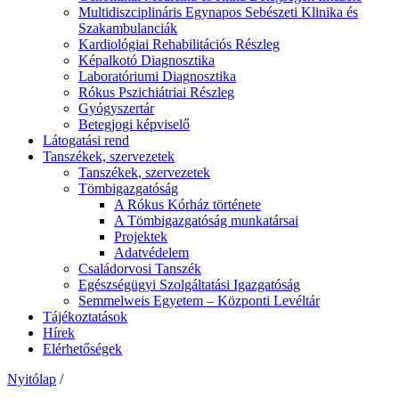
Multidiszciplináris Egynapos Sebészeti Klinika és
Szakambulanciák
Kardiológiai Rehabilitációs Részleg
Képalkotó Diagnosztika
Laboratóriumi Diagnosztika
Rókus Pszichiátriai Részleg
Gyógyszertár
Betegjogi képviselő
Látogatási rend
Tanszékek, szervezetek
Tanszékek, szervezetek
Tömbigazgatóság
A Rókus Kórház története
A Tömbigazgatóság munkatársai
Projektek
Adatvédelem
Családorvosi Tanszék
Egészségügyi Szolgáltatási Igazgatóság
Semmelweis Egyetem – Központi Levéltár
Tájékoztatások
Hírek
Elérhetőségek
Nyitólap
/