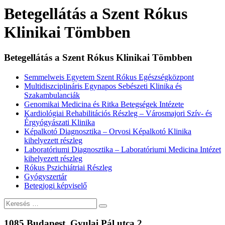
Betegellátás a Szent Rókus
Klinikai Tömbben
Betegellátás a Szent Rókus Klinikai Tömbben
Semmelweis Egyetem Szent Rókus Egészségközpont
Multidiszciplináris Egynapos Sebészeti Klinika és
Szakambulanciák
Genomikai Medicina és Ritka Betegségek Intézete
Kardiológiai Rehabilitációs Részleg – Városmajori Szív- és
Érgyógyászati Klinika
Képalkotó Diagnosztika – Orvosi Képalkotó Klinika
kihelyezett részleg
Laboratóriumi Diagnosztika – Laboratóriumi Medicina Intézet
kihelyezett részleg
Rókus Pszichiátriai Részleg
Gyógyszertár
Betegjogi képviselő
Keresés
1085 Budapest, Gyulai Pál utca 2.