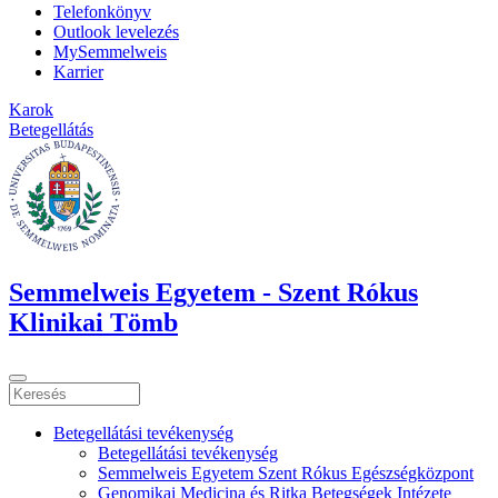
Telefonkönyv
Outlook levelezés
MySemmelweis
Karrier
Karok
Betegellátás
Semmelweis Egyetem - Szent Rókus
Klinikai Tömb
Betegellátási tevékenység
Betegellátási tevékenység
Semmelweis Egyetem Szent Rókus Egészségközpont
Genomikai Medicina és Ritka Betegségek Intézete