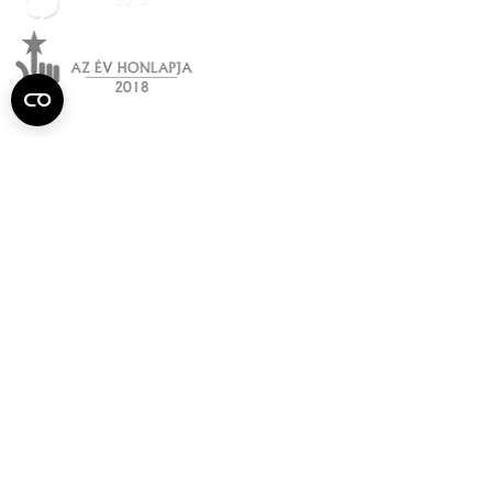
Semmelweis
Egyetem újság
július
Aktuális szám megtekintése (PDF)