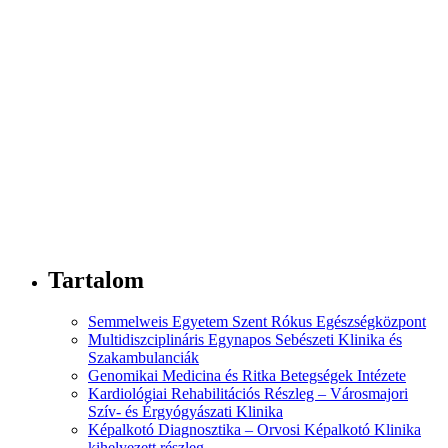
Tartalom
Semmelweis Egyetem Szent Rókus Egészségközpont
Multidiszciplináris Egynapos Sebészeti Klinika és
Szakambulanciák
Genomikai Medicina és Ritka Betegségek Intézete
Kardiológiai Rehabilitációs Részleg – Városmajori
Szív- és Érgyógyászati Klinika
Képalkotó Diagnosztika – Orvosi Képalkotó Klinika
kihelyezett részleg