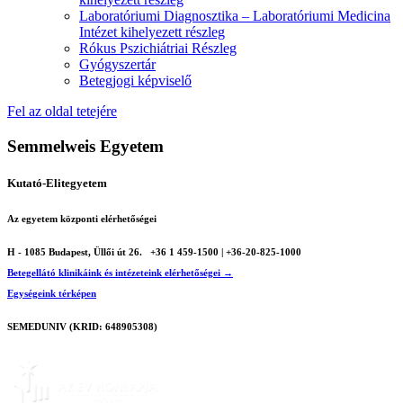
Laboratóriumi Diagnosztika – Laboratóriumi Medicina
Intézet kihelyezett részleg
Rókus Pszichiátriai Részleg
Gyógyszertár
Betegjogi képviselő
Fel az oldal tetejére
Semmelweis Egyetem
Kutató-Elitegyetem
Az egyetem központi elérhetőségei
H - 1085 Budapest, Üllői út 26.
+36 1 459-1500 | +36-20-825-1000
Betegellátó klinikáink és intézeteink elérhetőségei →
Egységeink térképen
SEMEDUNIV (KRID: 648905308)