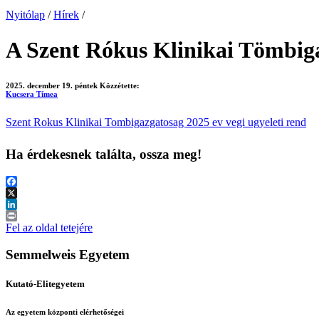
Nyitólap
/
Hírek
/
A Szent Rókus Klinikai Tömbigaz
2025. december 19. péntek
Közzétette:
Kucsera Tímea
Szent Rokus Klinikai Tombigazgatosag 2025 ev vegi ugyeleti rend
Ha érdekesnek találta, ossza meg!
Facebook
X
LinkedIn
Print
Fel az oldal tetejére
Semmelweis Egyetem
Kutató-Elitegyetem
Az egyetem központi elérhetőségei