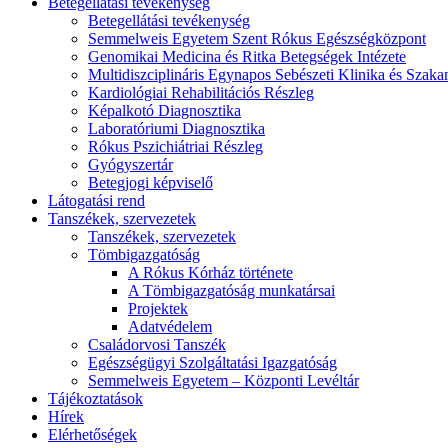
Betegellátási tevékenység
Betegellátási tevékenység
Semmelweis Egyetem Szent Rókus Egészségközpont
Genomikai Medicina és Ritka Betegségek Intézete
Multidiszciplináris Egynapos Sebészeti Klinika és Szak
Kardiológiai Rehabilitációs Részleg
Képalkotó Diagnosztika
Laboratóriumi Diagnosztika
Rókus Pszichiátriai Részleg
Gyógyszertár
Betegjogi képviselő
Látogatási rend
Tanszékek, szervezetek
Tanszékek, szervezetek
Tömbigazgatóság
A Rókus Kórház története
A Tömbigazgatóság munkatársai
Projektek
Adatvédelem
Családorvosi Tanszék
Egészségügyi Szolgáltatási Igazgatóság
Semmelweis Egyetem – Központi Levéltár
Tájékoztatások
Hírek
Elérhetőségek