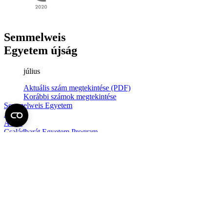
Semmelweis
Egyetem újság
július
Aktuális szám megtekintése (PDF)
Korábbi számok megtekintése
Semmelweis Egyetem
Alumni
AVIR
Családbarát Egyetem Program
Deutschsprachiges Studium
E-learning (Moodle)
E-tárhely
English Language Program
Esélyegyenlőség és Etikai Kódex
Eseménynaptár
HÖK
Karrier
Kedvezmények