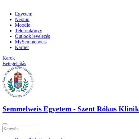
Egyetem
Neptun
Moodle
Telefonkönyv
Outlook levelezés
MySemmelweis
Karrier
Karok
Betegellátás
Semmelweis Egyetem - Szent Rókus Klini