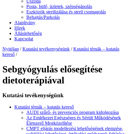
Uszoda
Posta, büfé, üzletek, szépségápolás
Eszközök sterilizálása és steril csomagolás
Behajtás/Parkolás
Alapítvány
Hírek
Álláslehetőség
Kapcsolat
Nyitólap
/
Kutatási tevékenységünk
/
Kutatási témák – kutatás
kereső
/
Sebgyógyulás elősegítése
dietoterápiával
Kutatási tevékenységünk
Kutatási témák – kutatás kereső
AUDI szűrő- és prevenciós program kidolgozása
Az Emlékezet Egészséges és Sérült Működésének
Életszerű Megközelítése
CMPT eljárás modellezési lehetőségének elemzése,
validálási lehetőségei, értékelési módszerek feltárása