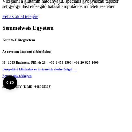
Vizsgálni a glutamin hatóanyagú, speciális gyógyászati tápszer
sebgyógyulást elősegítő hatását amputációs műtétek esetében
Fel az oldal tetejére
Semmelweis Egyetem
Kutató-Elitegyetem
Az egyetem központi elérhetőségei
H - 1085 Budapest, Üllői út 26.
+36 1 459-1500 | +36-20-825-1000
Betegellátó klinikáink és intézeteink elérhetőségei →
Egységeink térképen
SEMEDUNIV (KRID: 648905308)