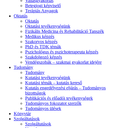
Vallásgyakorlás
Betegjogi képviselő
Terápiás Anyagok
Oktatás
Oktatás
Oktatási tevékenységünk
Fizikális Medicina és Rehabilitáció Tanszék
Medikus képzés
Szakorvos képzés
PhD és TDK témák
Pszichológus és pszichoterapeuta képzés
Szakdolgozó képzés
Vendégszobák – szakmai gyakorlat idejére
Tudomány
Tudomány
Kutatási tevékenységünk
Kutatási témák – kutatás kereső
Kutatás engedélyezési eljárás – Tudományos
bizottságok
Publikációs és előadói tevékenységek
Tudományos fokozatot szerzők
Tudományos ülések
Könyvtár
Szolgáltatások
Szolgáltatások