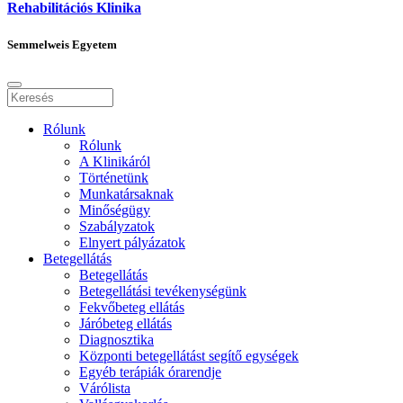
Rehabilitációs Klinika
Semmelweis Egyetem
Rólunk
Rólunk
A Klinikáról
Történetünk
Munkatársaknak
Minőségügy
Szabályzatok
Elnyert pályázatok
Betegellátás
Betegellátás
Betegellátási tevékenységünk
Fekvőbeteg ellátás
Járóbeteg ellátás
Diagnosztika
Központi betegellátást segítő egységek
Egyéb terápiák órarendje
Várólista