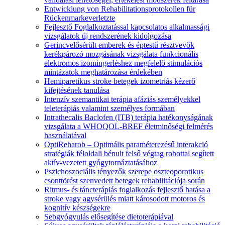
Entwicklung von Rehabilitationsprotokollen für
Rückenmarkeverletzte
Fejlesztő Foglalkoztatással kapcsolatos alkalmassági
vizsgálatok új rendszerének kidolgozása
Gerincvelősérült emberek és éptestű résztvevők
kerékpározó mozgásának vizsgálata funkcionális
elektromos izomingerléshez megfelelő stimulációs
mintázatok meghatározása érdekében
Hemiparetikus stroke betegek izometriás kézerő
kifejtésének tanulása
Intenzív szemantikai terápia afáziás személyekkel
teleterápiás valamint személyes formában
Intrathecalis Baclofen (ITB) terápia hatékonyságának
vizsgálata a WHOQOL-BREF életminőségi felmérés
használatával
OptiReharob – Optimális paraméterezésű interakció
stratégiák féloldali bénult felső végtag robottal segített
aktív-vezetett gyógytornáztatásához
Pszichoszociális tényezők szerepe oszteoporotikus
csonttörést szenvedett betegek rehabilitációja során
Ritmus- és táncterápiás foglalkozás fejlesztő hatása a
stroke vagy agysérülés miatt károsodott motoros és
kognitív készségekre
Sebgyógyulás elősegítése dietoterápiával