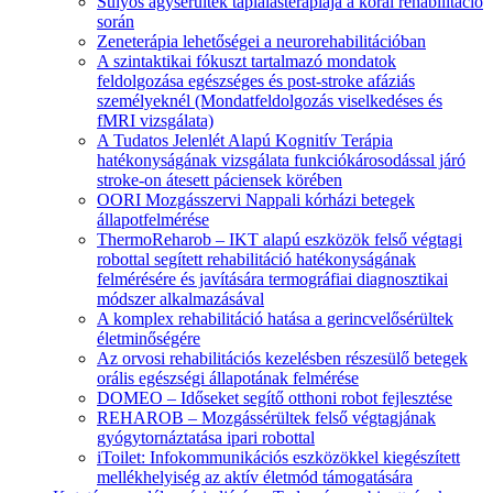
Súlyos agysérültek táplálásterápiája a korai rehabilitáció
során
Zeneterápia lehetőségei a neurorehabilitációban
A szintaktikai fókuszt tartalmazó mondatok
feldolgozása egészséges és post-stroke afáziás
személyeknél (Mondatfeldolgozás viselkedéses és
fMRI vizsgálata)
A Tudatos Jelenlét Alapú Kognitív Terápia
hatékonyságának vizsgálata funkciókárosodással járó
stroke-on átesett páciensek körében
OORI Mozgásszervi Nappali kórházi betegek
állapotfelmérése
ThermoReharob – IKT alapú eszközök felső végtagi
robottal segített rehabilitáció hatékonyságának
felmérésére és javítására termográfiai diagnosztikai
módszer alkalmazásával
A komplex rehabilitáció hatása a gerincvelősérültek
életminőségére
Az orvosi rehabilitációs kezelésben részesülő betegek
orális egészségi állapotának felmérése
DOMEO – Időseket segítő otthoni robot fejlesztése
REHAROB – Mozgássérültek felső végtagjának
gyógytornáztatása ipari robottal
iToilet: Infokommunikációs eszközökkel kiegészített
mellékhelyiség az aktív életmód támogatására