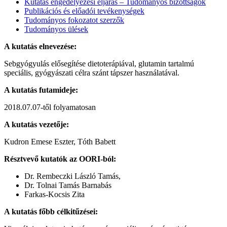
Kutatás engedélyezési eljárás – Tudományos bizottságok
Publikációs és előadói tevékenységek
Tudományos fokozatot szerzők
Tudományos ülések
A kutatás elnevezése:
Sebgyógyulás elősegítése dietoterápiával, glutamin tartalmú
speciális, gyógyászati célra szánt tápszer használatával.
A kutatás futamideje:
2018.07.07-től folyamatosan
A kutatás vezetője:
Kudron Emese Eszter, Tóth Babett
Résztvevő kutatók az OORI-ból:
Dr. Rembeczki László Tamás,
Dr. Tolnai Tamás Barnabás
Farkas-Kocsis Zita
A kutatás főbb célkitűzései: