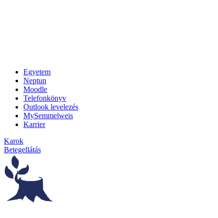
Egyetem
Neptun
Moodle
Telefonkönyv
Outlook levelezés
MySemmelweis
Karrier
Karok
Betegellátás