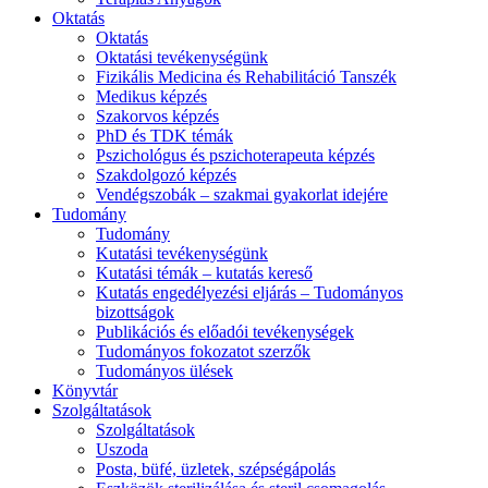
Oktatás
Oktatás
Oktatási tevékenységünk
Fizikális Medicina és Rehabilitáció Tanszék
Medikus képzés
Szakorvos képzés
PhD és TDK témák
Pszichológus és pszichoterapeuta képzés
Szakdolgozó képzés
Vendégszobák – szakmai gyakorlat idejére
Tudomány
Tudomány
Kutatási tevékenységünk
Kutatási témák – kutatás kereső
Kutatás engedélyezési eljárás – Tudományos
bizottságok
Publikációs és előadói tevékenységek
Tudományos fokozatot szerzők
Tudományos ülések
Könyvtár
Szolgáltatások
Szolgáltatások
Uszoda
Posta, büfé, üzletek, szépségápolás