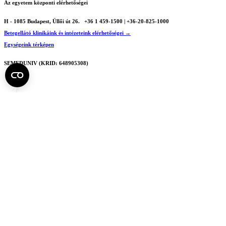
Az egyetem központi elérhetőségei
H - 1085 Budapest, Üllői út 26.
+36 1 459-1500 | +36-20-825-1000
Betegellátó klinikáink és intézeteink elérhetőségei →
Egységeink térképen
SEMEDUNIV (KRID: 648905308)