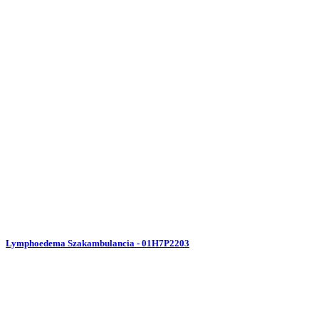
Lymphoedema Szakambulancia - 01H7P2203