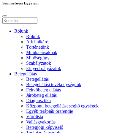
Semmelweis Egyetem
Rólunk
Rólunk
A Klinikáról
Történetünk
Munkatársaknak
Minőségügy
Szabályzatok
Elnyert pályázatok
Betegellátás
Betegellátás
Betegellátási tevékenységünk
Fekvőbeteg ellátás
Járóbeteg ellátás
Diagnosztika
Központi betegellátást segítő egységek
Egyéb terápiák órarendje
Várólista
Vallásgyakorlás
Betegjogi képviselő
Terápiás Anyagok