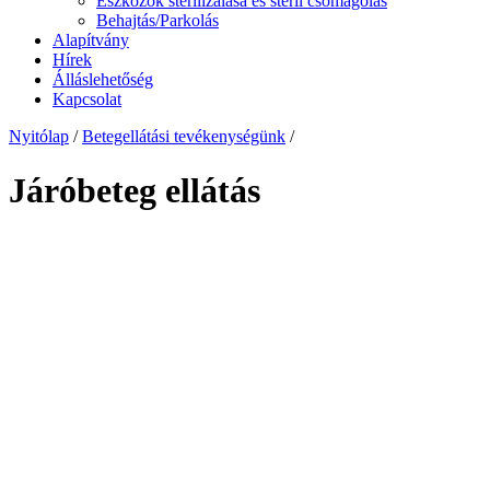
Eszközök sterilizálása és steril csomagolás
Behajtás/Parkolás
Alapítvány
Hírek
Álláslehetőség
Kapcsolat
Nyitólap
/
Betegellátási tevékenységünk
/
Járóbeteg ellátás