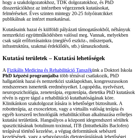
hogy a szakdolgozatokhoz, TDK dolgozatokhoz, és PhD
disszertációkhoz az intézetben végezzenek kutatásokat,
felméréseket. Éves szinten mintegy 20-25 folyóiratcikket
publikálnak az intézet munkatársai.
Kutatásaink hazai és külföldi pályázati támogatásokból, néhányuk
nemzetközi együttműködésben valósul meg. Vannak, melyekben
csak saját erőforrásainkra (meglévő eszköz-, műszerpark,
infrastruktúra, szakmai érdeklődés, stb.) támaszkodunk.
Kutatási területek – Kutatási lehetőségek
A
Fizikális Medicina és Rehabilitáció Tanszék
ünk a Doktori Iskola
PhD képzési programjaiba
több témával csatlakozik, PhD
hallgatóink hazai és nemzetközi szaklapokban, kongresszusokon
rendszeresen ismertetik eredményeiket. Logopédia, nyelvészet,
neuropszichológia, zeneterápia, ergoterápia, dietetika PhD kutatások
révén is egyre tágul a rehabilitáció kutathatóságának köre.
Klinikánkon szakdolgozat írására is lehetőséget biztosítunk. A
robotterápia, az exosceleton, vagy a virtuális valóság terápia és
egyéb korszerű technológiák rehabilitációban alkalmazása erőteljes
kutatási területünk. Hangsúlyos a központi idegrendszeri sérültek
spaszticitásának botulinum toxinnal, ITB (Intrathekális Baclofen)
terápával történő kezelése, a végtag deformitások sebészeti
kezelésének, vagy a sebgyógyulás dietoterápiájának lehetőségei