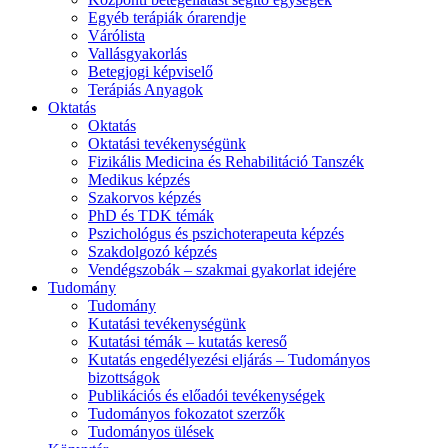
Egyéb terápiák órarendje
Várólista
Vallásgyakorlás
Betegjogi képviselő
Terápiás Anyagok
Oktatás
Oktatás
Oktatási tevékenységünk
Fizikális Medicina és Rehabilitáció Tanszék
Medikus képzés
Szakorvos képzés
PhD és TDK témák
Pszichológus és pszichoterapeuta képzés
Szakdolgozó képzés
Vendégszobák – szakmai gyakorlat idejére
Tudomány
Tudomány
Kutatási tevékenységünk
Kutatási témák – kutatás kereső
Kutatás engedélyezési eljárás – Tudományos
bizottságok
Publikációs és előadói tevékenységek
Tudományos fokozatot szerzők
Tudományos ülések