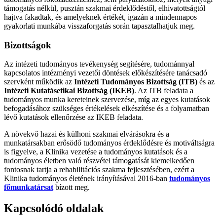
támogatás nélkül, pusztán szakmai érdeklődéstől, elhivatottságtól
hajtva fakadtak, és amelyeknek értékét, igazán a mindennapos
gyakorlati munkába visszaforgatás során tapasztalhatjuk meg.
Bizottságok
Az intézeti tudományos tevékenység segítésére, tudománnyal
kapcsolatos intézményi vezetői döntések előkészítésére tanácsadó
szervként működik az
Intézeti Tudományos Bizottság (ITB)
és az
Intézeti Kutatásetikai Bizottság (IKEB)
. Az ITB feladata a
tudományos munka kereteinek szervezése, míg az egyes kutatások
befogadásához szükséges értékelések elkészítése és a folyamatban
lévő kutatások ellenőrzése az IKEB feladata.
A növekvő hazai és külhoni szakmai elvárásokra és a
munkatársakban erősödő tudományos érdeklődésre és motiváltságra
is figyelve, a Klinika vezetése a tudományos kutatások és a
tudományos életben való részvétel támogatását kiemelkedően
fontosnak tartja a rehabilitációs szakma fejlesztésében, ezért a
Klinika tudományos életének irányításával 2016-ban
tudományos
főmunkatársat
bízott meg.
Kapcsolódó oldalak