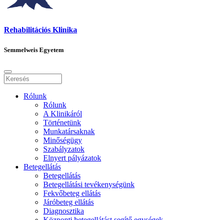
Rehabilitációs Klinika
Semmelweis Egyetem
Rólunk
Rólunk
A Klinikáról
Történetünk
Munkatársaknak
Minőségügy
Szabályzatok
Elnyert pályázatok
Betegellátás
Betegellátás
Betegellátási tevékenységünk
Fekvőbeteg ellátás
Járóbeteg ellátás
Diagnosztika
Központi betegellátást segítő egységek