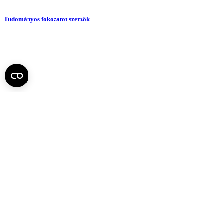
Tudományos fokozatot szerzők
Tudományos ülések
Fel az oldal tetejére