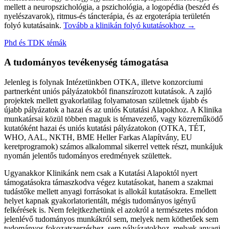
mellett a neuropszichológia, a pszichológia, a logopédia (beszéd és
nyelészavarok), ritmus-és táncterápia, és az ergoterápia területén
folyó kutatásaink.
Tovább a klinikán folyó kutatásokhoz →
Phd és TDK témák
A tudományos tevékenység támogatása
Jelenleg is folynak Intézetünkben OTKA, illetve konzorciumi
partnerként uniós pályázatokból finanszírozott kutatások. A zajló
projektek mellett gyakorlatilag folyamatosan születnek újabb és
újabb pályázatok a hazai és az uniós Kutatási Alapokhoz. A Klinika
munkatársai közül többen maguk is témavezető, vagy közreműködő
kutatóként hazai és uniós kutatási pályázatokon (OTKA, TÉT,
WHO, AAL, NKTH, BME Heller Farkas Alapítvány, EU
keretprogramok) számos alkalommal sikerrel vettek részt, munkájuk
nyomán jelentős tudományos eredmények születtek.
Ugyanakkor Klinikánk nem csak a Kutatási Alapoktól nyert
támogatásokra támaszkodva végez kutatásokat, hanem a szakmai
tudástőke mellett anyagi forrásokat is allokál kutatásokra. Emellett
helyet kapnak gyakorlatorientált, mégis tudományos igényű
felkérések is. Nem felejtkezhetünk el azokról a természetes módon
jelenlévő tudományos munkákról sem, melyek nem köthetőek sem
tudományos fokozatszerzéshez, sem pályázatokhoz, melyek anyagi