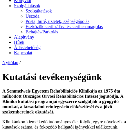
Könyvtár
Szolgáltatások
Szolgáltatások
Uszoda
Posta, büfé, üzletek, szépségápolás
Eszközök sterilizálása és steril csomagolás
Behajtás/Parkolás
Alapítvány
Hírek
Álláslehetőség
Kapcsolat
Nyitólap
/
Kutatási tevékenységünk
A Semmelweis Egyetem Rehabilitációs Klinikája az 1975 óta
működött Országos Orvosi Rehabilitációs Intézet jogutódja. A
Klinika kutatási programjai egyszerre szolgálják a gyógyító
munkát, a társadalmi reintegráció előkészítését és a jövő
szakembereinek oktatását.
Klinikánkon kiemelkedő tudományos élet folyik, egyre növekszik a
kutatások száma, és fokozódó hallgatói igényekkel találkozunk,