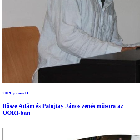
2019.
június 11.
Bősze Ádám és Palojtay János zenés műsora az
OORI-ban