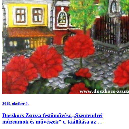
2019.
október 9.
Doszkocs Zsuzsa festőművész „Szentendrei
múzeumok és művészek” c. kiállítása az …