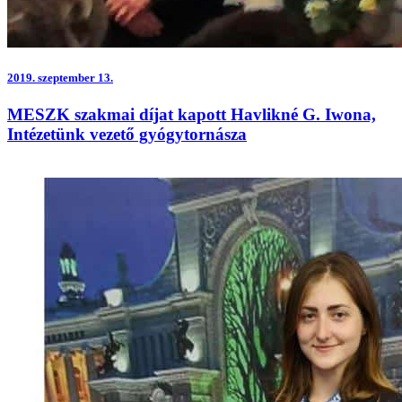
2019.
szeptember 13.
MESZK szakmai díjat kapott Havlikné G. Iwona,
Intézetünk vezető gyógytornásza