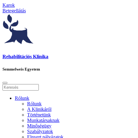
Karok
Betegellátás
Rehabilitációs Klinika
Semmelweis Egyetem
Rólunk
Rólunk
A Klinikáról
Történetünk
Munkatársaknak
Minőségügy
Szabályzatok
Elnyert pályázatok