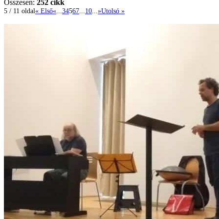
Összesen:
252 cikk
5 / 11 oldal
« Első
«
...
3
4
5
6
7
...
10
...
»
Utolsó »