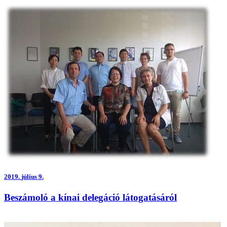
2019.
július 9.
Beszámoló a kínai delegáció látogatásáról