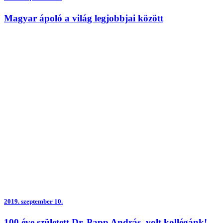
Magyar ápoló a világ legjobbjai között
2019.
szeptember 10.
100 éve született Dr. Papp András, volt kollégánk!