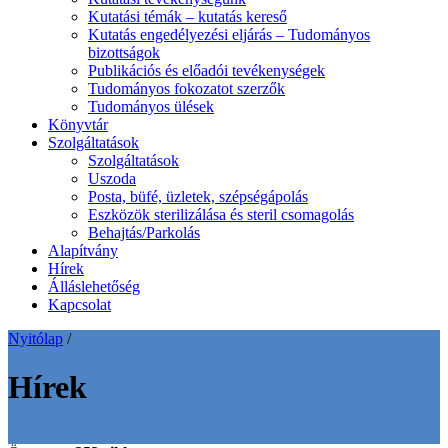
Kutatási témák – kutatás kereső
Kutatás engedélyezési eljárás – Tudományos
bizottságok
Publikációs és előadói tevékenységek
Tudományos fokozatot szerzők
Tudományos ülések
Könyvtár
Szolgáltatások
Szolgáltatások
Uszoda
Posta, büfé, üzletek, szépségápolás
Eszközök sterilizálása és steril csomagolás
Behajtás/Parkolás
Alapítvány
Hírek
Álláslehetőség
Kapcsolat
Nyitólap
/
Hírek