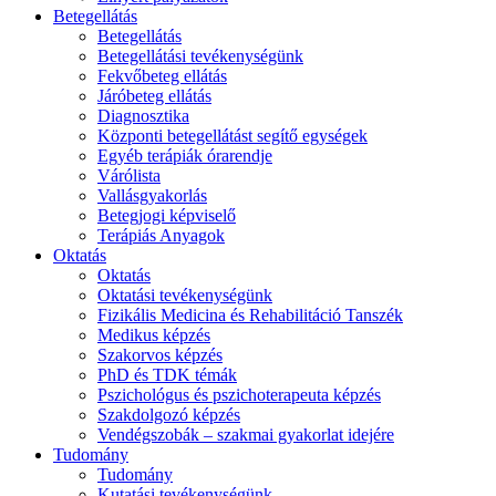
Betegellátás
Betegellátás
Betegellátási tevékenységünk
Fekvőbeteg ellátás
Járóbeteg ellátás
Diagnosztika
Központi betegellátást segítő egységek
Egyéb terápiák órarendje
Várólista
Vallásgyakorlás
Betegjogi képviselő
Terápiás Anyagok
Oktatás
Oktatás
Oktatási tevékenységünk
Fizikális Medicina és Rehabilitáció Tanszék
Medikus képzés
Szakorvos képzés
PhD és TDK témák
Pszichológus és pszichoterapeuta képzés
Szakdolgozó képzés
Vendégszobák – szakmai gyakorlat idejére
Tudomány
Tudomány
Kutatási tevékenységünk