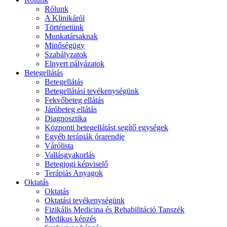
Rólunk
A Klinikáról
Történetünk
Munkatársaknak
Minőségügy
Szabályzatok
Elnyert pályázatok
Betegellátás
Betegellátás
Betegellátási tevékenységünk
Fekvőbeteg ellátás
Járóbeteg ellátás
Diagnosztika
Központi betegellátást segítő egységek
Egyéb terápiák órarendje
Várólista
Vallásgyakorlás
Betegjogi képviselő
Terápiás Anyagok
Oktatás
Oktatás
Oktatási tevékenységünk
Fizikális Medicina és Rehabilitáció Tanszék
Medikus képzés