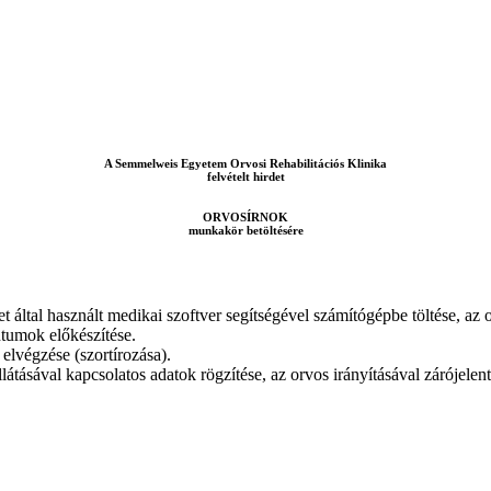
A Semmelweis Egyetem Orvosi Rehabilitációs Klinika
felvételt hirdet
ORVOSÍRNOK
munkakör betöltésére
et által használt medikai szoftver segítségével számítógépbe töltése, az
tumok előkészítése.
 elvégzése (szortírozása).
llátásával kapcsolatos adatok rögzítése, az orvos irányításával zárójelent