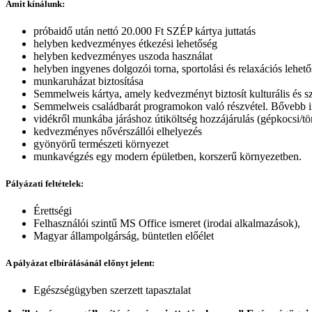
Amit kínálunk:
próbaidő után nettó 20.000 Ft SZÉP kártya juttatás
helyben kedvezményes étkezési lehetőség
helyben kedvezményes uszoda használat
helyben ingyenes dolgozói torna, sportolási és relaxációs lehet
munkaruházat biztosítása
Semmelweis kártya, amely kedvezményt biztosít kulturális és s
Semmelweis családbarát programokon való részvétel. Bővebb 
vidékről munkába járáshoz útiköltség hozzájárulás (gépkocsi/
kedvezményes nővérszállói elhelyezés
gyönyörű természeti környezet
munkavégzés egy modern épületben, korszerű környezetben.
Pályázati feltételek:
Érettségi
Felhasználói szintű MS Office ismeret (irodai alkalmazások),
Magyar állampolgárság, büntetlen előélet
A pályázat elbírálásánál előnyt jelent:
Egészségügyben szerzett tapasztalat