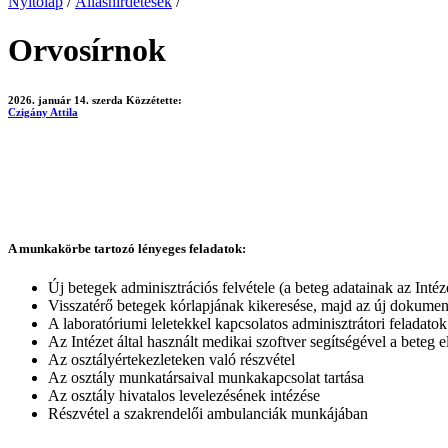
Nyitólap
/
Álláshirdetések
/
Orvosírnok
2026. január 14. szerda
Közzétette:
Czigány Attila
A munkakörbe tartozó lényeges feladatok:
Új betegek adminisztrációs felvétele (a beteg adatainak az Intéz
Visszatérő betegek kórlapjának kikeresése, majd az új dokumen
A laboratóriumi leletekkel kapcsolatos adminisztrátori feladatok
Az Intézet által használt medikai szoftver segítségével a beteg e
Az osztályértekezleteken való részvétel
Az osztály munkatársaival munkakapcsolat tartása
Az osztály hivatalos levelezésének intézése
Részvétel a szakrendelői ambulanciák munkájában