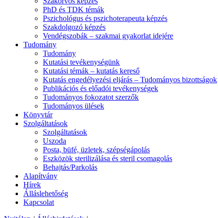
Szakorvos képzés
PhD és TDK témák
Pszichológus és pszichoterapeuta képzés
Szakdolgozó képzés
Vendégszobák – szakmai gyakorlat idejére
Tudomány
Tudomány
Kutatási tevékenységünk
Kutatási témák – kutatás kereső
Kutatás engedélyezési eljárás – Tudományos bizottságok
Publikációs és előadói tevékenységek
Tudományos fokozatot szerzők
Tudományos ülések
Könyvtár
Szolgáltatások
Szolgáltatások
Uszoda
Posta, büfé, üzletek, szépségápolás
Eszközök sterilizálása és steril csomagolás
Behajtás/Parkolás
Alapítvány
Hírek
Álláslehetőség
Kapcsolat