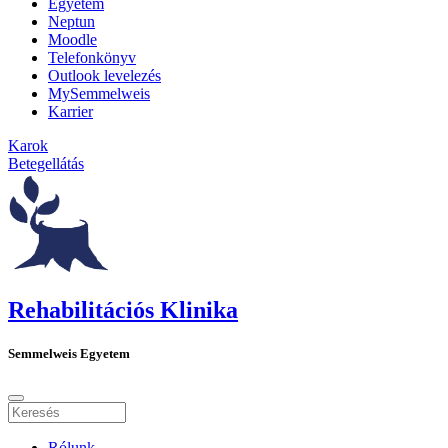
Egyetem
Neptun
Moodle
Telefonkönyv
Outlook levelezés
MySemmelweis
Karrier
Karok
Betegellátás
Rehabilitációs Klinika
Semmelweis Egyetem
Rólunk