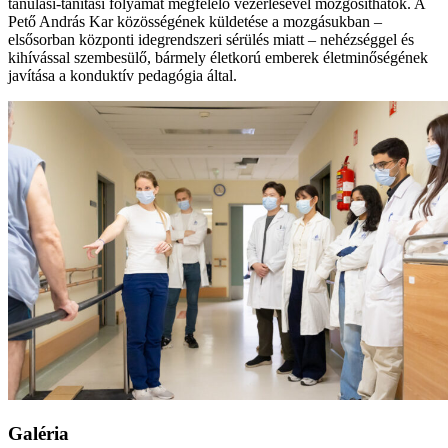
tanulási-tanítási folyamat megfelelő vezérlésével mozgósíthatók. A
Pető András Kar közösségének küldetése a mozgásukban –
elsősorban központi idegrendszeri sérülés miatt – nehézséggel és
kihívással szembesülő, bármely életkorú emberek életminőségének
javítása a konduktív pedagógia által.
Galéria