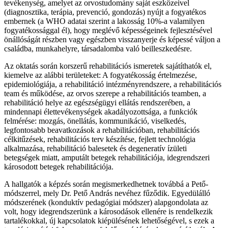
tevékenység, amelyet az orvostudomány saját eszközeivel
(diagnosztika, terápia, prevenció, gondozás) nyújt a fogyatékos
embernek (a WHO adatai szerint a lakosság 10%-a valamilyen
fogyatékossággal él), hogy meglévő képességeinek fejlesztésével
önállóságát részben vagy egészben visszanyerje és képessé váljon a
családba, munkahelyre, társadalomba való beilleszkedésre.
Az oktatás során korszerű rehabilitációs ismeretek sajátíthatók el,
kiemelve az alábbi területeket: A fogyatékosság értelmezése,
epidemiológiája, a rehabilitáció intézményrendszere, a rehabilitációs
team és működése, az orvos szerepe a rehabilitációs teamben, a
rehabilitáció helye az egészségügyi ellátás rendszerében, a
mindennapi élettevékenységek akadályozottsága, a funkciók
felmérése: mozgás, önellátás, kommunikáció, viselkedés,
legfontosabb beavatkozások a rehabilitációban, rehabilitációs
célkitűzések, rehabilitációs terv készítése, fejlett technológia
alkalmazása, rehabilitáció balesetek és degeneratív ízületi
betegségek miatt, amputált betegek rehabilitációja, idegrendszeri
károsodott betegek rehabilitációja.
A hallgatók a képzés során megismerkedhetnek továbbá a Pető-
módszerrel, mely Dr. Pető András nevéhez fűződik. Egyedülálló
módszerének (konduktív pedagógiai módszer) alapgondolata az
volt, hogy idegrendszerünk a károsodások ellenére is rendelkezik
tartalékokkal, új kapcsolatok kiépülésének lehetőségével, s ezek a