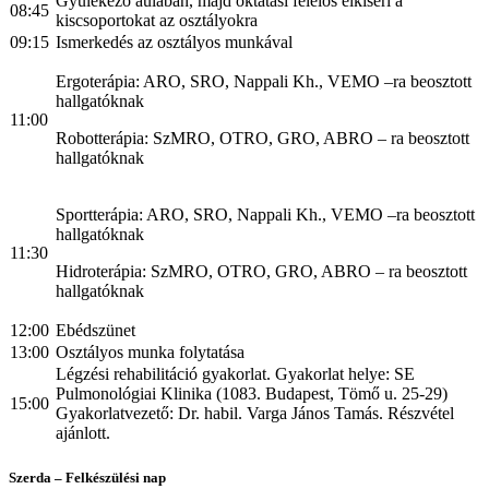
Gyülekező aulában, majd oktatási felelős elkíséri a
08:45
kiscsoportokat az osztályokra
09:15
Ismerkedés az osztályos munkával
Ergoterápia: ARO, SRO, Nappali Kh., VEMO –ra beosztott
hallgatóknak
11:00
Robotterápia: SzMRO, OTRO, GRO, ABRO – ra beosztott
hallgatóknak
Sportterápia: ARO, SRO, Nappali Kh., VEMO –ra beosztott
hallgatóknak
11:30
Hidroterápia: SzMRO, OTRO, GRO, ABRO – ra beosztott
hallgatóknak
12:00
Ebédszünet
13:00
Osztályos munka folytatása
Légzési rehabilitáció gyakorlat. Gyakorlat helye: SE
Pulmonológiai Klinika (1083. Budapest, Tömő u. 25-29)
15:00
Gyakorlatvezető: Dr. habil. Varga János Tamás. Részvétel
ajánlott.
Szerda – Felkészülési nap