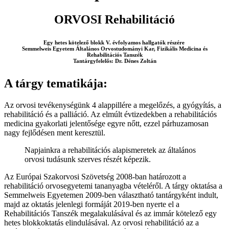
ORVOSI Rehabilitáció
Egy hetes kötelező blokk V. évfolyamos hallgatók részére
Semmelweis Egyetem Általános Orvostudományi Kar, Fizikális Medicina és
Rehabilitációs Tanszék
Tantárgyfelelős: Dr. Dénes Zoltán
A tárgy tematikája:
Az orvosi tevékenységünk 4 alappillére a megelőzés, a gyógyítás, a
rehabilitáció és a palliáció. Az elmúlt évtizedekben a rehabilitációs
medicina gyakorlati jelentősége egyre nőtt, ezzel párhuzamosan
nagy fejlődésen ment keresztül.
Napjainkra a rehabilitációs alapismeretek az általános
orvosi tudásunk szerves részét képezik.
Az Európai Szakorvosi Szövetség 2008-ban határozott a
rehabilitáció orvosegyetemi tananyagba vételéről. A tárgy oktatása a
Semmelweis Egyetemen 2009-ben választható tantárgyként indult,
majd az oktatás jelenlegi formáját 2019-ben nyerte el a
Rehabilitációs Tanszék megalakulásával és az immár kötelező egy
hetes blokkoktatás elindulásával. Az orvosi rehabilitáció az a