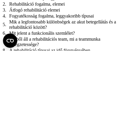
2.
Rehabilitáció fogalma, elemei
3.
Átfogó rehabilitáció elemei
4.
Fogyatékosság fogalma, leggyakoribb típusai
Mik a legfontosabb különbségek az akut betegellátás és a
5.
rehabilitáció között?
6.
Mit jelent a funkcionális szemlélet?
Kikből áll a rehabilitációs team, mi a teammunka
7.
jellegzetessége?
8.
A rehabilitáció típusai az idő függvényében
A rehabilitációs programba vétel feltételei, szempontjai
9.
(alkalmasság)
Mi a funkcióképesség és a fogyatékosság és hogyan
10.
befolyásolható a mértéke?
Mikor van szükség rehabilitációs állapotfelmérésre, mi a célja
11.
és ki végzi?
6.
Mit jelent a funkcionális szemlélet?
Kikből áll a rehabilitációs team, mi a teammunka
7.
jellegzetessége?
8.
A rehabilitáció típusai az idő függvényében
A rehabilitációs programba vétel feltételei, szempontjai
9.
(alkalmasság)
Mi a funkcióképesség és a fogyatékosság és hogyan
10.
befolyásolható a mértéke?