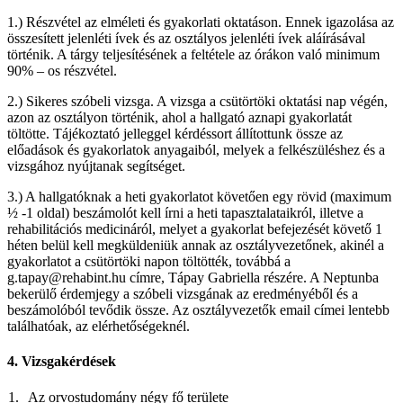
1.) Részvétel az elméleti és gyakorlati oktatáson. Ennek igazolása az
összesített jelenléti ívek és az osztályos jelenléti ívek aláírásával
történik. A tárgy teljesítésének a feltétele az órákon való minimum
90% – os részvétel.
2.) Sikeres szóbeli vizsga. A vizsga a csütörtöki oktatási nap végén,
azon az osztályon történik, ahol a hallgató aznapi gyakorlatát
töltötte. Tájékoztató jelleggel kérdéssort állítottunk össze az
előadások és gyakorlatok anyagaiból, melyek a felkészüléshez és a
vizsgához nyújtanak segítséget.
3.) A hallgatóknak a heti gyakorlatot követően egy rövid (maximum
½ -1 oldal) beszámolót kell írni a heti tapasztalataikról, illetve a
rehabilitációs medicináról, melyet a gyakorlat befejezését követő 1
héten belül kell megküldeniük annak az osztályvezetőnek, akinél a
gyakorlatot a csütörtöki napon töltötték, továbbá a
g.tapay@rehabint.hu címre, Tápay Gabriella részére. A Neptunba
bekerülő érdemjegy a szóbeli vizsgának az eredményéből és a
beszámolóból tevődik össze. Az osztályvezetők email címei lentebb
találhatóak, az elérhetőségeknél.
4. Vizsgakérdések
1.
Az orvostudomány négy fő területe