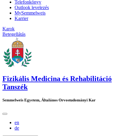
Telefonkönyv
Outlook levelezés
MySemmelweis
Karrier
Karok
Betegellátás
Fizikális Medicina és Rehabilitáció
Tanszék
Semmelweis Egyetem, Általános Orvostudományi Kar
en
de