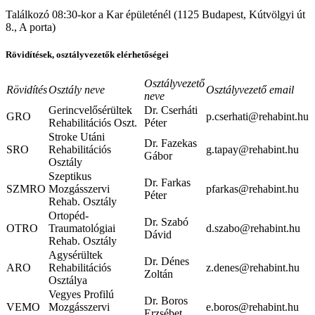
Találkozó 08:30-kor a Kar épületénél (1125 Budapest, Kútvölgyi út
8., A porta)
Rövidítések, osztályvezetők elérhetőségei
Osztályvezető
Rövidítés
Osztály neve
Osztályvezető email
neve
Gerincvelősérültek
Dr. Cserháti
GRO
p.cserhati@rehabint.hu
Rehabilitációs Oszt.
Péter
Stroke Utáni
Dr. Fazekas
SRO
Rehabilitációs
g.tapay@rehabint.hu
Gábor
Osztály
Szeptikus
Dr. Farkas
SZMRO
Mozgásszervi
pfarkas@rehabint.hu
Péter
Rehab. Osztály
Ortopéd-
Dr. Szabó
OTRO
Traumatológiai
d.szabo@rehabint.hu
Dávid
Rehab. Osztály
Agysérültek
Dr. Dénes
ARO
Rehabilitációs
z.denes@rehabint.hu
Zoltán
Osztálya
Vegyes Profilú
Dr. Boros
VEMO
Mozgásszervi
e.boros@rehabint.hu
Erzsébet