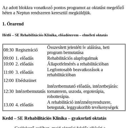
Az adott blokkra vonatkozó pontos programot az oktatást megelőző
héten a Neptun rendszeren keresztül megküldjük.
1. Órarend
Hétfő – SE Rehabilitációs Klinika, előadóterem – elméleti oktatás
Összesített jelenléti ív aláírása, heti
08:30
Regisztráció
program bemutatása
09:00
1. előadás
Rehabilitációs alapfogalmak
10:00
2. előadás
Állapotfelmérés a rehabilitációban
Legfontosabb beavatkozások a
11:00
3. előadás
rehabilitációban
12:00
Ebédszünet
Intézetbemutató előadás, intézetbejárás:
12:30
Intézetbemutatás
tornaterem, uszoda, ergoterápia,
robotterápia.
A rehabilitáció intézményrendszere,
13.00
4. előadás
betegutak, leggyakoribb tevékenységek
Kedd – SE Rehabilitációs Klinika – gyakorlati oktatás