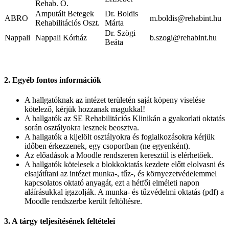
Rehab. O.
Amputált Betegek
Dr. Boldis
ABRO
m.boldis@rehabint.hu
Rehabilitációs Oszt.
Márta
Dr. Szögi
Nappali
Nappali Kórház
b.szogi@rehabint.hu
Beáta
2. Egyéb fontos információk
A hallgatóknak az intézet területén saját köpeny viselése
kötelező, kérjük hozzanak magukkal!
A hallgatók az SE Rehabilitációs Klinikán a gyakorlati oktatás
során osztályokra lesznek beosztva.
A hallgatók a kijelölt osztályokra és foglalkozásokra kérjük
időben érkezzenek, egy csoportban (ne egyenként).
Az előadások a Moodle rendszeren keresztül is elérhetőek.
A hallgatók kötelesek a blokkoktatás kezdete előtt elolvasni és
elsajátítani az intézet munka-, tűz-, és környezetvédelemmel
kapcsolatos oktató anyagát, ezt a hétfői elméleti napon
aláírásukkal igazolják. A munka- és tűzvédelmi oktatás (pdf) a
Moodle rendszerbe került feltöltésre.
3. A tárgy teljesítésének feltételei