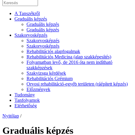
A Tanszékről
Graduális képzés
Graduális képzés
Graduális képzés
Szakorvosképzés
Szakorvosképzés
Szakorvosképzés
Rehabilitációs alapfogalmak
Rehabilitációs Medicina (alap szakképesítés)
Folyamatban levő, de 2016 óta nem indítható
szakképzések
Szakvizsga kérdések
Rehabilitációs Grémium
Orvosi rehabilitáció-egyéb területen (ráépített képzés)
Előzmények
Tudomány
Tanfolyamok
Elérhetőség
Nyitólap
/
Graduális képzés