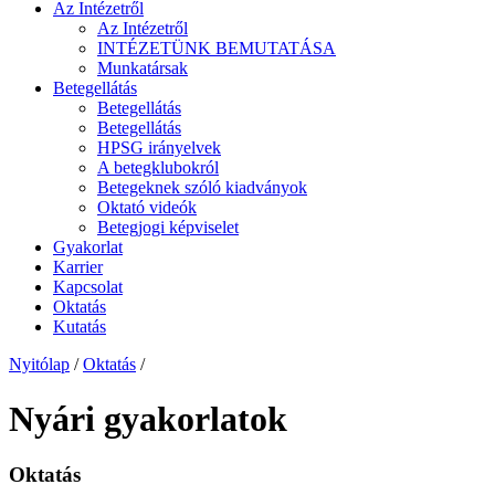
Az Intézetről
Az Intézetről
INTÉZETÜNK BEMUTATÁSA
Munkatársak
Betegellátás
Betegellátás
Betegellátás
HPSG irányelvek
A betegklubokról
Betegeknek szóló kiadványok
Oktató videók
Betegjogi képviselet
Gyakorlat
Karrier
Kapcsolat
Oktatás
Kutatás
Nyitólap
/
Oktatás
/
Nyári gyakorlatok
Oktatás