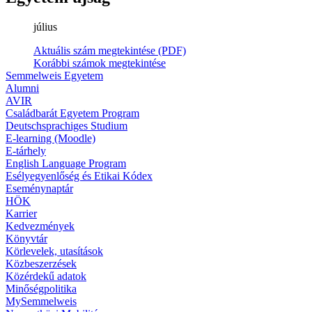
július
Aktuális szám megtekintése (PDF)
Korábbi számok megtekintése
Semmelweis Egyetem
Alumni
AVIR
Családbarát Egyetem Program
Deutschsprachiges Studium
E-learning (Moodle)
E-tárhely
English Language Program
Esélyegyenlőség és Etikai Kódex
Eseménynaptár
HÖK
Karrier
Kedvezmények
Könyvtár
Körlevelek, utasítások
Közbeszerzések
Közérdekű adatok
Minőségpolitika
MySemmelweis