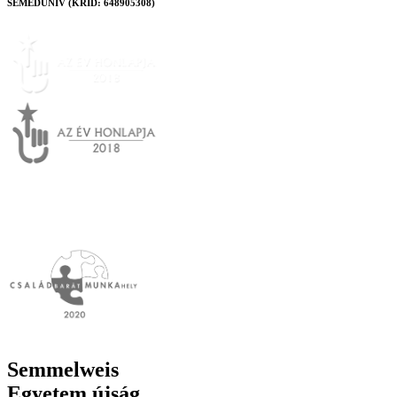
SEMEDUNIV (KRID: 648905308)
Semmelweis
Egyetem újság