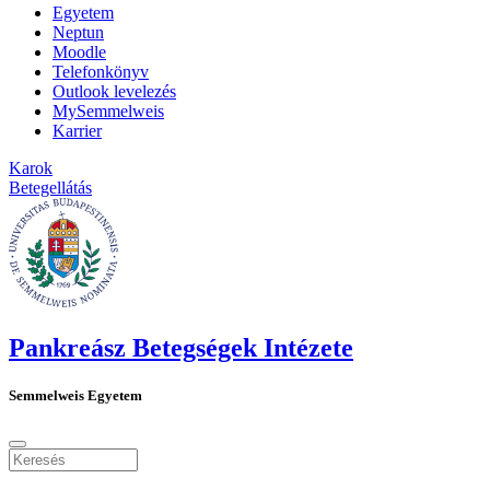
Egyetem
Neptun
Moodle
Telefonkönyv
Outlook levelezés
MySemmelweis
Karrier
Karok
Betegellátás
Pankreász Betegségek Intézete
Semmelweis Egyetem