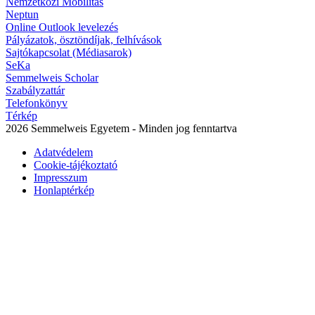
Nemzetközi Mobilitás
Neptun
Online Outlook levelezés
Pályázatok, ösztöndíjak, felhívások
Sajtókapcsolat (Médiasarok)
SeKa
Semmelweis Scholar
Szabályzattár
Telefonkönyv
Térkép
2026 Semmelweis Egyetem - Minden jog fenntartva
Adatvédelem
Cookie-tájékoztató
Impresszum
Honlaptérkép