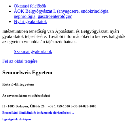
Oktatási felelősök
ÁOK Belgyógyászat I. (anyagcsere, endokrinológia,
nephrológia, gasztroenterológia)
Nyári gyakorlatok
Intézetünkben lehetőség van Ápolástani és Belgyógyászati nyári
gyakorlatok teljesítésére. További információkért a kedves hallgatók
az egyetem weboldalán tájékozódhatnak.
Szakmai gyakorlatok
Fel az oldal tetejére
Semmelweis Egyetem
Kutató-Elitegyetem
Az egyetem központi elérhetőségei
H - 1085 Budapest, Üllői út 26.
+36 1 459-1500 | +36-20-825-1000
Betegellátó klinikáink és intézeteink elérhetőségei →
Egységeink térképen