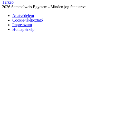
Térkép
2026 Semmelweis Egyetem - Minden jog fenntartva
Adatvédelem
Cookie-tájékoztató
Impresszum
Honlaptérkép