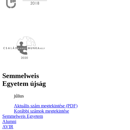
Semmelweis
Egyetem újság
július
Aktuális szám megtekintése (PDF)
Korábbi számok megtekintése
Semmelweis Egyetem
Alumni
AVIR