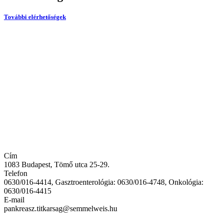
További elérhetőségek
Cím
1083 Budapest, Tömő utca 25-29.
Telefon
0630/016-4414, Gasztroenterológia: 0630/016-4748, Onkológia:
0630/016-4415
E-mail
pankreasz.titkarsag@semmelweis.hu