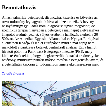
Bemutatkozás
A hasnyálmirigy betegségek diagnózisa, kezelése és követése az
orvostudomány legnagyobb kihívásai közé tartozik. A heveny
hasnyálmirigy gyulladás korai diagnózisa ugyan megoldott, de
specifikus terápia hiányában a betegség a mai napig életveszélyes
állapotot eredményezhet, súlyos esetben a halálozás elérheti a 20-
50%-ot. Az Amerikai Egyesült Államokkal és Nyugat-Európával
ellentétben Közép- és Kelet Európában mind a mai napig nem
megoldott a pankreász betegek centralizált ellátása. Ezt a hiányt
hivatott pótolni a Pankreász Betegségek Intézete (PBI), mely
küldetésének tekinti, hogy a legkorszerűbb kutatási eredményeket
hatékony, multidiszciplináris módon fordítsa a betegellátás javára, és
a betegellátás kapcsán új tudományos ismereteket szerezzen meg.
Tovább olvasom