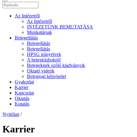
Az Intézetről
Az Intézetről
INTÉZETÜNK BEMUTATÁSA
Munkatársak
Betegellátás
Betegellátás
Betegellátás
HPSG irányelvek
A betegklubokról
Betegeknek szóló kiadványok
Oktató videók
Betegjogi képviselet
Gyakorlat
Karrier
Kapcsolat
Oktatás
Kutatás
Nyitólap
/
Karrier