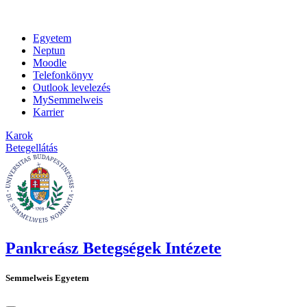
Egyetem
Neptun
Moodle
Telefonkönyv
Outlook levelezés
MySemmelweis
Karrier
Karok
Betegellátás
Pankreász Betegségek Intézete
Semmelweis Egyetem