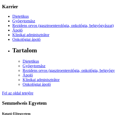
Karrier
Dietetikus
Gyógytornász
Rezidens orvos (gasztroenterológia, onkológia, belgyógyászat)
Ápoló
Klinikai adminisztrátor
Onkológiai ápoló
Tartalom
Dietetikus
Gyógytornász
Rezidens orvos (gasztroenterológia, onkológia, belgyógy
Ápoló
Klinikai adminisztrátor
Onkológiai ápoló
Fel az oldal tetejére
Semmelweis Egyetem
Kutató-Elitegyetem