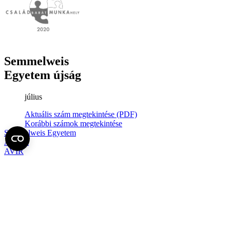
Semmelweis
Egyetem újság
július
Aktuális szám megtekintése (PDF)
Korábbi számok megtekintése
Semmelweis Egyetem
Alumni
AVIR
Családbarát Egyetem Program
Deutschsprachiges Studium
E-learning (Moodle)
E-tárhely
English Language Program
Esélyegyenlőség és Etikai Kódex
Eseménynaptár
HÖK