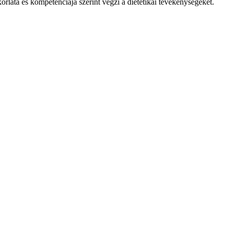
rlata és kompetenciája szerint végzi a dietetikai tevékenységeket.