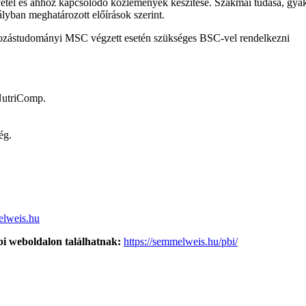
vétel és ahhoz kapcsolódó közlemények készítése. Szakmai tudása, gyako
yban meghatározott előírások szerint.
ozástudományi MSC végzett esetén szükséges BSC-vel rendelkezni
NutriComp.
ég.
elweis.hu
bi weboldalon találhatnak:
https://semmelweis.hu/pbi/