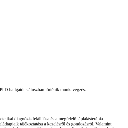
s PhD hallgatói státuszban történik munkavégzés.
etikai diagnózis felállítása és a megfelelő táplálásterápia
ádtagjaik tájékoztatása a kezelésről és gondozásról. Valamint