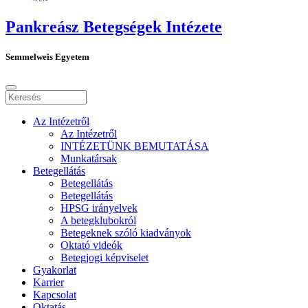
Pankreász Betegségek Intézete
Semmelweis Egyetem
Az Intézetről
Az Intézetről
INTÉZETÜNK BEMUTATÁSA
Munkatársak
Betegellátás
Betegellátás
Betegellátás
HPSG irányelvek
A betegklubokról
Betegeknek szóló kiadványok
Oktató videók
Betegjogi képviselet
Gyakorlat
Karrier
Kapcsolat
Oktatás