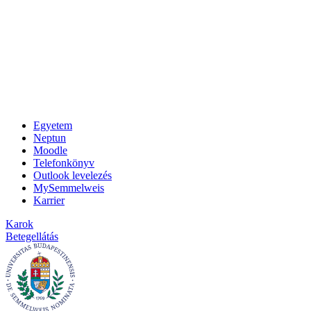
Egyetem
Neptun
Moodle
Telefonkönyv
Outlook levelezés
MySemmelweis
Karrier
Karok
Betegellátás