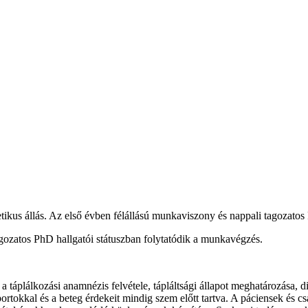
etetikus állás. Az első évben félállású munkaviszony és nappali tagozato
agozatos PhD hallgatói státuszban folytatódik a munkavégzés.
táplálkozási anamnézis felvétele, tápláltsági állapot meghatározása, diet
kkal és a beteg érdekeit mindig szem előtt tartva. A páciensek és csal