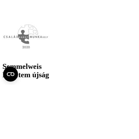
Semmelweis
Egyetem újság
július
Aktuális szám megtekintése (PDF)
Korábbi számok megtekintése
Semmelweis Egyetem
Alumni
AVIR
Családbarát Egyetem Program
Deutschsprachiges Studium
E-learning (Moodle)