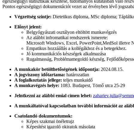
egészségügyi statisztikák készítése, tudományos kutatásban való rész
Pontos egészségügyi dokumentációt vezet az érvényben lévő jogszabál
Végzettség szintje:
Dietetikus diploma, MSc diploma; Táplálk
Előnyt jelent:
Belgyógyászati osztályon eltöltött munkavégzés
Az alábbi infromatikai rendszerek ismerete:
Microsoft Windows, Excel, PowerPoint,MedSol illetve 
Empatikus hozzáállás a kollégákhoz és a betegekhez.
Jó kommunikációs készségek alkalmazása
Rugalmasság, Problémamegoldó készség, Fejlődőképess
A munkakör betölthetőségének időpontja:
2024.08.15.
A jogviszony időtartama:
határozatlan
A foglalkoztatás jellege:
teljes munkaidő
A munkavégzés helye:
1083. Budapest, Tömő utca 25-29
Jelntkezni az alábbi emial címen lehet:
zahariev.julia@semm
A munkáltatóval kapcsolatban további információt az aláb
Csatolandó dokumentumok:
Képes szakmai önéletrajz
Képesítést igazoló okiratok másolata