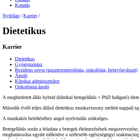
Kutatás
Nyitólap
/
Karrier
/
Dietetikus
Karrier
Dietetikus
Gyógytornász
Rezidens orvos (gasztroenterológia, onkológia, belgyógyászat)
Ápoló
Klinikai adminisztrátor
Onkológiai ápoló
A meghirdetett állás hybrid (klinikai betegellátás + PhD hallgató) di
Második évtől teljes állású dietetikus munkaviszony mellett nappali t
A munkakör betöltéséhez angol nyelvtudás szükséges.
Betegellátás során a feladata a betegek élelmezésének megszervezése, a 
meghatározása együtt működve a szélesebb egészségügyi szakmacsoporto