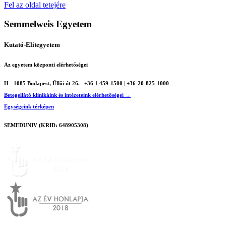
Fel az oldal tetejére
Semmelweis Egyetem
Kutató-Elitegyetem
Az egyetem központi elérhetőségei
H - 1085 Budapest, Üllői út 26.
+36 1 459-1500 | +36-20-825-1000
Betegellátó klinikáink és intézeteink elérhetőségei →
Egységeink térképen
SEMEDUNIV (KRID: 648905308)