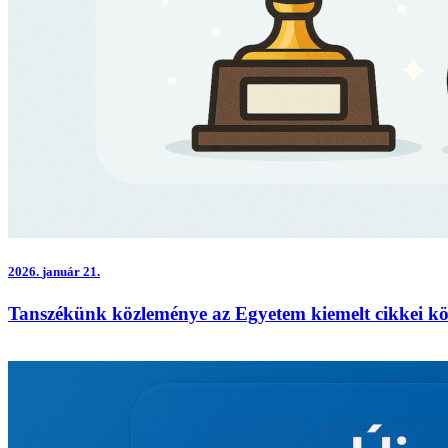
2026.
január 21.
Tanszékünk közleménye az Egyetem kiemelt cikkei kö