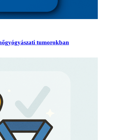
s nőgyógyászati tumorokban