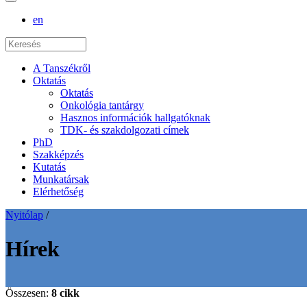
en
A Tanszékről
Oktatás
Oktatás
Onkológia tantárgy
Hasznos információk hallgatóknak
TDK- és szakdolgozati címek
PhD
Szakképzés
Kutatás
Munkatársak
Elérhetőség
Nyitólap
/
Hírek
Összesen:
8 cikk