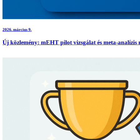
2026.
március 9.
Új közlemény: mEHT pilot vizsgálat és meta-analízi