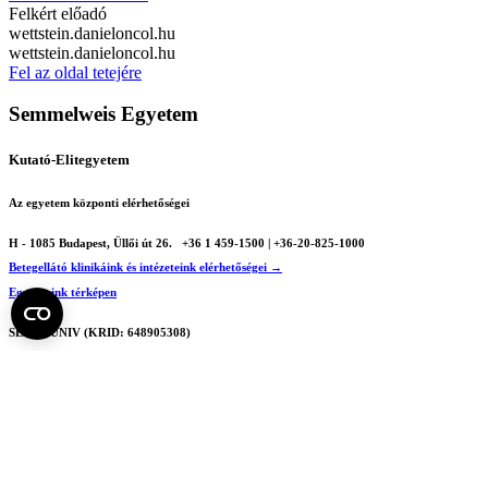
Felkért előadó
wettstein.daniel
oncol.hu
wettstein.daniel
oncol.hu
Fel az oldal tetejére
Semmelweis Egyetem
Kutató-Elitegyetem
Az egyetem központi elérhetőségei
H - 1085 Budapest, Üllői út 26.
+36 1 459-1500 | +36-20-825-1000
Betegellátó klinikáink és intézeteink elérhetőségei →
Egységeink térképen
SEMEDUNIV (KRID: 648905308)