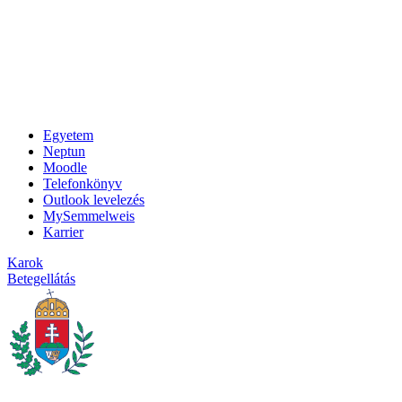
Egyetem
Neptun
Moodle
Telefonkönyv
Outlook levelezés
MySemmelweis
Karrier
Karok
Betegellátás