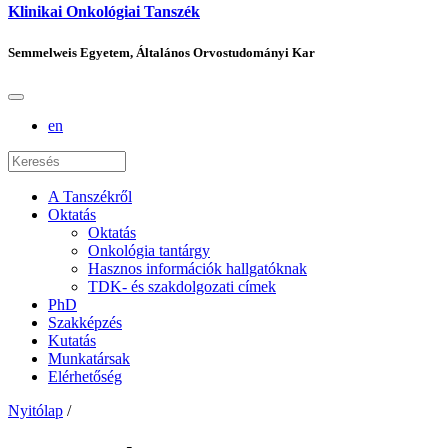
Klinikai Onkológiai Tanszék
Semmelweis Egyetem, Általános Orvostudományi Kar
en
A Tanszékről
Oktatás
Oktatás
Onkológia tantárgy
Hasznos információk hallgatóknak
TDK- és szakdolgozati címek
PhD
Szakképzés
Kutatás
Munkatársak
Elérhetőség
Nyitólap
/