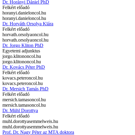
Dr. Horányi Dániel PhD
Felkért előadó
horanyi.daniel
oncol.hu
horanyi.daniel
oncol.hu
Dr. Horváth Orsolya Klára
Felkért előadó
horvath.orsolya
oncol.hu
horvath.orsolya
oncol.hu
Dr. Jorgo Kliton PhD
Egyetemi adjunktus
jorgo.kliton
oncol.hu
jorgo.kliton
oncol.hu
Dr. Kovács Péter PhD
Felkért előadó
kovacs.peter
oncol.hu
kovacs.peter
oncol.hu
Dr. Mersich Tamás PhD
Felkért előadó
mersich.tamas
oncol.hu
mersich.tamas
oncol.hu
Dr. Mühl Dorottya
Felkért előadó
muhl.dorottya
semmelweis.hu
muhl.dorottya
semmelweis.hu
Prof. Dr. Nagy Péter az MTA doktora