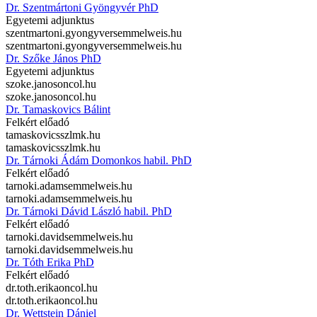
Dr. Szentmártoni Gyöngyvér PhD
Egyetemi adjunktus
szentmartoni.gyongyver
semmelweis.hu
szentmartoni.gyongyver
semmelweis.hu
Dr. Szőke János PhD
Egyetemi adjunktus
szoke.janos
oncol.hu
szoke.janos
oncol.hu
Dr. Tamaskovics Bálint
Felkért előadó
tamaskovics
szlmk.hu
tamaskovics
szlmk.hu
Dr. Tárnoki Ádám Domonkos habil. PhD
Felkért előadó
tarnoki.adam
semmelweis.hu
tarnoki.adam
semmelweis.hu
Dr. Tárnoki Dávid László habil. PhD
Felkért előadó
tarnoki.david
semmelweis.hu
tarnoki.david
semmelweis.hu
Dr. Tóth Erika PhD
Felkért előadó
dr.toth.erika
oncol.hu
dr.toth.erika
oncol.hu
Dr. Wettstein Dániel