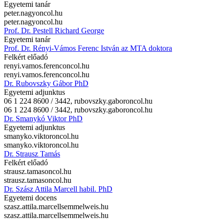
Egyetemi tanár
peter.nagy
oncol.hu
peter.nagy
oncol.hu
Prof. Dr. Pestell Richard George
Egyetemi tanár
Prof. Dr. Rényi-Vámos Ferenc István az MTA doktora
Felkért előadó
renyi.vamos.ferenc
oncol.hu
renyi.vamos.ferenc
oncol.hu
Dr. Rubovszky Gábor PhD
Egyetemi adjunktus
06 1 224 8600 / 3442,
rubovszky.gabor
oncol.hu
06 1 224 8600 / 3442,
rubovszky.gabor
oncol.hu
Dr. Smanykó Viktor PhD
Egyetemi adjunktus
smanyko.viktor
oncol.hu
smanyko.viktor
oncol.hu
Dr. Strausz Tamás
Felkért előadó
strausz.tamas
oncol.hu
strausz.tamas
oncol.hu
Dr. Szász Attila Marcell habil. PhD
Egyetemi docens
szasz.attila.marcell
semmelweis.hu
szasz.attila.marcell
semmelweis.hu