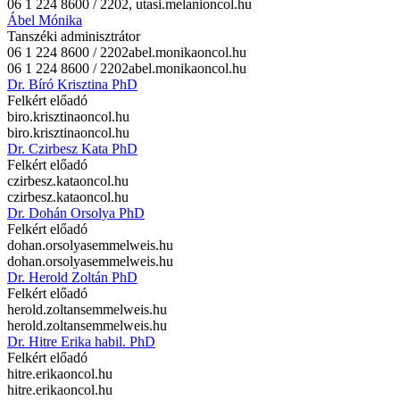
06 1 224 8600 / 2202,
utasi.melani
oncol.hu
Ábel Mónika
Tanszéki adminisztrátor
06 1 224 8600 / 2202
abel.monika
oncol.hu
06 1 224 8600 / 2202
abel.monika
oncol.hu
Dr. Bíró Krisztina PhD
Felkért előadó
biro.krisztina
oncol.hu
biro.krisztina
oncol.hu
Dr. Czirbesz Kata PhD
Felkért előadó
czirbesz.kata
oncol.hu
czirbesz.kata
oncol.hu
Dr. Dohán Orsolya PhD
Felkért előadó
dohan.orsolya
semmelweis.hu
dohan.orsolya
semmelweis.hu
Dr. Herold Zoltán PhD
Felkért előadó
herold.zoltan
semmelweis.hu
herold.zoltan
semmelweis.hu
Dr. Hitre Erika habil. PhD
Felkért előadó
hitre.erika
oncol.hu
hitre.erika
oncol.hu