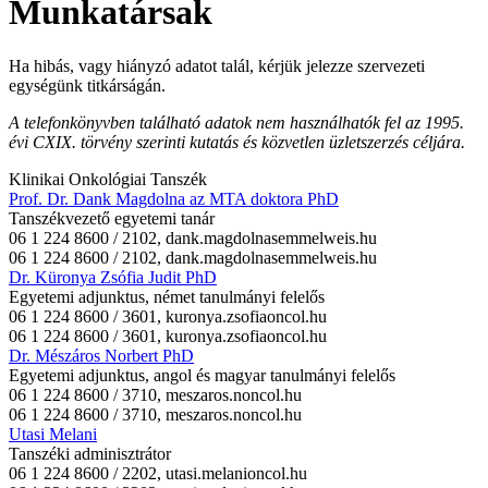
Munkatársak
Ha hibás, vagy hiányzó adatot talál, kérjük jelezze szervezeti
egységünk titkárságán.
A telefonkönyvben található adatok nem használhatók fel az 1995.
évi CXIX. törvény szerinti kutatás és közvetlen üzletszerzés céljára.
Klinikai Onkológiai Tanszék
Prof. Dr. Dank Magdolna az MTA doktora PhD
Tanszékvezető egyetemi tanár
06 1 224 8600 / 2102,
dank.magdolna
semmelweis.hu
06 1 224 8600 / 2102,
dank.magdolna
semmelweis.hu
Dr. Küronya Zsófia Judit PhD
Egyetemi adjunktus, német tanulmányi felelős
06 1 224 8600 / 3601,
kuronya.zsofia
oncol.hu
06 1 224 8600 / 3601,
kuronya.zsofia
oncol.hu
Dr. Mészáros Norbert PhD
Egyetemi adjunktus, angol és magyar tanulmányi felelős
06 1 224 8600 / 3710,
meszaros.n
oncol.hu
06 1 224 8600 / 3710,
meszaros.n
oncol.hu
Utasi Melani
Tanszéki adminisztrátor
06 1 224 8600 / 2202,
utasi.melani
oncol.hu