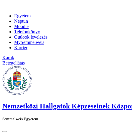
Egyetem
Neptun
Moodle
Telefonkönyv
Outlook levelezés
MySemmelweis
Karrier
Karok
Betegellátás
Nemzetközi Hallgatók Képzéseinek Közpo
Semmelweis Egyetem