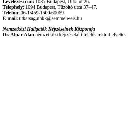
Levelezési cím:
1085 Budapest, Üllői út 26.
Telephely
: 1094 Budapest, Tűzoltó utca 37–47.
Telefon
: 06-1/459-1500/60069
E-mail
: titkarsag.nhkk@semmelweis.hu
Nemzetközi Hallgatók Képzéseinek Központja
Dr. Alpár Alán
nemzetközi képzésekért felelős rektorhelyettes