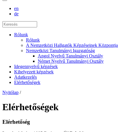
en
de
Rólunk
Rólunk
A Nemzetközi Hallgatók Képzéseinek Központja
Nemzetközi Tanulmányi Igazgatóság
Angol Nyelvű Tanulmányi Osztály
Német Nyelvű Tanulmányi Osztály
Idegennyelvű képzések
Kihelyezett képzések
Adatkezelés
Elérhetőségek
Nyitólap
/
Elérhetőségek
Elérhetőség