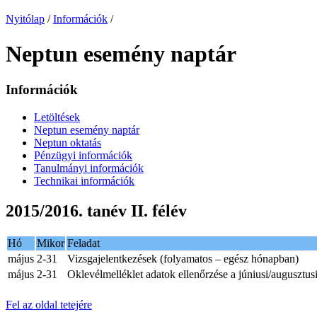
Nyitólap
/
Információk
/
Neptun esemény naptár
Információk
Letöltések
Neptun esemény naptár
Neptun oktatás
Pénzügyi információk
Tanulmányi információk
Technikai információk
2015/2016. tanév II. félév
Hó
Mikor
Feladat
május
2-31
Vizsgajelentkezések (folyamatos – egész hónapban)
május
2-31
Oklevélmelléklet adatok ellenőrzése a júniusi/augusztu
Fel az oldal tetejére