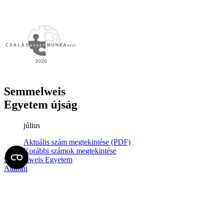
Semmelweis
Egyetem újság
július
Aktuális szám megtekintése (PDF)
Korábbi számok megtekintése
Semmelweis Egyetem
Alumni
AVIR
Családbarát Egyetem Program
Deutschsprachiges Studium
E-learning (Moodle)
E-tárhely