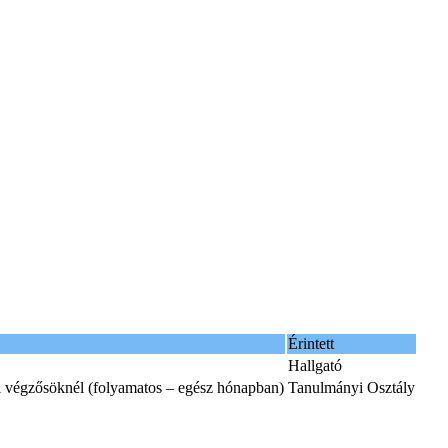
Érintett
Hallgató
si végzősöknél (folyamatos – egész hónapban)
Tanulmányi Osztály