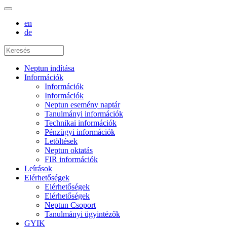
en
de
Neptun indítása
Információk
Információk
Információk
Neptun esemény naptár
Tanulmányi információk
Technikai információk
Pénzügyi információk
Letöltések
Neptun oktatás
FIR információk
Leírások
Elérhetőségek
Elérhetőségek
Elérhetőségek
Neptun Csoport
Tanulmányi ügyintézők
GYIK