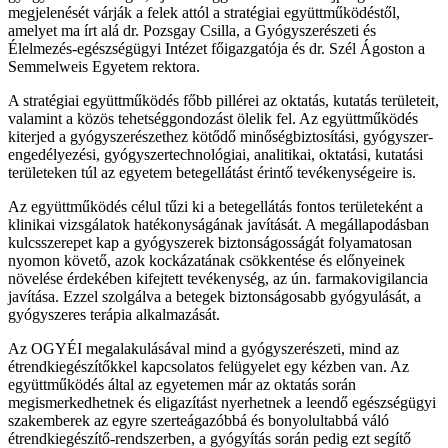
megjelenését várják a felek attól a stratégiai együttműködéstől,
amelyet ma írt alá dr. Pozsgay Csilla, a Gyógyszerészeti és
Élelmezés-egészségügyi Intézet főigazgatója és dr. Szél Ágoston a
Semmelweis Egyetem rektora.
A stratégiai együttműködés főbb pillérei az oktatás, kutatás területeit,
valamint a közös tehetséggondozást ölelik fel. Az együttműködés
kiterjed a gyógyszerészethez kötődő minőségbiztosítási, gyógyszer-
engedélyezési, gyógyszertechnológiai, analitikai, oktatási, kutatási
területeken túl az egyetem betegellátást érintő tevékenységeire is.
Az együttműködés célul tűzi ki a betegellátás fontos területeként a
klinikai vizsgálatok hatékonyságának javítását. A megállapodásban
kulcsszerepet kap a gyógyszerek biztonságosságát folyamatosan
nyomon követő, azok kockázatának csökkentése és előnyeinek
növelése érdekében kifejtett tevékenység, az ún. farmakovigilancia
javítása. Ezzel szolgálva a betegek biztonságosabb gyógyulását, a
gyógyszeres terápia alkalmazását.
Az OGYÉI megalakulásával mind a gyógyszerészeti, mind az
étrendkiegészítőkkel kapcsolatos felügyelet egy kézben van. Az
együttműködés által az egyetemen már az oktatás során
megismerkedhetnek és eligazítást nyerhetnek a leendő egészségügyi
szakemberek az egyre szerteágazóbbá és bonyolultabbá váló
étrendkiegészítő-rendszerben, a gyógyítás során pedig ezt segítő