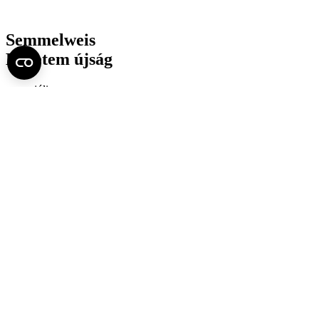
Semmelweis
Egyetem újság
július
Aktuális szám megtekintése (PDF)
Korábbi számok megtekintése
Semmelweis Egyetem
Alumni
AVIR
Családbarát Egyetem Program
Deutschsprachiges Studium
E-learning (Moodle)
E-tárhely
English Language Program
Esélyegyenlőség és Etikai Kódex
Eseménynaptár
HÖK
Karrier
Kedvezmények
Könyvtár
Körlevelek, utasítások