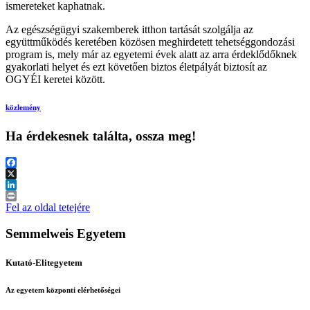
ismereteket kaphatnak.
Az egészségügyi szakemberek itthon tartását szolgálja az
együttműködés keretében közösen meghirdetett tehetséggondozási
program is, mely már az egyetemi évek alatt az arra érdeklődőknek
gyakorlati helyet és ezt követően biztos életpályát biztosít az
OGYÉI keretei között.
közlemény
Ha érdekesnek találta, ossza meg!
Facebook
X
LinkedIn
Print
Fel az oldal tetejére
Semmelweis Egyetem
Kutató-Elitegyetem
Az egyetem központi elérhetőségei