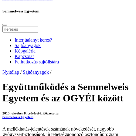
Semmelweis Egyetem
Interjúalanyt keres?
Sajtóanyagok
Képgaléria
Kapcsolat
Feliratkozás sajtólistára
Nyitólap
/
Sajtóanyagok
/
Együttműködés a Semmelweis
Egyetem és az OGYÉI között
2015. október 8. csütörtök
Közzétette:
Semmelweis Egyetem
A mellékhatás-jelentések számának növekedését, nagyobb
gyógyszerbiztonságot, új tehetséggondozó ösztöndíjprogram