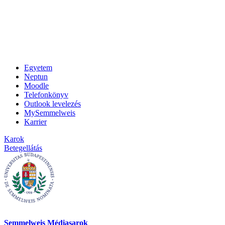
Egyetem
Neptun
Moodle
Telefonkönyv
Outlook levelezés
MySemmelweis
Karrier
Karok
Betegellátás
Semmelweis Médiasarok