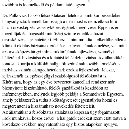
továbbra is kiemelkedő és példamutató legyen.
Dr. Palkovics László felsőoktatásért felelős államtitkár beszédében
hangsúlyozta: kiemelt fontosságú a már most is nemzetközi hírű
hazai orvosképzés versenyképességének megőrzése. Éppen ezért
megújítják és magasabb minőségi szintre emelik a hazai
orvosképzést – jelentette ki. Ehhez – mint mondta – elkerülhetetlen a
klinikai oktatás bázisának erősítése, színvonalának emelése, valamint
az orvosképzés tárgyi infrastruktúrájának fejlesztése, személyi
hátterének biztosítása és a kutatási feltételek javítása. Az államtitkár
fontosnak tartja a külföldi hallgatók számának további emelését is,
melyhez szintén elengedhetetlenek ezek a fejlesztések. Jelezte,
fejlesztenék az egészségügyi szakdolgozói felsőoktatást is.
Kitért arra, hogy az egy éve bevezetett kancellári rendszer már
bizonyított: kiszámítható, felelős gazdálkodás kezdődött az
intézményekben, melynek legjobb példája a Semmelweis Egyetem,
amely példaszerűen tudta a költségvetését egyensúlyba hozni és
megteremteni a kiszámítható növekedés feltéteteleit.
Az államtitkár a felsőoktatás átalakítása kapcsán úgy fogalmazott:
„sok munkával, közös erővel, a hallgatók érdekeit szem előtt tartva a
következő években megvalósítható egy biztos alapokon nyugvó,