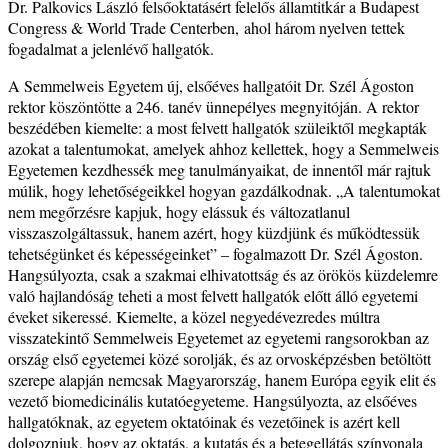
Dr. Palkovics László felsőoktatásért felelős államtitkár a Budapest
Congress & World Trade Centerben, ahol három nyelven tettek
fogadalmat a jelenlévő hallgatók.
A Semmelweis Egyetem új, elsőéves hallgatóit Dr. Szél Ágoston
rektor köszöntötte a 246. tanév ünnepélyes megnyitóján. A rektor
beszédében kiemelte: a most felvett hallgatók szüleiktől megkapták
azokat a talentumokat, amelyek ahhoz kellettek, hogy a Semmelweis
Egyetemen kezdhessék meg tanulmányaikat, de innentől már rajtuk
múlik, hogy lehetőségeikkel hogyan gazdálkodnak. „A talentumokat
nem megőrzésre kapjuk, hogy elássuk és változatlanul
visszaszolgáltassuk, hanem azért, hogy küzdjünk és működtessük
tehetségünket és képességeinket” – fogalmazott Dr. Szél Ágoston.
Hangsúlyozta, csak a szakmai elhivatottság és az örökös küzdelemre
való hajlandóság teheti a most felvett hallgatók előtt álló egyetemi
éveket sikeressé. Kiemelte, a közel negyedévezredes múltra
visszatekintő Semmelweis Egyetemet az egyetemi rangsorokban az
ország első egyetemei közé sorolják, és az orvosképzésben betöltött
szerepe alapján nemcsak Magyarország, hanem Európa egyik elit és
vezető biomedicinális kutatóegyeteme. Hangsúlyozta, az elsőéves
hallgatóknak, az egyetem oktatóinak és vezetőinek is azért kell
dolgozniuk, hogy az oktatás, a kutatás és a betegellátás színvonala