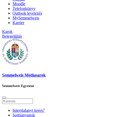
Moodle
Telefonkönyv
Outlook levelezés
MySemmelweis
Karrier
Karok
Betegellátás
Semmelweis Médiasarok
Semmelweis Egyetem
Interjúalanyt keres?
Sajtóanyagok