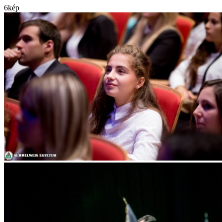
6
kép