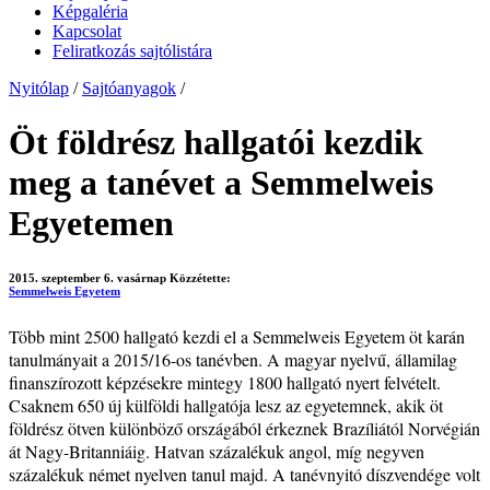
Képgaléria
Kapcsolat
Feliratkozás sajtólistára
Nyitólap
/
Sajtóanyagok
/
Öt földrész hallgatói kezdik
meg a tanévet a Semmelweis
Egyetemen
2015. szeptember 6. vasárnap
Közzétette:
Semmelweis Egyetem
Több mint 2500 hallgató kezdi el a Semmelweis Egyetem öt karán
tanulmányait a 2015/16-os tanévben. A magyar nyelvű, államilag
finanszírozott képzésekre mintegy 1800 hallgató nyert felvételt.
Csaknem 650 új külföldi hallgatója lesz az egyetemnek, akik öt
földrész ötven különböző országából érkeznek Brazíliától Norvégián
át Nagy-Britanniáig. Hatvan százalékuk angol, míg negyven
százalékuk német nyelven tanul majd. A tanévnyitó díszvendége volt