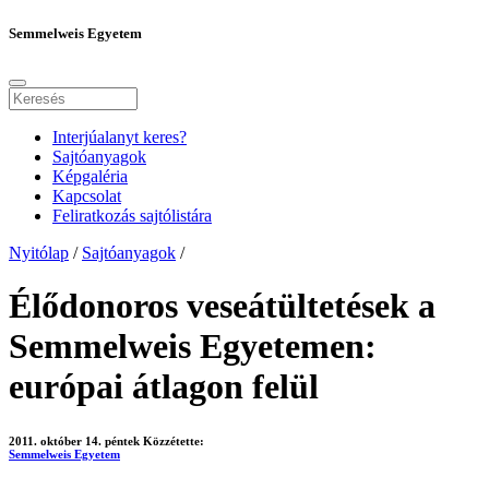
Semmelweis Egyetem
Interjúalanyt keres?
Sajtóanyagok
Képgaléria
Kapcsolat
Feliratkozás sajtólistára
Nyitólap
/
Sajtóanyagok
/
Élődonoros veseátültetések a
Semmelweis Egyetemen:
európai átlagon felül
2011. október 14. péntek
Közzétette:
Semmelweis Egyetem