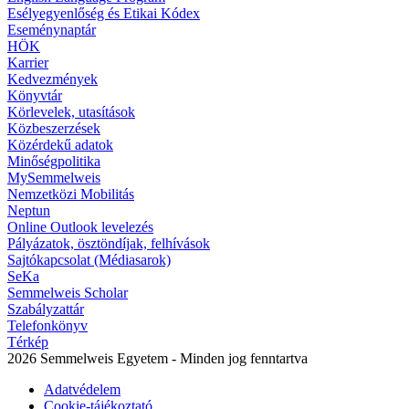
Esélyegyenlőség és Etikai Kódex
Eseménynaptár
HÖK
Karrier
Kedvezmények
Könyvtár
Körlevelek, utasítások
Közbeszerzések
Közérdekű adatok
Minőségpolitika
MySemmelweis
Nemzetközi Mobilitás
Neptun
Online Outlook levelezés
Pályázatok, ösztöndíjak, felhívások
Sajtókapcsolat (Médiasarok)
SeKa
Semmelweis Scholar
Szabályzattár
Telefonkönyv
Térkép
2026 Semmelweis Egyetem - Minden jog fenntartva
Adatvédelem
Cookie-tájékoztató