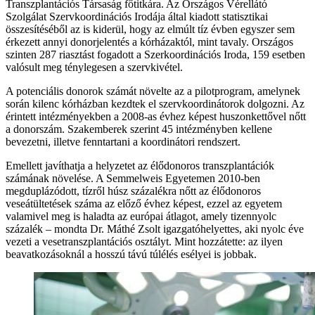
Transzplantációs Társaság főtitkára. Az Országos Vérellátó
Szolgálat Szervkoordinációs Irodája által kiadott statisztikai
összesítéséből az is kiderül, hogy az elmúlt tíz évben egyszer sem
érkezett annyi donorjelentés a kórházaktól, mint tavaly. Országos
szinten 287 riasztást fogadott a Szerkoordinációs Iroda, 159 esetben
valósult meg ténylegesen a szervkivétel.
A potenciális donorok számát növelte az a pilotprogram, amelynek
során kilenc kórházban kezdtek el szervkoordinátorok dolgozni. Az
érintett intézményekben a 2008-as évhez képest huszonkettővel nőtt
a donorszám. Szakemberek szerint 45 intézményben kellene
bevezetni, illetve fenntartani a koordinátori rendszert.
Emellett javíthatja a helyzetet az élődonoros transzplantációk
számának növelése. A Semmelweis Egyetemen 2010-ben
megduplázódott, tízről húsz százalékra nőtt az élődonoros
veseátültetések száma az előző évhez képest, ezzel az egyetem
valamivel meg is haladta az európai átlagot, amely tizennyolc
százalék – mondta Dr. Máthé Zsolt igazgatóhelyettes, aki nyolc éve
vezeti a vesetranszplantációs osztályt. Mint hozzátette: az ilyen
beavatkozásoknál a hosszú távú túlélés esélyei is jobbak.