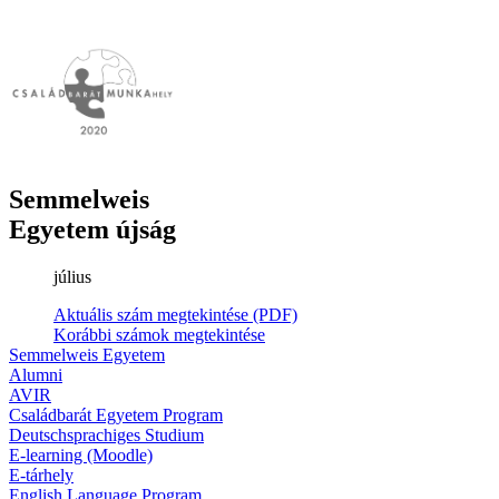
Semmelweis
Egyetem újság
július
Aktuális szám megtekintése (PDF)
Korábbi számok megtekintése
Semmelweis Egyetem
Alumni
AVIR
Családbarát Egyetem Program
Deutschsprachiges Studium
E-learning (Moodle)
E-tárhely
English Language Program