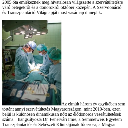
2005 óta emlékeznek meg hivatalosan világszerte a szervátültetésre
váró betegekről és a donorokról október közepén. A Szervdonáció
és Transzplantáció Világnapját most vasárnap ünneplik.
Az elmúlt három év egyikében sem
történt annyi szervátültetés Magyarországon, mint 2010-ben, ezen
belül is különösen dinamikusan nőtt az élődonoros veseátültetések
száma – hangsúlyozta Dr. Fehérvári Imre, a Semmelweis Egyetem
Transzplantációs és Sebészeti Klinikájának főorvosa, a Magyar