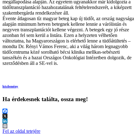
megállapodása alapján. Az egyetem ugyanakkor már kidolgozta a
tüdőtranszplantáció hazahozatalának feltételrendszerét, a kiképzett
szakembergárda rendelkezésre áll.
Évente átlagosan tíz magyar beteg kap új tüdőt, az ország nagysága
alapján minimum hetven betegnek kellene lennie a várólistán és
negyven transzplantációt kellene végezni. A betegek egy jó része
azonban fel sem kerül a listára. Ezen a helyzeten vélhetően
változtatna, ha Magyarországon is elérhető lenne a tüdőátültetés –
mondta Dr. Rényi Vámos Ferenc, aki a világ három legnagyobb
tüdőcentruma közé sorolható bécsi klinika mellkas-sebészeti
tanszékén és a hazai Országos Onkológiai Intézetben dolgozik, de
szerződésben áll a SE-vel is.
közlemény
Ha érdekesnek találta, ossza meg!
Facebook
X
LinkedIn
Print
Fel az oldal tetejére