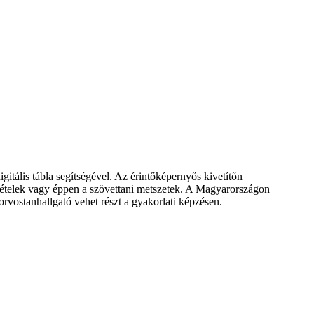
itális tábla segítségével. Az érintőképernyős kivetítőn
elvételek vagy éppen a szövettani metszetek. A Magyarországon
orvostanhallgató vehet részt a gyakorlati képzésen.