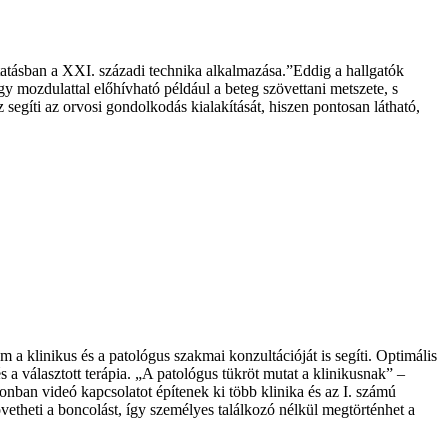
ktatásban a XXI. századi technika alkalmazása.”Eddig a hallgatók
y mozdulattal előhívható például a beteg szövettani metszete, s
segíti az orvosi gondolkodás kialakítását, hiszen pontosan látható,
 a klinikus és a patológus szakmai konzultációját is segíti. Optimális
 a választott terápia. „A patológus tükröt mutat a klinikusnak” –
nban videó kapcsolatot építenek ki több klinika és az I. számú
vetheti a boncolást, így személyes találkozó nélkül megtörténhet a