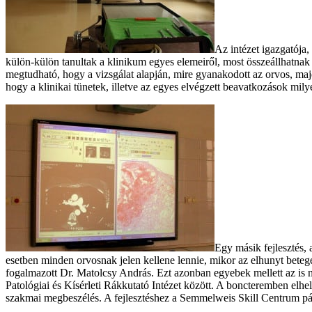
Az intézet igazgatója,
külön-külön tanultak a klinikum egyes elemeiről, most összeállhatnak
megtudható, hogy a vizsgálat alapján, mire gyanakodott az orvos, majd
hogy a klinikai tünetek, illetve az egyes elvégzett beavatkozások mi
Egy másik fejlesztés, 
esetben minden orvosnak jelen kellene lennie, mikor az elhunyt betegét
fogalmazott Dr. Matolcsy András. Ezt azonban egyebek mellett az is n
Patológiai és Kísérleti Rákkutató Intézet között. A boncteremben elhe
szakmai megbeszélés. A fejlesztéshez a Semmelweis Skill Centrum pály