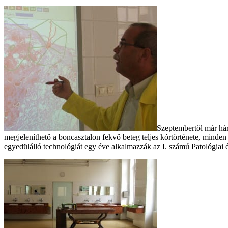
Szeptembertől már háro
megjeleníthető a boncasztalon fekvő beteg teljes kórtörténete, minde
egyedülálló technológiát egy éve alkalmazzák az I. számú Patológiai é