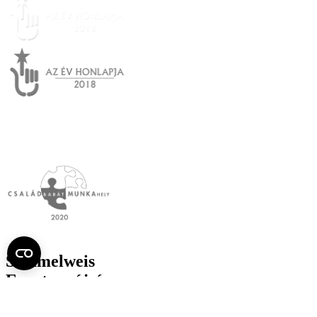
Semmelweis
Egyetem újság
július