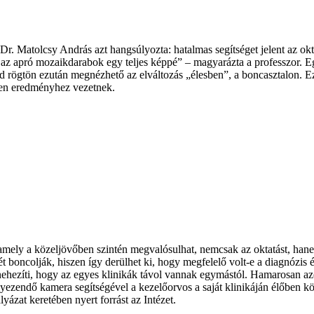
 Dr. Matolcsy András azt hangsúlyozta: hatalmas segítséget jelent az o
 az apró mozaikdarabok egy teljes képpé” – magyarázta a professzor. Eg
 rögtön ezután megnézhető az elváltozás „élesben”, a boncasztalon. Ez 
lyen eredményhez vezetnek.
amely a közeljövőben szintén megvalósulhat, nemcsak az oktatást, hanem
 boncolják, hiszen így derülhet ki, hogy megfelelő volt-e a diagnózis és
ehezíti, hogy az egyes klinikák távol vannak egymástól. Hamarosan azo
lyezendő kamera segítségével a kezelőorvos a saját klinikáján élőben kö
ázat keretében nyert forrást az Intézet.