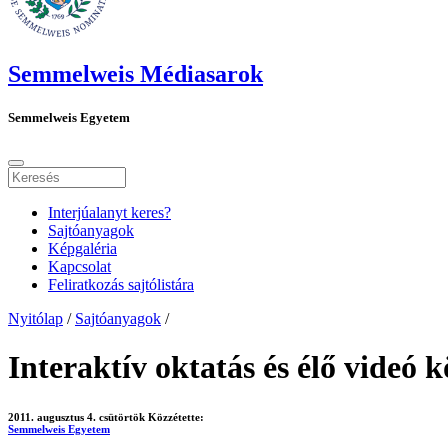
Semmelweis Médiasarok
Semmelweis Egyetem
Interjúalanyt keres?
Sajtóanyagok
Képgaléria
Kapcsolat
Feliratkozás sajtólistára
Nyitólap
/
Sajtóanyagok
/
Interaktív oktatás és élő videó 
2011. augusztus 4. csütörtök
Közzétette:
Semmelweis Egyetem