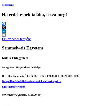
közlemény
Ha érdekesnek találta, ossza meg!
Facebook
X
LinkedIn
Print
Fel az oldal tetejére
Semmelweis Egyetem
Kutató-Elitegyetem
Az egyetem központi elérhetőségei
H - 1085 Budapest, Üllői út 26.
+36 1 459-1500 | +36-20-825-1000
Betegellátó klinikáink és intézeteink elérhetőségei →
Egységeink térképen
SEMEDUNIV (KRID: 648905308)