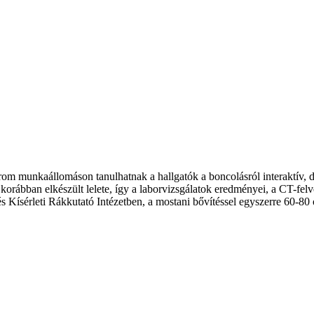
m munkaállomáson tanulhatnak a hallgatók a boncolásról interaktív, dig
n korábban elkészült lelete, így a laborvizsgálatok eredményei, a CT-f
s Kísérleti Rákkutató Intézetben, a mostani bővítéssel egyszerre 60-80 