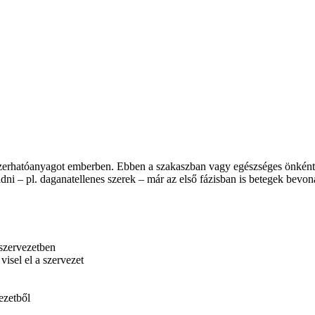
yszerhatóanyagot emberben. Ebben a szakaszban vagy egészséges önkénte
dni – pl. daganatellenes szerek – már az első fázisban is betegek bevoná
 szervezetben
isel el a szervezet
ezetből