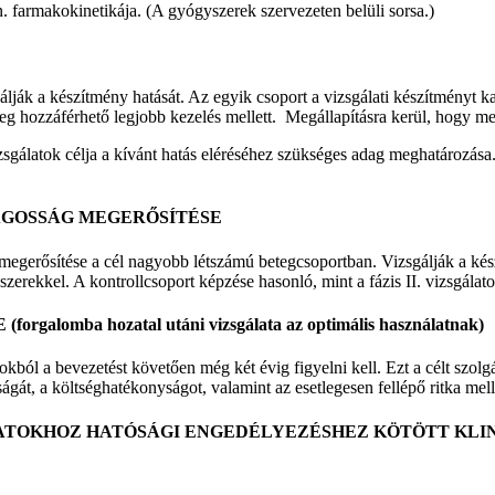
 farmakokinetikája. (A gyógyszerek szervezeten belüli sorsa.)
lják a készítmény hatását. Az egyik csoport a vizsgálati készítményt kap
enleg hozzáférhető legjobb kezelés mellett. Megállapításra kerül, hogy 
vizsgálatok célja a kívánt hatás eléréséhez szükséges adag meghatározás
NSÁGOSSÁG MEGERŐSÍTÉSE
ek megerősítése a cél nagyobb létszámú betegcsoportban. Vizsgálják a ké
erekkel. A kontrollcsoport képzése hasonló, mint a fázis II. vizsgálat
SE
(forgalomba hozatal utáni vizsgálata az optimális használatnak)
l a bevezetést követően még két évig figyelni kell. Ezt a célt szolgál
gát, a költséghatékonyságot, valamint az esetlegesen fellépő ritka mel
GÁLATOKHOZ HATÓSÁGI ENGEDÉLYEZÉSHEZ KÖTÖTT KLI