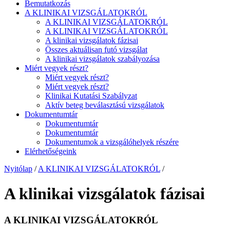
Bemutatkozás
A KLINIKAI VIZSGÁLATOKRÓL
A KLINIKAI VIZSGÁLATOKRÓL
A KLINIKAI VIZSGÁLATOKRÓL
A klinikai vizsgálatok fázisai
Összes aktuálisan futó vizsgálat
A klinikai vizsgálatok szabályozása
Miért vegyek részt?
Miért vegyek részt?
Miért vegyek részt?
Klinikai Kutatási Szabályzat
Aktív beteg beválasztású vizsgálatok
Dokumentumtár
Dokumentumtár
Dokumentumtár
Dokumentumok a vizsgálóhelyek részére
Elérhetőségeink
Nyitólap
/
A KLINIKAI VIZSGÁLATOKRÓL
/
A klinikai vizsgálatok fázisai
A KLINIKAI VIZSGÁLATOKRÓL