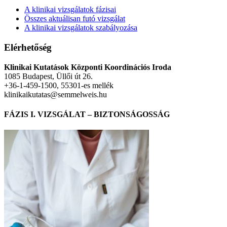
A klinikai vizsgálatok fázisai
Összes aktuálisan futó vizsgálat
A klinikai vizsgálatok szabályozása
Elérhetőség
Klinikai Kutatások Központi Koordinációs Iroda
1085 Budapest, Üllői út 26.
+36-1-459-1500, 55301-es mellék
klinikaikutatas@semmelweis.hu
FÁZIS I. VIZSGÁLAT – BIZTONSÁGOSSÁG