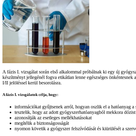
A fázis I. vizsgálat során első alkalommal próbálnak ki egy új gyóg
készítményt jellegénél fogva etikátlan lenne egészséges önkéntesnek a
I/II jelöléssel kerül besorolásra.
A fázis I. vizsgálatok célja, hogy:
információkat gyűjtsenek arról, hogyan oszlik el a hatóanyag a
tesztelik, hogy az adott gyógyszerhatóanyagból mekkora dózist v
azonosítják az esetleges mellékhatásokat
megítélik a biztonságosságát
nyomon követik a gyógyszer felszívódását és kiürülését a szerv