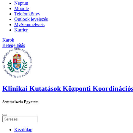
Neptun
Moodle
Telefonkönyv
Outlook levelezés
MySemmelweis
Karrier
Karok
Betegellátás
Klinikai Kutatások Központi Koordinációs
Semmelweis Egyetem
Kezdőlap