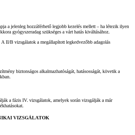
ja a jelenleg hozzáférhető legjobb kezelés mellett – ha létezik ilyen
mekkora gyógyszeradag szükséges a várt hatás kiváltásához.
a. A II/B vizsgálatok a megállapított legkedvezőbb adagolás
szítmény biztonságos alkalmazhatóságát, hatásosságát, követik a
okban.
ják a fázis IV. vizsgálatok, amelyek során vizsgálják a már
lékhatásokat.
NIKAI VIZSGÁLATOK