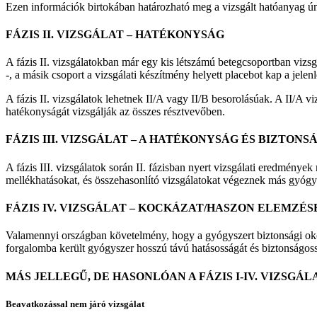
Ezen információk birtokában határozható meg a vizsgált hatóanyag ún.
FÁZIS II. VIZSGÁLAT – HATÉKONYSÁG
A fázis II. vizsgálatokban már egy kis létszámú betegcsoportban vizsgá
-, a másik csoport a vizsgálati készítmény helyett placebot kap a jel
A fázis II. vizsgálatok lehetnek II/A vagy II/B besorolásúak. A II/A 
hatékonyságát vizsgálják az összes résztvevőben.
FÁZIS III. VIZSGÁLAT – A HATÉKONYSÁG ÉS BIZTO
A fázis III. vizsgálatok során II. fázisban nyert vizsgálati eredmény
mellékhatásokat, és összehasonlító vizsgálatokat végeznek más gyógysz
FÁZIS IV. VIZSGÁLAT – KOCKÁZAT/HASZON ELEMZÉ
Valamennyi országban követelmény, hogy a gyógyszert biztonsági okokbó
forgalomba került gyógyszer hosszú távú hatásosságát és biztonságossá
MÁS JELLEGŰ, DE HASONLÓAN A FÁZIS I-IV. VIZS
Beavatkozással nem járó vizsgálat