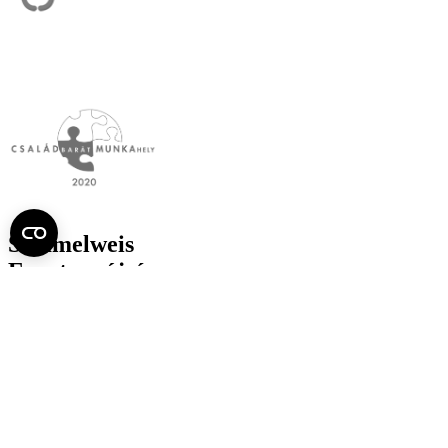
Semmelweis
Egyetem újság
július
Aktuális szám megtekintése (PDF)
Korábbi számok megtekintése
Semmelweis Egyetem
Alumni
AVIR
Családbarát Egyetem Program