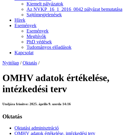
Kiemelt pályázatok
Az NVKP_16_1_2016_0042 pályázat bemutatása
Sajtómegjelenések
Hírek
Események
Események
Meghívók
PhD védések
Tudományos előadások
Kapcsolat
Nyitólap
/
Oktatás
/
OMHV adatok értékelése,
intézkedési terv
Utoljára frissítve:
2025. április 9. szerda 14:16
Oktatás
Oktatási adminisztráció
OMHV adatok értékelése, intézkedési terv