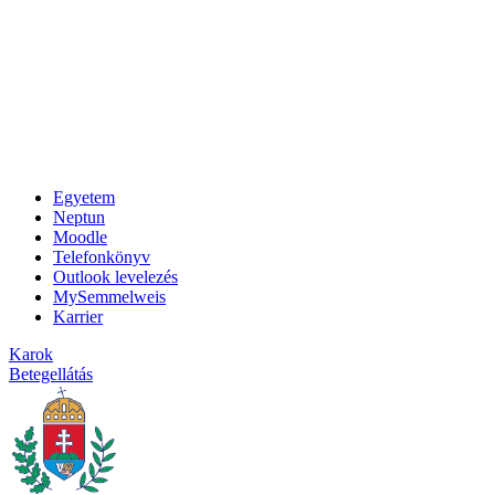
Egyetem
Neptun
Moodle
Telefonkönyv
Outlook levelezés
MySemmelweis
Karrier
Karok
Betegellátás