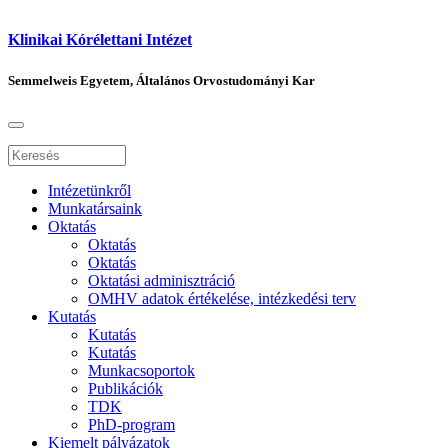
Klinikai Kórélettani Intézet
Semmelweis Egyetem, Általános Orvostudományi Kar
Intézetünkről
Munkatársaink
Oktatás
Oktatás
Oktatás
Oktatási adminisztráció
OMHV adatok értékelése, intézkedési terv
Kutatás
Kutatás
Kutatás
Munkacsoportok
Publikációk
TDK
PhD-program
Kiemelt pályázatok