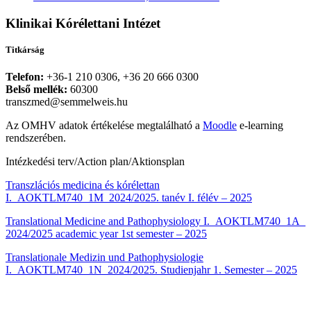
Klinikai Kórélettani Intézet
Titkárság
Telefon:
+36-1 210 0306, +36 20 666 0300
Belső mellék:
60300
transzmed@semmelweis.hu
Az OMHV adatok értékelése megtalálható a
Moodle
e-learning
rendszerében.
Intézkedési terv/Action plan/Aktionsplan
Transzlációs medicina és kórélettan
I._AOKTLM740_1M_2024/2025. tanév I. félév – 2025
Translational Medicine and Pathophysiology I._AOKTLM740_1A_
2024/2025 academic year 1st semester
– 2025
Translationale Medizin und Pathophysiologie
I._AOKTLM740_1N_2024/2025. Studienjahr 1. Semester
– 2025