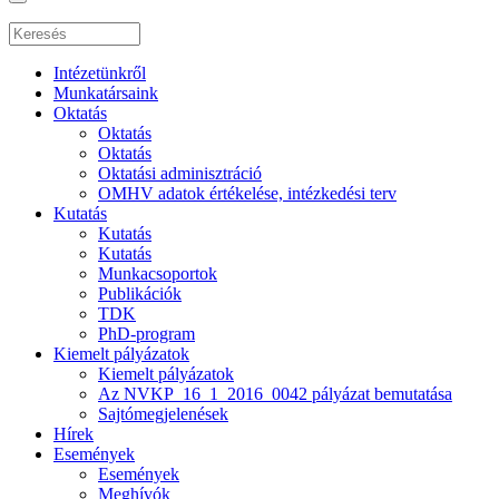
Intézetünkről
Munkatársaink
Oktatás
Oktatás
Oktatás
Oktatási adminisztráció
OMHV adatok értékelése, intézkedési terv
Kutatás
Kutatás
Kutatás
Munkacsoportok
Publikációk
TDK
PhD-program
Kiemelt pályázatok
Kiemelt pályázatok
Az NVKP_16_1_2016_0042 pályázat bemutatása
Sajtómegjelenések
Hírek
Események
Események
Meghívók