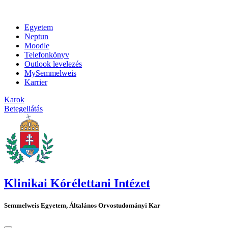
Egyetem
Neptun
Moodle
Telefonkönyv
Outlook levelezés
MySemmelweis
Karrier
Karok
Betegellátás
Klinikai Kórélettani Intézet
Semmelweis Egyetem, Általános Orvostudományi Kar