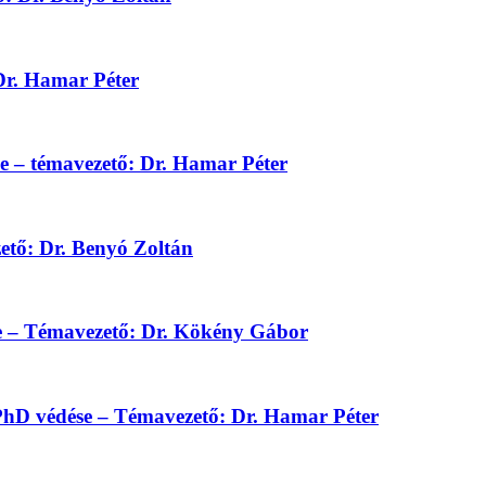
Dr. Hamar Péter
e – témavezető: Dr. Hamar Péter
ető: Dr. Benyó Zoltán
e – Témavezető: Dr. Kökény Gábor
hD védése – Témavezető: Dr. Hamar Péter