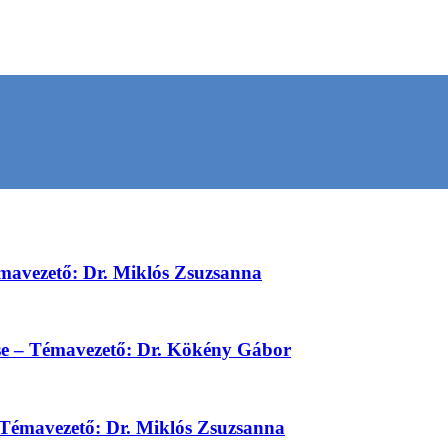
émavezető: Dr. Miklós Zsuzsanna
se – Témavezető: Dr. Kökény Gábor
– Témavezető: Dr. Miklós Zsuzsanna