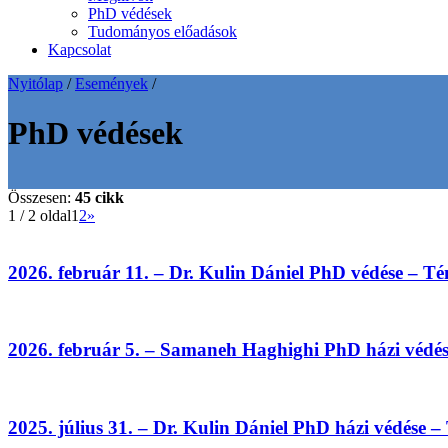
PhD védések
Tudományos előadások
Kapcsolat
Nyitólap
/
Események
/
PhD védések
Összesen:
45 cikk
1 / 2 oldal
1
2
»
2026. február 11. – Dr. Kulin Dániel PhD védése – T
2026. február 5. – Samaneh Haghighi PhD házi védé
2025. július 31. – Dr. Kulin Dániel PhD házi védése 