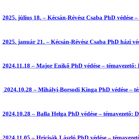
2025. július 18. – Kécsán-Révész Csaba PhD védése –
2025. január 21. – Kécsán-Révész Csaba PhD házi vé
2024.11.18 – Major Enikő PhD védése – témavezető: 
2024.10.28 – Mihályi-Borsodi Kinga PhD védése – té
2024.10.28 – Balla Helga PhD védése – témavezető: D
2024.11.05 – Hricisák László PhD védése – témavezet