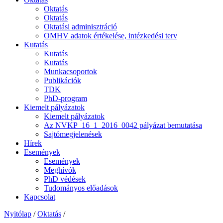
Oktatás
Oktatás
Oktatási adminisztráció
OMHV adatok értékelése, intézkedési terv
Kutatás
Kutatás
Kutatás
Munkacsoportok
Publikációk
TDK
PhD-program
Kiemelt pályázatok
Kiemelt pályázatok
Az NVKP_16_1_2016_0042 pályázat bemutatása
Sajtómegjelenések
Hírek
Események
Események
Meghívók
PhD védések
Tudományos előadások
Kapcsolat
Nyitólap
/
Oktatás
/