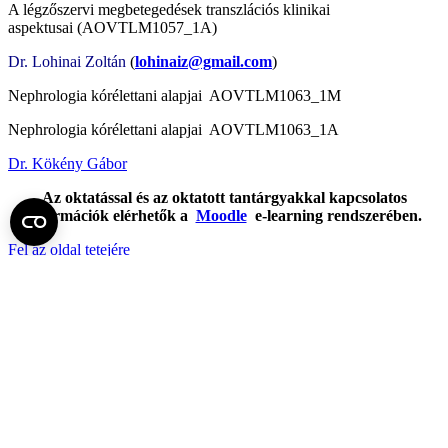
A légzőszervi megbetegedések transzlációs klinikai
aspektusai (AOVTLM1057_1A)
Dr. Lohinai Zoltán
(
lohinai
z@gmail.com
)
Nephrologia kórélettani alapjai AOVTLM1063_1M
Nephrologia kórélettani alapjai AOVTLM1063_1A
Dr. Kökény Gábor
Az oktatással és az oktatott tantárgyakkal kapcsolatos
információk elérhetők a
Moodle
e-learning rendszerében.
Fel az oldal tetejére
Semmelweis Egyetem
Kutató-Elitegyetem
Az egyetem központi elérhetőségei
H - 1085 Budapest, Üllői út 26.
+36 1 459-1500 | +36-20-825-1000
Betegellátó klinikáink és intézeteink elérhetőségei →