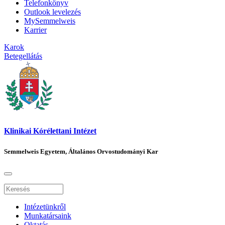
Telefonkönyv
Outlook levelezés
MySemmelweis
Karrier
Karok
Betegellátás
Klinikai Kórélettani Intézet
Semmelweis Egyetem, Általános Orvostudományi Kar
Intézetünkről
Munkatársaink
Oktatás