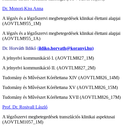
Dr. Monori-Kiss Anna
A légzés és a légzőszervi megbetegedések klinikai élettani alapjai
(AOVTLM955_1M)
A légzés és a légzőszervi megbetegedések klinikai élettani alapjai
(AOVTLM955_1A)
Dr. Horváth Ildikó
(
ildiko.horvath@koranyi.hu)
A jelnyelvi kommunikáció I. (AOVTLM827_1M)
A jelnyelvi kommunikáció II. (AOVTLM827_2M)
Tudomány és Művészet Kórélettana XIV (AOVTLM826_14M)
Tudomány és Művészet Kórélettana XV (AOVTLM826_15M)
Tudomány és Művészet Kórélettana XVII (AOVTLM826_17M)
Prof. Dr. Rosivall László
A légzőszervi megbetegedések transzlációs klinikai aspektusai
(AOVTLM1057_1M)