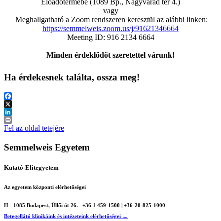
Előadótermébe (1089 Bp., Nagyvárad tér 4.)
vagy
Meghallgatható a Zoom rendszeren keresztül az alábbi linken:
https://semmelweis.zoom.us/j/91621346664
Meeting ID: 916 2134 6664
Minden érdeklődőt szeretettel várunk!
Ha érdekesnek találta, ossza meg!
Facebook
X
LinkedIn
Print
Fel az oldal tetejére
Semmelweis Egyetem
Kutató-Elitegyetem
Az egyetem központi elérhetőségei
H - 1085 Budapest, Üllői út 26.
+36 1 459-1500 | +36-20-825-1000
Betegellátó klinikáink és intézeteink elérhetőségei →