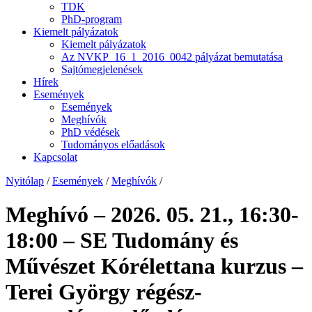
TDK
PhD-program
Kiemelt pályázatok
Kiemelt pályázatok
Az NVKP_16_1_2016_0042 pályázat bemutatása
Sajtómegjelenések
Hírek
Események
Események
Meghívók
PhD védések
Tudományos előadások
Kapcsolat
Nyitólap
/
Események
/
Meghívók
/
Meghívó – 2026. 05. 21., 16:30-
18:00 – SE Tudomány és
Művészet Kórélettana kurzus –
Terei György régész-