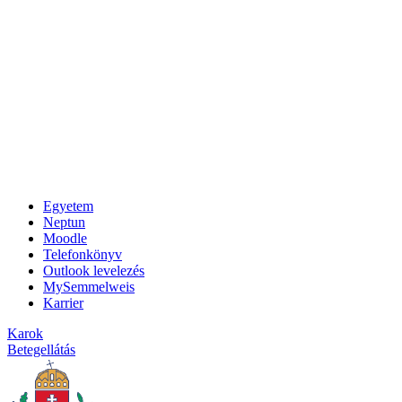
Egyetem
Neptun
Moodle
Telefonkönyv
Outlook levelezés
MySemmelweis
Karrier
Karok
Betegellátás