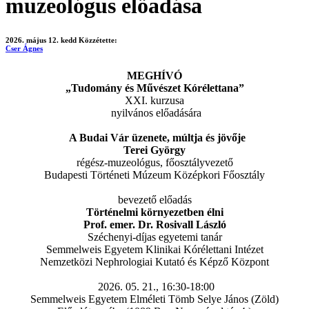
muzeológus előadása
2026. május 12. kedd
Közzétette:
Cser Ágnes
MEGHÍVÓ
„Tudomány és Művészet Kórélettana”
XXI. kurzusa
nyilvános előadására
A Budai Vár üzenete, múltja és jövője
Terei György
régész-muzeológus, főosztályvezető
Budapesti Történeti Múzeum Középkori Főosztály
bevezető előadás
Történelmi környezetben élni
Prof. emer. Dr. Rosivall László
Széchenyi-díjas egyetemi tanár
Semmelweis Egyetem Klinikai Kórélettani Intézet
Nemzetközi Nephrologiai Kutató és Képző Központ
2026. 05. 21., 16:30-18:00
Semmelweis Egyetem Elméleti Tömb Selye János (Zöld)