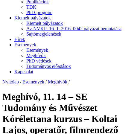
Publikációk
TDK
PhD-program
Kiemelt pályázatok
Kiemelt pályázatok
Az NVKP_16_1_2016_0042 pályázat bemutatása
Sajtómegjelenések
Hírek
Események
Események
Meghívók
PhD védések
Tudományos előadások
Kapcsolat
Nyitólap
/
Események
/
Meghívók
/
Meghívó, 11. 14 – SE
Tudomány és Művészet
Kórélettana kurzus – Koltai
Lajos, operatőr, filmrendező