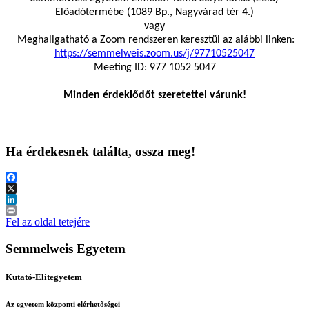
Előadótermébe (1089 Bp., Nagyvárad tér 4.)
vagy
Meghallgatható a Zoom rendszeren keresztül az alábbi linken:
https://semmelweis.zoom.us/j/97710525047
Meeting ID: 977 1052 5047
Minden érdeklődőt szeretettel várunk!
Ha érdekesnek találta, ossza meg!
Facebook
X
LinkedIn
Print
Fel az oldal tetejére
Semmelweis Egyetem
Kutató-Elitegyetem
Az egyetem központi elérhetőségei