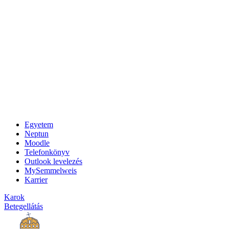
Egyetem
Neptun
Moodle
Telefonkönyv
Outlook levelezés
MySemmelweis
Karrier
Karok
Betegellátás