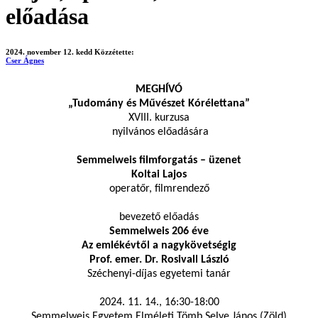
előadása
2024. november 12. kedd
Közzétette:
Cser Ágnes
MEGHÍVÓ
„Tudomány és Művészet Kórélettana”
XVIII. kurzusa
nyilvános előadására
Semmelweis filmforgatás – üzenet
Koltai Lajos
operatőr, filmrendező
bevezető előadás
Semmelweis 206 éve
Az emlékévtől a nagykövetségig
Prof. emer. Dr. Rosivall László
Széchenyi-díjas egyetemi tanár
2024. 11. 14., 16:30-18:00
Semmelweis Egyetem Elméleti Tömb Selye János (Zöld)