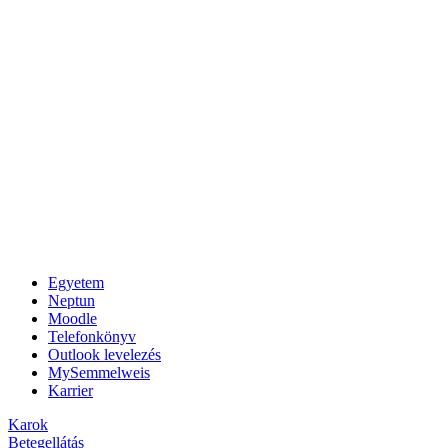
Egyetem
Neptun
Moodle
Telefonkönyv
Outlook levelezés
MySemmelweis
Karrier
Karok
Betegellátás