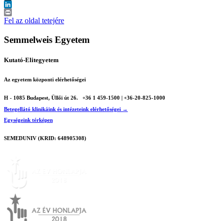
X
LinkedIn
Print
Fel az oldal tetejére
Semmelweis Egyetem
Kutató-Elitegyetem
Az egyetem központi elérhetőségei
H - 1085 Budapest, Üllői út 26.
+36 1 459-1500 | +36-20-825-1000
Betegellátó klinikáink és intézeteink elérhetőségei →
Egységeink térképen
SEMEDUNIV (KRID: 648905308)