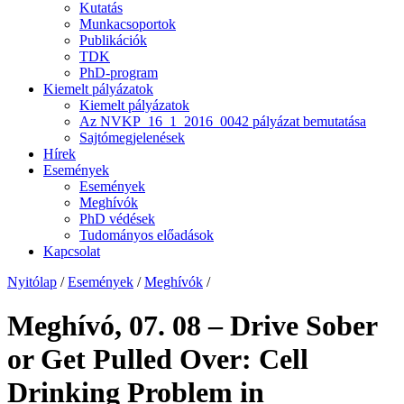
Kutatás
Munkacsoportok
Publikációk
TDK
PhD-program
Kiemelt pályázatok
Kiemelt pályázatok
Az NVKP_16_1_2016_0042 pályázat bemutatása
Sajtómegjelenések
Hírek
Események
Események
Meghívók
PhD védések
Tudományos előadások
Kapcsolat
Nyitólap
/
Események
/
Meghívók
/
Meghívó, 07. 08 – Drive Sober
or Get Pulled Over: Cell
Drinking Problem in