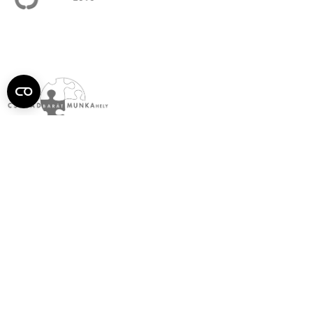
Semmelweis
Egyetem újság
július
Aktuális szám megtekintése (PDF)
Korábbi számok megtekintése
Semmelweis Egyetem
Alumni
AVIR
Családbarát Egyetem Program