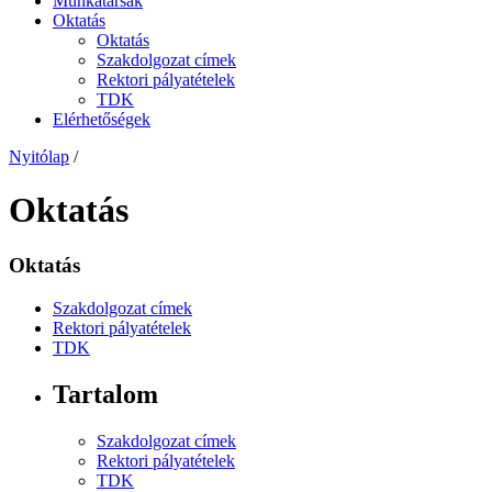
Munkatársak
Oktatás
Oktatás
Szakdolgozat címek
Rektori pályatételek
TDK
Elérhetőségek
Nyitólap
/
Oktatás
Oktatás
Szakdolgozat címek
Rektori pályatételek
TDK
Tartalom
Szakdolgozat címek
Rektori pályatételek
TDK