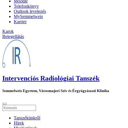
Moodle
Telefonkönyv
Outlook levelezés
MySemmelweis
Karrier
Karok
Betegellátás
Intervenciós Radiológiai Tanszék
Semmelweis Egyetem, Városmajori Szív és Érgyógyászati Klinika
Tanszékünkről
Hírek