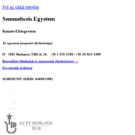
Fel az oldal tetejére
Semmelweis Egyetem
Kutató-Elitegyetem
Az egyetem központi elérhetőségei
H - 1085 Budapest, Üllői út 26.
+36 1 459-1500 | +36-20-825-1000
Betegellátó klinikáink és intézeteink elérhetőségei →
Egységeink térképen
SEMEDUNIV (KRID: 648905308)