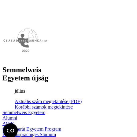
Semmelweis
Egyetem újság
július
Aktuális szám megtekintése (PDF)
Korábbi számok megtekintése
Semmelweis Egyetem
Alumni
AVIR
Családbarát Egyetem Program
Deutschsprachiges Studium