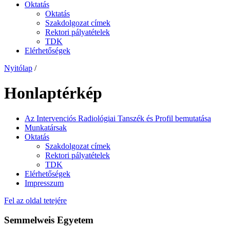
Oktatás
Oktatás
Szakdolgozat címek
Rektori pályatételek
TDK
Elérhetőségek
Nyitólap
/
Honlaptérkép
Az Intervenciós Radiológiai Tanszék és Profil bemutatása
Munkatársak
Oktatás
Szakdolgozat címek
Rektori pályatételek
TDK
Elérhetőségek
Impresszum
Fel az oldal tetejére
Semmelweis Egyetem