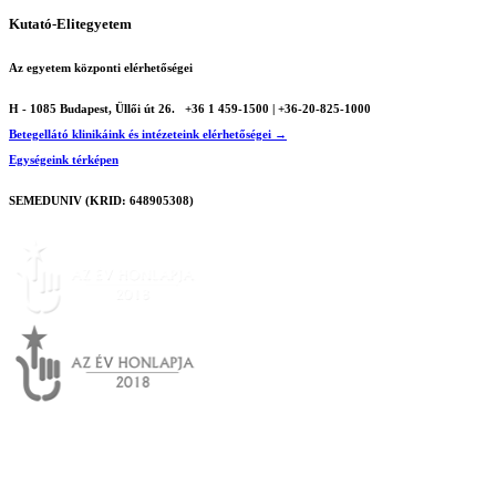
Kutató-Elitegyetem
Az egyetem központi elérhetőségei
H - 1085 Budapest, Üllői út 26.
+36 1 459-1500 | +36-20-825-1000
Betegellátó klinikáink és intézeteink elérhetőségei →
Egységeink térképen
SEMEDUNIV (KRID: 648905308)