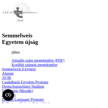
Semmelweis
Egyetem újság
július
Aktuális szám megtekintése (PDF)
Korábbi számok megtekintése
Semmelweis Egyetem
Alumni
AVIR
Családbarát Egyetem Program
Deutschsprachiges Studium
E-learning (Moodle)
E-tárhely
English Language Program
Esélyegyenlőség és Etikai Kódex