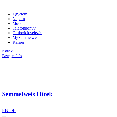
Egyetem
Neptun
Moodle
Telefonkönyv
Outlook levelezés
MySemmelweis
Karrier
Karok
Betegellátás
Semmelweis Hírek
hu
EN
DE