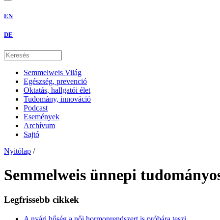
EN
DE
Semmelweis Világ
Egészség, prevenció
Oktatás, hallgatói élet
Tudomány, innováció
Podcast
Események
Archívum
Sajtó
Nyitólap
/
Semmelweis ünnepi tudományos 
Legfrissebb cikkek
A nyári hőség a női hormonrendszert is próbára teszi