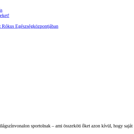
ás
eket!
ent Rókus Egészségközpontjában
világszínvonalon sportolnak – ami összeköti őket azon kívül, hogy saj