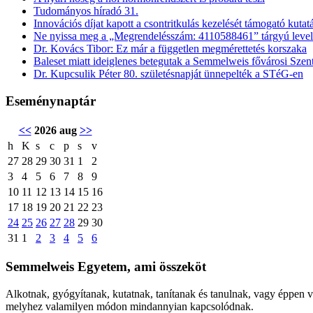
Tudományos híradó 31.
Innovációs díjat kapott a csontritkulás kezelését támogató kutat
Ne nyissa meg a „Megrendelésszám: 4110588461” tárgyú level
Dr. Kovács Tibor: Ez már a független megmérettetés korszaka
Baleset miatt ideiglenes betegutak a Semmelweis fővárosi Sz
Dr. Kupcsulik Péter 80. születésnapját ünnepelték a STéG-en
Eseménynaptár
<<
2026 aug
>>
h
K
s
c
p
s
v
27
28
29
30
31
1
2
3
4
5
6
7
8
9
10
11
12
13
14
15
16
17
18
19
20
21
22
23
24
25
26
27
28
29
30
31
1
2
3
4
5
6
Semmelweis Egyetem, ami összeköt
Alkotnak, gyógyítanak, kutatnak, tanítanak és tanulnak, vagy éppen 
melyhez valamilyen módon mindannyian kapcsolódnak.