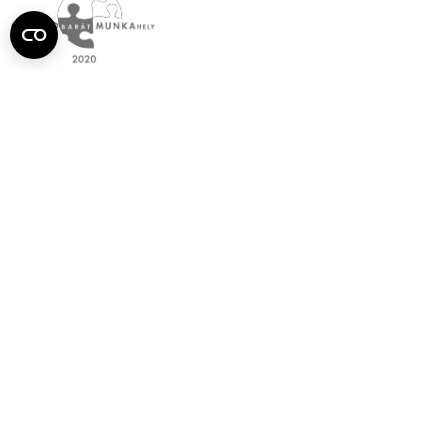
Semmelweis
Egyetem újság
július
Aktuális szám megtekintése (PDF)
Korábbi számok megtekintése
Semmelweis Egyetem
Alumni
AVIR
Családbarát Egyetem Program
Deutschsprachiges Studium
E-learning (Moodle)
E-tárhely
English Language Program
Esélyegyenlőség és Etikai Kódex
Eseménynaptár
HÖK