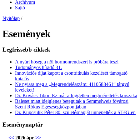
Archívum
Sajtó
Nyitólap
/
Események
Legfrissebb cikkek
A nyári hőség a női hormonrendszert is próbára teszi
Tudományos híradó 31.
Innovációs díjat kapott a csontritkulás kezelését támogató
kutatás
Ne nyissa meg a „Megrendelésszám: 4110588461” tárgyú
leveleket!
Dr. Kovács Tibor: Ez már a független megmérettetés korszaka
Baleset miatt ideiglenes betegutak a Semmelweis fővárosi
Szent Rókus Egészségközpontjában
Dr. Kupcsulik Péter 80. születésnapját ünnepelték a STéG-en
Eseménynaptár
<<
2026 ápr
>>