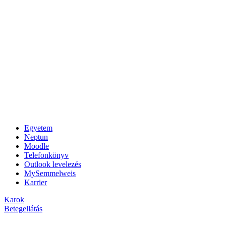
Egyetem
Neptun
Moodle
Telefonkönyv
Outlook levelezés
MySemmelweis
Karrier
Karok
Betegellátás