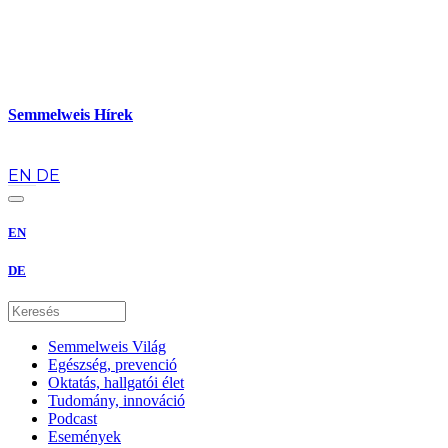
Semmelweis Hírek
hu
EN
DE
EN
DE
Semmelweis Világ
Egészség, prevenció
Oktatás, hallgatói élet
Tudomány, innováció
Podcast
Események