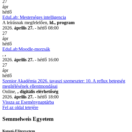
27
ápr
hétfő
EduLab: Mesterséges intelligencia
A leírásnak megfelelően,
ld., program
2026.
április 27.
- hétfő
08:00
27
ápr
hétfő
EduLab:Moodle-morzsák
,
,
2026.
április 27.
- hétfő
16:00
27
ápr
hétfő
Szenior Akadémia 2026. tavaszi szemeszter: 10. A reflux betegség
megítélésének ellentmondásai
Online,
, digitális elérhetőség
2026.
április 27.
- hétfő
18:00
Vissza az Eseménynaptárba
Fel az oldal tetejére
Semmelweis Egyetem
Kutató-Elitegyetem