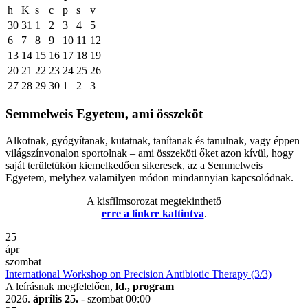
h
K
s
c
p
s
v
30
31
1
2
3
4
5
6
7
8
9
10
11
12
13
14
15
16
17
18
19
20
21
22
23
24
25
26
27
28
29
30
1
2
3
Semmelweis Egyetem, ami összeköt
Alkotnak, gyógyítanak, kutatnak, tanítanak és tanulnak, vagy éppen
világszínvonalon sportolnak – ami összeköti őket azon kívül, hogy
saját területükön kiemelkedően sikeresek, az a Semmelweis
Egyetem, melyhez valamilyen módon mindannyian kapcsolódnak.
A kisfilmsorozat megtekinthető
erre a linkre kattintva
.
25
ápr
szombat
International Workshop on Precision Antibiotic Therapy (3/3)
A leírásnak megfelelően,
ld., program
2026.
április 25.
- szombat
00:00