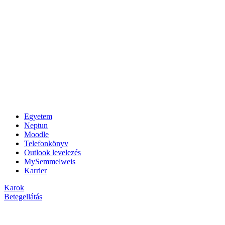
Egyetem
Neptun
Moodle
Telefonkönyv
Outlook levelezés
MySemmelweis
Karrier
Karok
Betegellátás