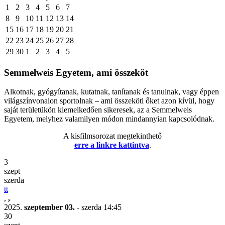
1
2
3
4
5
6
7
8
9
10
11
12
13
14
15
16
17
18
19
20
21
22
23
24
25
26
27
28
29
30
1
2
3
4
5
Semmelweis Egyetem, ami összeköt
Alkotnak, gyógyítanak, kutatnak, tanítanak és tanulnak, vagy éppen
világszínvonalon sportolnak – ami összeköti őket azon kívül, hogy
saját területükön kiemelkedően sikeresek, az a Semmelweis
Egyetem, melyhez valamilyen módon mindannyian kapcsolódnak.
A kisfilmsorozat megtekinthető
erre a linkre kattintva
.
3
szept
szerda
tt
,
,
2025.
szeptember 03.
- szerda
14:45
30