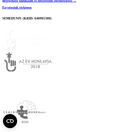
Betegellátó klinikáink és intézeteink elérhetőségei →
Egységeink térképen
SEMEDUNIV (KRID: 648905308)