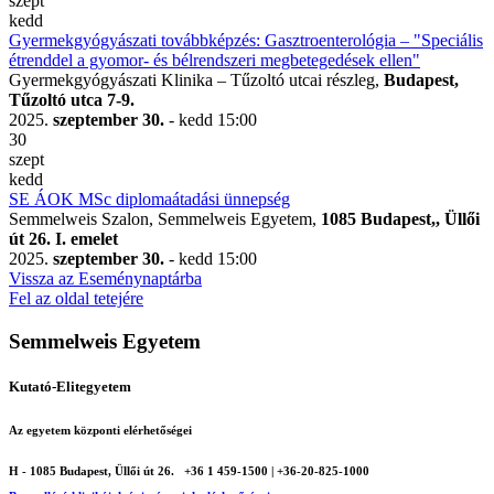
szept
kedd
Gyermekgyógyászati továbbképzés: Gasztroenterológia – "Speciális
étrenddel a gyomor- és bélrendszeri megbetegedések ellen"
Gyermekgyógyászati Klinika – Tűzoltó utcai részleg,
Budapest,
Tűzoltó utca 7-9.
2025.
szeptember 30.
- kedd
15:00
30
szept
kedd
SE ÁOK MSc diplomaátadási ünnepség
Semmelweis Szalon, Semmelweis Egyetem,
1085 Budapest,, Üllői
út 26. I. emelet
2025.
szeptember 30.
- kedd
15:00
Vissza az Eseménynaptárba
Fel az oldal tetejére
Semmelweis Egyetem
Kutató-Elitegyetem
Az egyetem központi elérhetőségei
H - 1085 Budapest, Üllői út 26.
+36 1 459-1500 | +36-20-825-1000