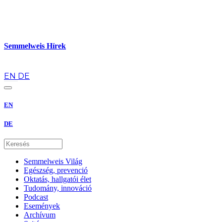
Semmelweis Hírek
hu
EN
DE
EN
DE
Semmelweis Világ
Egészség, prevenció
Oktatás, hallgatói élet
Tudomány, innováció
Podcast
Események
Archívum