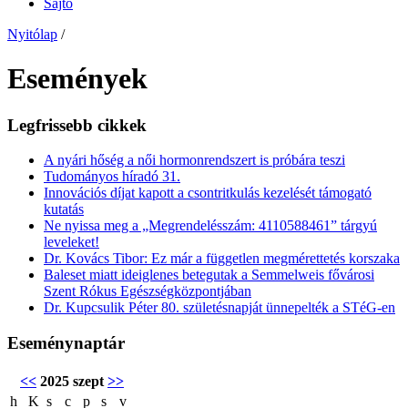
Sajtó
Nyitólap
/
Események
Legfrissebb cikkek
A nyári hőség a női hormonrendszert is próbára teszi
Tudományos híradó 31.
Innovációs díjat kapott a csontritkulás kezelését támogató
kutatás
Ne nyissa meg a „Megrendelésszám: 4110588461” tárgyú
leveleket!
Dr. Kovács Tibor: Ez már a független megmérettetés korszaka
Baleset miatt ideiglenes betegutak a Semmelweis fővárosi
Szent Rókus Egészségközpontjában
Dr. Kupcsulik Péter 80. születésnapját ünnepelték a STéG-en
Eseménynaptár
<<
2025 szept
>>
h
K
s
c
p
s
v