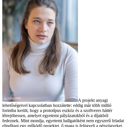
A projekt anyagi
lehetőségeivel kapcsolatban hozzátette: eddig már több millió
forintba került, hogy a prototípus eszköz és a szoftveres háttér
létrejöhessen, amelyet egyetemi pályázatokból és a díjakból
fedeznek. Mint mondja, egyetemi hallgatóként nem egyszerű feladat
elindítani egy működő projektet, ő maga is felügyeli a pénzügyeket,