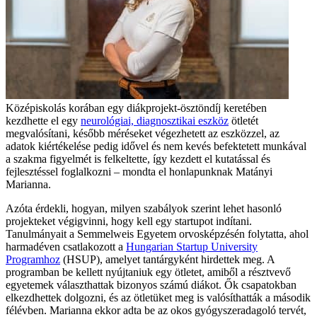
Középiskolás korában egy diákprojekt-ösztöndíj keretében
kezdhette el egy
neurológiai, diagnosztikai eszköz
ötletét
megvalósítani, később méréseket végezhetett az eszközzel, az
adatok kiértékelése pedig idővel és nem kevés befektetett munkával
a szakma figyelmét is felkeltette, így kezdett el kutatással és
fejlesztéssel foglalkozni – mondta el honlapunknak Matányi
Marianna.
Azóta érdekli, hogyan, milyen szabályok szerint lehet hasonló
projekteket végigvinni, hogy kell egy startupot indítani.
Tanulmányait a Semmelweis Egyetem orvosképzésén folytatta, ahol
harmadéven csatlakozott a
Hungarian Startup University
Programhoz
(HSUP), amelyet tantárgyként hirdettek meg. A
programban be kellett nyújtaniuk egy ötletet, amiből a résztvevő
egyetemek választhattak bizonyos számú diákot. Ők csapatokban
elkezdhettek dolgozni, és az ötletüket meg is valósíthatták a második
félévben. Marianna ekkor adta be az okos gyógyszeradagoló tervét,