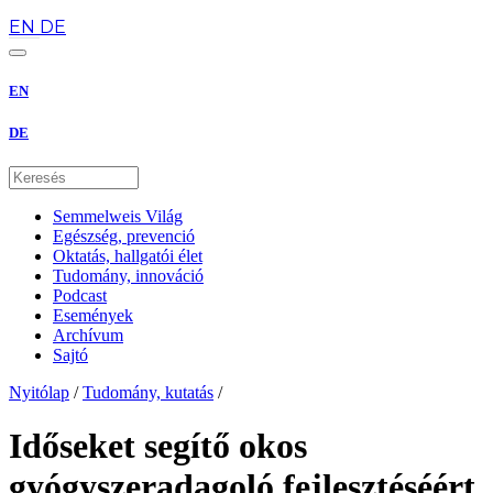
hu
EN
DE
EN
DE
Semmelweis Világ
Egészség, prevenció
Oktatás, hallgatói élet
Tudomány, innováció
Podcast
Események
Archívum
Sajtó
Nyitólap
/
Tudomány, kutatás
/
Időseket segítő okos
gyógyszeradagoló fejlesztéséért