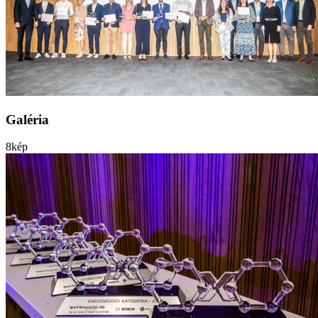
Galéria
8
kép