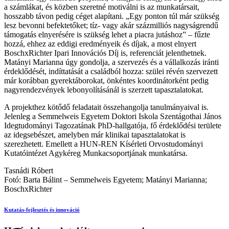
a számlákat, és közben szeretné motiválni is az munkatársait,
hosszabb távon pedig céget alapítani. „Egy ponton túl már szükség
lesz bevonni befektetőket; tíz- vagy akár százmilliós nagyságrendű
támogatás elnyerésére is szükség lehet a piacra jutáshoz” – fűzte
hozzá, ehhez az eddigi eredményeik és díjak, a most elnyert
BoschxRichter Ipari Innovációs Díj is, referenciát jelenthetnek.
Matányi Marianna úgy gondolja, a szervezés és a vállalkozás iránti
érdeklődését, indíttatását a családból hozza: szülei révén szervezett
már korábban gyerektáborokat, önkéntes koordinátorként pedig
nagyrendezvények lebonyolításánál is szerzett tapasztalatokat.
A projekthez kötődő feladatait összehangolja tanulmányaival is.
Jelenleg a Semmelweis Egyetem Doktori Iskola Szentágothai János
Idegtudományi Tagozatának PhD-hallgatója, fő érdeklődési területe
az idegsebészet, amelyben már klinikai tapasztalatokat is
szerezhetett. Emellett a HUN-REN Kísérleti Orvostudományi
Kutatóintézet Agykéreg Munkacsoportjának munkatársa.
Tasnádi Róbert
Fotó: Barta Bálint – Semmelweis Egyetem; Matányi Marianna;
BoschxRichter
Kutatás-fejlesztés és innováció