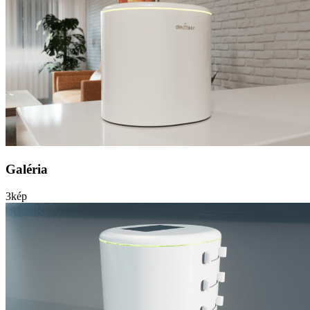
Galéria
3
kép