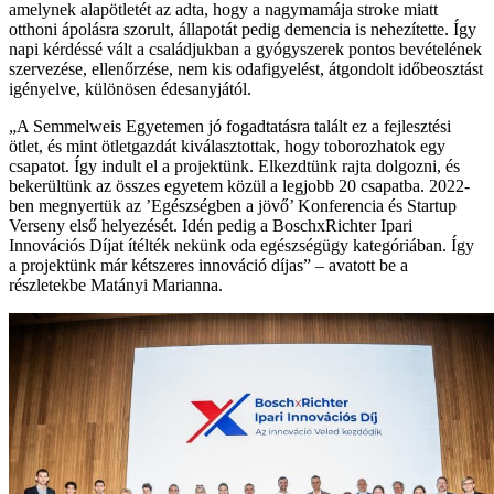
amelynek alapötletét az adta, hogy a nagymamája stroke miatt
otthoni ápolásra szorult, állapotát pedig demencia is nehezítette. Így
napi kérdéssé vált a családjukban a gyógyszerek pontos bevételének
szervezése, ellenőrzése, nem kis odafigyelést, átgondolt időbeosztást
igényelve, különösen édesanyjától.
„A Semmelweis Egyetemen jó fogadtatásra talált ez a fejlesztési
ötlet, és mint ötletgazdát kiválasztottak, hogy toborozhatok egy
csapatot. Így indult el a projektünk. Elkezdtünk rajta dolgozni, és
bekerültünk az összes egyetem közül a legjobb 20 csapatba. 2022-
ben megnyertük az ’Egészségben a jövő’ Konferencia és Startup
Verseny első helyezését. Idén pedig a BoschxRichter Ipari
Innovációs Díjat ítélték nekünk oda egészségügy kategóriában. Így
a projektünk már kétszeres innováció díjas” – avatott be a
részletekbe Matányi Marianna.