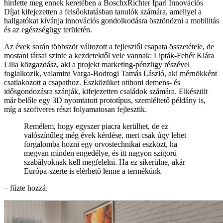
hirdette meg ennek keretében a BoschxRichter Ipari Innovációs
Díjat kifejezetten a felsőoktatásban tanulók számára, amellyel a
hallgatókat kívánja innovációs gondolkodásra ösztönözni a mobilitás
és az egészségügy területén.
Az évek során többször változott a fejlesztői csapata összetétele, de
mostani társai szinte a kezdetektől vele vannak: Lipták-Fehér Klára
Lilla közgazdász, aki a projekt marketing-pénzügy részével
foglalkozik, valamint Varga-Bodrogi Tamás László, aki mérnökként
csatlakozott a csapathoz. Eszközüket otthoni demens- és
idősgondozásra szánják, kifejezetten családok számára. Elkészült
már belőle egy 3D nyomtatott prototípus, szemléltető példány is,
míg a szoftveres részt folyamatosan fejlesztik.
Remélem, hogy egyszer piacra kerülhet, de ez
valószínűleg még évek kérdése, mert csak úgy lehet
forgalomba hozni egy orvostechnikai eszközt, ha
megvan minden engedélye, és itt nagyon szigorú
szabályoknak kell megfelelni. Ha ez sikerülne, akár
Európa-szerte is elérhető lenne a termékünk
– fűzte hozzá.