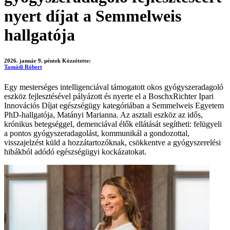
nyert díjat a Semmelweis
hallgatója
2026. január 9. péntek
Közzétette:
Tasnádi Róbert
Egy mesterséges intelligenciával támogatott okos gyógyszeradagoló
eszköz fejlesztésével pályázott és nyerte el a BoschxRichter Ipari
Innovációs Díjat egészségügy kategóriában a Semmelweis Egyetem
PhD-hallgatója, Matányi Marianna. Az asztali eszköz az idős,
krónikus betegséggel, demenciával élők ellátását segítheti: felügyeli
a pontos gyógyszeradagolást, kommunikál a gondozottal,
visszajelzést küld a hozzátartozóknak, csökkentve a gyógyszerelési
hibákból adódó egészségügyi kockázatokat.