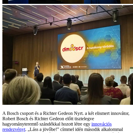
A Bosch csoport és a Richter Gedeon Nyrt. a két elismert innovátor,
Robert Bosch és Richter Gedeon előtt tisztelegve
hagyományteremtő szándékkal hozott létre egy
innovációs
rendezvényt
. „Láss a jövőbe!” címmel idén második alkalommal