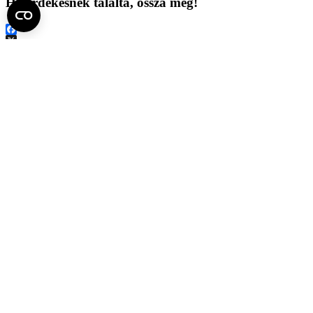
Ha érdekesnek találta, ossza meg!
Facebook
X
LinkedIn
Print
Ezek is érdekelhetik