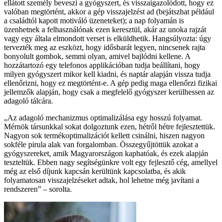
ellátott személy beveszi a gyógyszert, és visszaigazolódott, hogy ez
valóban megtörtént, akkor a gép visszajelzést ad (bejátszhat például
a családtól kapott motiváló üzeneteket); a nap folyamán is
üzenhetnek a felhasználónak ezen keresztül, akár az unoka rajzát
vagy egy általa elmondott verset is elküldhetik. Hangsúlyozta: úgy
tervezték meg az eszközt, hogy idősbarát legyen, nincsenek rajta
bonyolult gombok, semmi olyan, amivel bajlódni kellene. A
hozzátartozó egy telefonos applikációban tudja beállítani, hogy
milyen gyógyszert mikor kell kiadni, és naptár alapján vissza tudja
ellenőrizni, hogy ez megtörtént-e. A gép pedig maga ellenőrzi fizikai
jellemzők alapján, hogy csak a megfelelő gyógyszer kerülhessen az
adagoló tálcára.
„Az adagoló mechanizmus optimalizálása egy hosszú folyamat.
Mérnök társunkkal sokat dolgoztunk ezen, hétről hétre fejlesztettük.
Nagyon sok termékoptimalizációt kellett csinálni, hiszen nagyon
sokféle pirula alak van forgalomban. Összegyűjtöttük azokat a
gyógyszereket, amik Magyarországon kaphatóak, és ezek alapján
teszteltük. Ebben nagy segítségünkre volt egy fejlesztő cég, amellyel
még az első díjunk kapcsán kerültünk kapcsolatba, és akik
folyamatosan visszajelzéseket adtak, hol lehetne még javítani a
rendszeren” – sorolta.