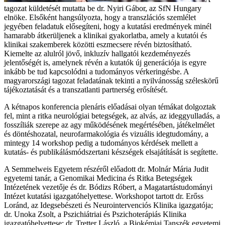
tagozat küldetését mutatta be dr. Nyiri Gábor, az SfN Hungary
elnöke. Elsőként hangsúlyozta, hogy a transzlációs szemlélet
jegyében feladatuk elősegíteni, hogy a kutatási eredmények minél
hamarabb átkerüljenek a klinikai gyakorlatba, amely a kutatói és
klinikai szakemberek közötti eszmecsere révén biztosítható.
Kiemelte az alulról jövő, inkluzív hallgatói kezdeményezés
jelentőségét is, amelynek révén a kutatók új generációja is egyre
inkább be tud kapcsolódni a tudományos vérkeringésbe. A
magyarországi tagozat feladatának tekinti a nyilvánosság széleskörű
tájékoztatását és a transzatlanti partnerség erősítését.
A kétnapos konferencia plenáris előadásai olyan témákat dolgoztak
fel, mint a ritka neurológiai betegségek, az alvás, az ideggyulladás, a
fosszíliák szerepe az agy működésének megértésében, játékelmélet
és döntéshozatal, neurofarmakológia és vizuális idegtudomány, a
mintegy 14 workshop pedig a tudományos kérdések mellett a
kutatás- és publikálásmódszertani készségek elsajátítását is segítette.
A Semmelweis Egyetem részéről előadott dr. Molnár Mária Judit
egyetemi tanár, a Genomikai Medicina és Ritka Betegségek
Intézetének vezetője és dr. Bódizs Róbert, a Magatartástudományi
Intézet kutatási igazgatóhelyettese. Workshopot tartott dr. Erőss
Loránd, az Idegsebészeti és Neurointervenciós Klinika igazgatója;
dr. Unoka Zsolt, a Pszichiátriai és Pszichoterápiás Klinika
igazgatóhelyettese; dr. Tretter László, a Biokémiai Tanszék egyetemi