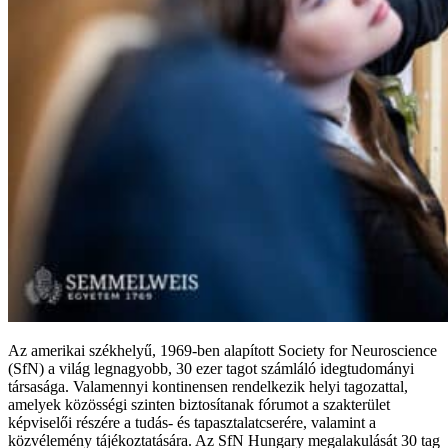
Az amerikai székhelyű, 1969-ben alapított Society for Neuroscience
(SfN) a világ legnagyobb, 30 ezer tagot számláló idegtudományi
társasága. Valamennyi kontinensen rendelkezik helyi tagozattal,
amelyek közösségi szinten biztosítanak fórumot a szakterület
képviselői részére a tudás- és tapasztalatcserére, valamint a
közvélemény tájékoztatására. Az SfN Hungary megalakulását 30 tag