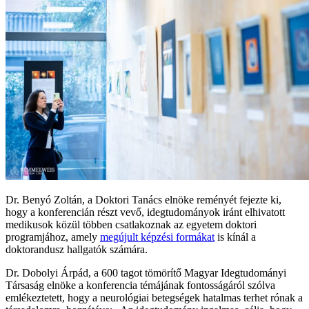
Dr. Benyó Zoltán, a Doktori Tanács elnöke reményét fejezte ki,
hogy a konferencián részt vevő, idegtudományok iránt elhivatott
medikusok közül többen csatlakoznak az egyetem doktori
programjához, amely
megújult képzési formákat
is kínál a
doktorandusz hallgatók számára.
Dr. Dobolyi Árpád, a 600 tagot tömörítő Magyar Idegtudományi
Társaság elnöke a konferencia témájának fontosságáról szólva
emlékeztetett, hogy a neurológiai betegségek hatalmas terhet rónak a