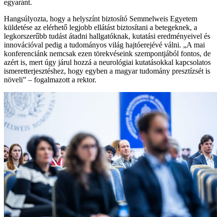
egyaránt.
Hangsúlyozta, hogy a helyszínt biztosító Semmelweis Egyetem
küldetése az elérhető legjobb ellátást biztosítani a betegeknek, a
legkorszerűbb tudást átadni hallgatóknak, kutatási eredményeivel és
innovációval pedig a tudományos világ hajtóerejévé válni. „A mai
konferenciánk nemcsak ezen törekvéseink szempontjából fontos, de
azért is, mert úgy járul hozzá a neurológiai kutatásokkal kapcsolatos
ismeretterjesztéshez, hogy egyben a magyar tudomány presztízsét is
növeli” – fogalmazott a rektor.