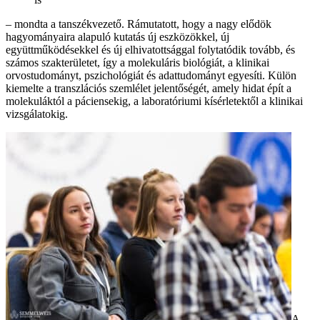
– mondta a tanszékvezető. Rámutatott, hogy a nagy elődök
hagyományaira alapuló kutatás új eszközökkel, új
együttműködésekkel és új elhivatottsággal folytatódik tovább, és
számos szakterületet, így a molekuláris biológiát, a klinikai
orvostudományt, pszichológiát és adattudományt egyesíti. Külön
kiemelte a transzlációs szemlélet jelentőségét, amely hidat épít a
molekuláktól a páciensekig, a laboratóriumi kísérletektől a klinikai
vizsgálatokig.
A