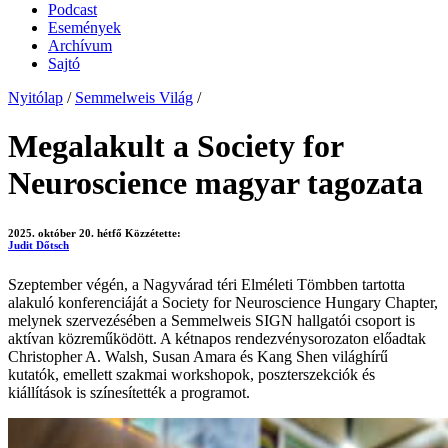
Podcast
Események
Archívum
Sajtó
Nyitólap
/
Semmelweis Világ
/
Megalakult a Society for
Neuroscience magyar tagozata
2025. október 20. hétfő
Közzétette:
Judit Dőtsch
Szeptember végén, a Nagyvárad téri Elméleti Tömbben tartotta
alakuló konferenciáját a Society for Neuroscience Hungary Chapter,
melynek szervezésében a Semmelweis SIGN hallgatói csoport is
aktívan közreműködött. A kétnapos rendezvénysorozaton előadtak
Christopher A. Walsh, Susan Amara és Kang Shen világhírű
kutatók, emellett szakmai workshopok, poszterszekciók és
kiállítások is színesítették a programot.