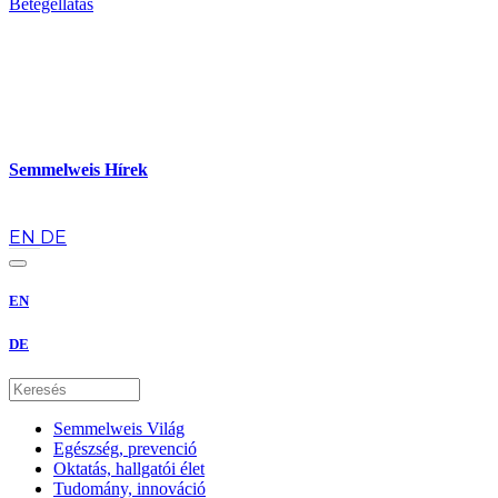
Betegellátás
Semmelweis Hírek
hu
EN
DE
EN
DE
Semmelweis Világ
Egészség, prevenció
Oktatás, hallgatói élet
Tudomány, innováció