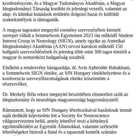
kezdeményezte, és a Magyar Tudományos Akadémia, a Magyar
Idegtudományi Társaság korábbi és jelenlegi vezetői, valamint az
alap- és klinikai kutatások területén dolgozó hazai és külföldi
szaktekintélyek is támogatták.
A magyar tagozatot megnyitó esemény szervezésében kiemelt
szerepet vállalt a Semmelweis Egyetemen 2023 óta működő Student
Interest Group in Neurology (SIGN), amely egyike az Amerikai
Idegtudományi Akadémia (AAN) orvosi karokon működő 150
hallgatói szerveződésének és jelenleg több mint 300 tagot tömörít a
magyar és nemzetközi hallgatóság soraiból.
Elsőként a rendezvény házigazdája, dr. Avin Aphrodite Babakhani,
a Semmelweis SIGN elnöke, az SfN Hungary elnökhelyettese és a
konferencia szervezőbizottságának elnöke köszöntötte a
résztvevőket.
Dr. Merkely Béla rektor megnyitó beszédében elismerően szólt az
idegtudomány és neurológia magyarországi hagyományairól.
Rámutatott, hogy az SfN Hungary létrehozásával hazánknak immár
saját dedikált képviselete lett a Society for Neuroscience
világszervezeten belül, amely lehetővé teszi a kétirányú
együttműködést az Egyesült Államokkal, valamint szélesebb
lehetőségeket biztosít a fiatal és a tapasztalt kutatók számára