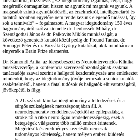
társadalomra, hozzátéve: „Az idegtudomány izgalmas, célja, hogy
megértsük önmagunkat, hiszen az agyunk mi magunk vagyunk. A
magasabb szintű agyműködésről, az érzelmekről, intelligenciáról és
tudatról azonban egyelőre nem rendelkezünk elegendő tudással, így
sok a tennivaló” – fogalmazott. A magyar idegtudomány 150 éves
hagyományairól szólva kiemelte dr. Lenhossék Mihály, dr.
Szentágothai János és dr. Palkovits Miklós munkásságát, a
következő generáció kutatói közül pedig dr. Freund Tamás, dr.
Somogyi Péter és dr. Buzsáki György kutatókat, akik mindhárman
elnyerték a Brain Prize elismerést.
Dr. Kamondi Anita, az Idegsebészeti és Neurointervenciós Klinika
tanszékvezetője, a konferencia szervezetőbizottságának szakmai
tanácsadója szavai szerint a hallgatói kezdeményezés arra emlékeztet
mindenkit, hogy az idegtudomány jövője nemcsak a senior kutatók
szakértelmétől, hanem a fiatal tudósok és hallgatók elhivatottságától,
jövőképétől is függ.
A 21. századi klinikai idegtudomány a felfedezések és a
sürgős szükségletek metszéspontjában áll. A
neurodegeneratív rendellenességektől az epilepsziáig, a
stroke-tól a ritka neurológiai rendellenességekig, ezek a
betegségek világszerte több millió embert érintenek.
Megértésük és eredményes kezelésük nemcsak
tudományos kötelesség, hanem mélyen emberi küldetés
is