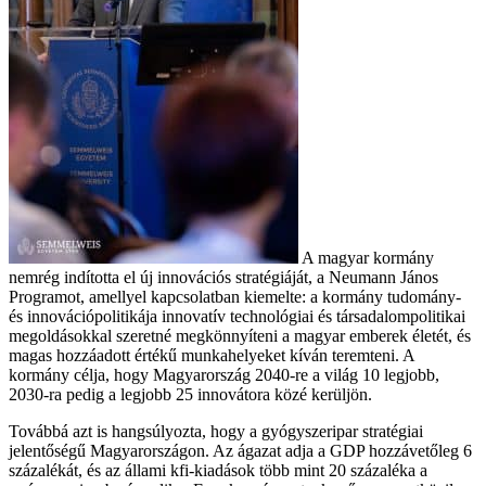
A magyar kormány
nemrég indította el új innovációs stratégiáját, a Neumann János
Programot, amellyel kapcsolatban kiemelte: a kormány tudomány-
és innovációpolitikája innovatív technológiai és társadalompolitikai
megoldásokkal szeretné megkönnyíteni a magyar emberek életét, és
magas hozzáadott értékű munkahelyeket kíván teremteni. A
kormány célja, hogy Magyarország 2040-re a világ 10 legjobb,
2030-ra pedig a legjobb 25 innovátora közé kerüljön.
Továbbá azt is hangsúlyozta, hogy a gyógyszeripar stratégiai
jelentőségű Magyarországon. Az ágazat adja a GDP hozzávetőleg 6
százalékát, és az állami kfi-kiadások több mint 20 százaléka a