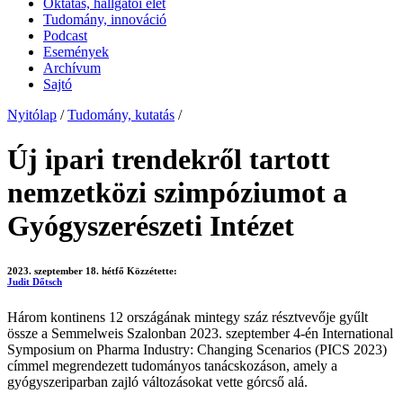
Oktatás, hallgatói élet
Tudomány, innováció
Podcast
Események
Archívum
Sajtó
Nyitólap
/
Tudomány, kutatás
/
Új ipari trendekről tartott
nemzetközi szimpóziumot a
Gyógyszerészeti Intézet
2023. szeptember 18. hétfő
Közzétette:
Judit Dőtsch
Három kontinens 12 országának mintegy száz résztvevője gyűlt
össze a Semmelweis Szalonban 2023. szeptember 4-én International
Symposium on Pharma Industry: Changing Scenarios (PICS 2023)
címmel megrendezett tudományos tanácskozáson, amely a
gyógyszeriparban zajló változásokat vette górcső alá.