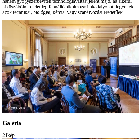
hanem gyógyszerbeviteli technológiaváltást jelent majd, ha sikerül
kiküszöbölni a jelenleg fennálló alkalmazási akadályokat, legyenek
azok technikai, biológiai, kémiai vagy szabályozási eredetűek.
Galéria
21
kép