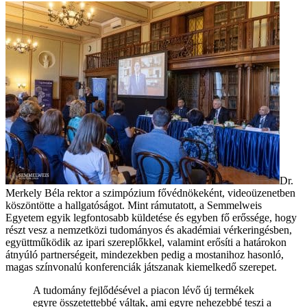
Dr.
Merkely Béla rektor a szimpózium fővédnökeként, videoüzenetben
köszöntötte a hallgatóságot. Mint rámutatott, a Semmelweis
Egyetem egyik legfontosabb küldetése és egyben fő erőssége, hogy
részt vesz a nemzetközi tudományos és akadémiai vérkeringésben,
együttműködik az ipari szereplőkkel, valamint erősíti a határokon
átnyúló partnerségeit, mindezekben pedig a mostanihoz hasonló,
magas színvonalú konferenciák játszanak kiemelkedő szerepet.
A tudomány fejlődésével a piacon lévő új termékek
egyre összetettebbé váltak, ami egyre nehezebbé teszi a