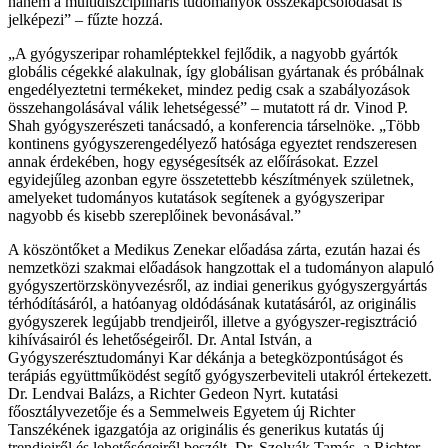
hanem a multidiszciplináris tudományok összekapcsolódását is
jelképezi” – fűzte hozzá.
„A gyógyszeripar rohamléptekkel fejlődik, a nagyobb gyártók
globális cégekké alakulnak, így globálisan gyártanak és próbálnak
engedélyeztetni termékeket, mindez pedig csak a szabályozások
összehangolásával válik lehetségessé” – mutatott rá dr. Vinod P.
Shah gyógyszerészeti tanácsadó, a konferencia társelnöke. „Több
kontinens gyógyszerengedélyező hatósága egyeztet rendszeresen
annak érdekében, hogy egységesítsék az előírásokat. Ezzel
egyidejűleg azonban egyre összetettebb készítmények születnek,
amelyeket tudományos kutatások segítenek a gyógyszeripar
nagyobb és kisebb szereplőinek bevonásával.”
A köszöntőket a Medikus Zenekar előadása zárta, ezután hazai és
nemzetközi szakmai előadások hangzottak el a tudományon alapuló
gyógyszertörzskönyvezésről, az indiai generikus gyógyszergyártás
térhódításáról, a hatóanyag oldódásának kutatásáról, az originális
gyógyszerek legújabb trendjeiről, illetve a gyógyszer-regisztráció
kihívásairól és lehetőségeiről. Dr. Antal István, a
Gyógyszerésztudományi Kar dékánja a betegközpontúságot és
terápiás együttműködést segítő gyógyszerbeviteli utakról értekezett.
Dr. Lendvai Balázs, a Richter Gedeon Nyrt. kutatási
főosztályvezetője és a Semmelweis Egyetem új Richter
Tanszékének igazgatója az originális és generikus kutatás új
trendjeiről és lehetőségeiről beszélt. Dr. Szolyák Tamás, a Richter