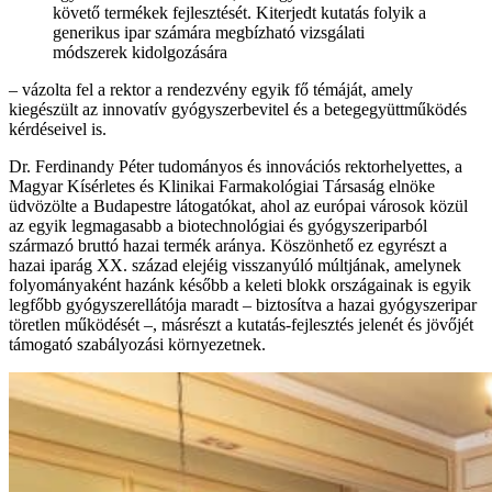
követő termékek fejlesztését. Kiterjedt kutatás folyik a
generikus ipar számára megbízható vizsgálati
módszerek kidolgozására
– vázolta fel a rektor a rendezvény egyik fő témáját, amely
kiegészült az innovatív gyógyszerbevitel és a betegegyüttműködés
kérdéseivel is.
Dr. Ferdinandy Péter tudományos és innovációs rektorhelyettes, a
Magyar Kísérletes és Klinikai Farmakológiai Társaság elnöke
üdvözölte a Budapestre látogatókat, ahol az európai városok közül
az egyik legmagasabb a biotechnológiai és gyógyszeriparból
származó bruttó hazai termék aránya. Köszönhető ez egyrészt a
hazai iparág XX. század elejéig visszanyúló múltjának, amelynek
folyományaként hazánk később a keleti blokk országainak is egyik
legfőbb gyógyszerellátója maradt – biztosítva a hazai gyógyszeripar
töretlen működését –, másrészt a kutatás-fejlesztés jelenét és jövőjét
támogató szabályozási környezetnek.