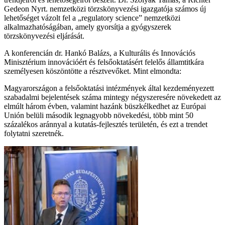
Gedeon Nyrt. nemzetközi törzskönyvezési igazgatója számos új
lehetőséget vázolt fel a „regulatory science” nemzetközi
alkalmazhatóságában, amely gyorsítja a gyógyszerek
törzskönyvezési eljárását.
A konferencián dr. Hankó Balázs, a Kulturális és Innovációs
Minisztérium innovációért és felsőoktatásért felelős államtitkára
személyesen köszöntötte a résztvevőket. Mint elmondta:
Magyarországon a felsőoktatási intézmények által kezdeményezett
szabadalmi bejelentések száma mintegy négyszeresére növekedett az
elmúlt három évben, valamint hazánk büszkélkedhet az Európai
Unión belüli második legnagyobb növekedési, több mint 50
százalékos aránnyal a kutatás-fejlesztés területén, és ezt a trendet
folytatni szeretnék.