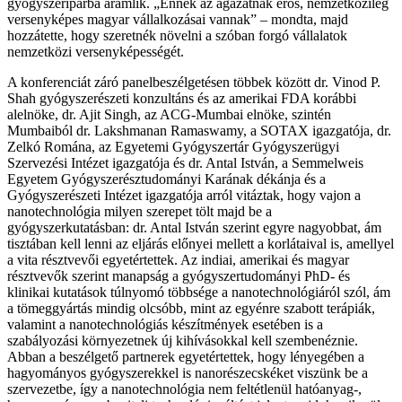
gyógyszeriparba áramlik. „Ennek az ágazatnak erős, nemzetközileg
versenyképes magyar vállalkozásai vannak” – mondta, majd
hozzátette, hogy szeretnék növelni a szóban forgó vállalatok
nemzetközi versenyképességét.
A konferenciát záró panelbeszélgetésen többek között dr. Vinod P.
Shah gyógyszerészeti konzultáns és az amerikai FDA korábbi
alelnöke, dr. Ajit Singh, az ACG-Mumbai elnöke, szintén
Mumbaiból dr. Lakshmanan Ramaswamy, a SOTAX igazgatója, dr.
Zelkó Romána, az Egyetemi Gyógyszertár Gyógyszerügyi
Szervezési Intézet igazgatója és dr. Antal István, a Semmelweis
Egyetem Gyógyszerésztudományi Karának dékánja és a
Gyógyszerészeti Intézet igazgatója arról vitáztak, hogy vajon a
nanotechnológia milyen szerepet tölt majd be a
gyógyszerkutatásban: dr. Antal István szerint egyre nagyobbat, ám
tisztában kell lenni az eljárás előnyei mellett a korlátaival is, amellyel
a vita résztvevői egyetértettek. Az indiai, amerikai és magyar
résztvevők szerint manapság a gyógyszertudományi PhD- és
klinikai kutatások túlnyomó többsége a nanotechnológiáról szól, ám
a tömeggyártás mindig olcsóbb, mint az egyénre szabott terápiák,
valamint a nanotechnológiás készítmények esetében is a
szabályozási környezetnek új kihívásokkal kell szembenéznie.
Abban a beszélgető partnerek egyetértettek, hogy lényegében a
hagyományos gyógyszerekkel is nanorészecskéket viszünk be a
szervezetbe, így a nanotechnológia nem feltétlenül hatóanyag-,