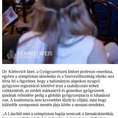
Dr. Klebovich Imre, a Gyógyszerészeti Intézet professor emeritusa,
egyben a szimpózium társelnöke és a Szervezőbizottság elnöke arra
hívta fel a figyelmet, hogy a tudományos alapokon nyugvó
gyógyszer-regisztráció lehetővé teszi a szabályozási terhek
csökkentését, az eredeti márkanevű és generikus gyógyszerek
iparának erősödése pedig a globális gyógyszerpiacra is kihatással
van. A konferencia nem kevesebbet tűzött ki céljául, mint hogy
különféle szempontok mentén járja körbe a mostani trendeket.
„A Lánchíd mint a szimpózium logója nemcsak a farmakokinetikát,