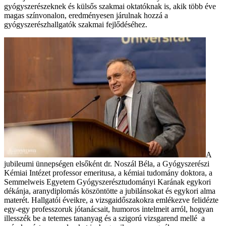
gyógyszerészeknek és külsős szakmai oktatóknak is, akik több éve
magas színvonalon, eredményesen járulnak hozzá a
gyógyszerészhallgatók szakmai fejlődéséhez.
A
jubileumi ünnepségen elsőként dr. Noszál Béla, a Gyógyszerészi
Kémiai Intézet professor emeritusa, a kémiai tudomány doktora, a
Semmelweis Egyetem Gyógyszerésztudományi Karának egykori
dékánja, aranydiplomás köszöntötte a jubilánsokat és egykori alma
materét. Hallgatói éveikre, a vizsgaidőszakokra emlékezve felidézte
egy-egy professzoruk jótanácsait, humoros intelmeit arról, hogyan
illesszék be a tetemes tananyag és a szigorú vizsgarend mellé a