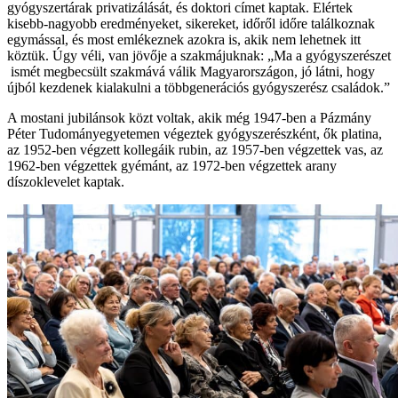
gyógyszertárak privatizálását, és doktori címet kaptak. Elértek
kisebb-nagyobb eredményeket, sikereket, időről időre találkoznak
egymással, és most emlékeznek azokra is, akik nem lehetnek itt
köztük. Úgy véli, van jövője a szakmájuknak: „Ma a gyógyszerészet
ismét megbecsült szakmává válik Magyarországon, jó látni, hogy
újból kezdenek kialakulni a többgenerációs gyógyszerész családok.”
A mostani jubilánsok közt voltak, akik még 1947-ben a Pázmány
Péter Tudományegyetemen végeztek gyógyszerészként, ők platina,
az 1952-ben végzett kollegáik rubin, az 1957-ben végzettek vas, az
1962-ben végzettek gyémánt, az 1972-ben végzettek arany
díszoklevelet kaptak.