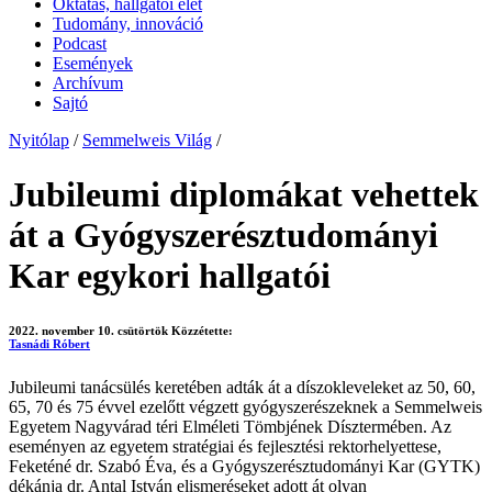
Oktatás, hallgatói élet
Tudomány, innováció
Podcast
Események
Archívum
Sajtó
Nyitólap
/
Semmelweis Világ
/
Jubileumi diplomákat vehettek
át a Gyógyszerésztudományi
Kar egykori hallgatói
2022. november 10. csütörtök
Közzétette:
Tasnádi Róbert
Jubileumi tanácsülés keretében adták át a díszokleveleket az 50, 60,
65, 70 és 75 évvel ezelőtt végzett gyógyszerészeknek a Semmelweis
Egyetem Nagyvárad téri Elméleti Tömbjének Dísztermében. Az
eseményen az egyetem stratégiai és fejlesztési rektorhelyettese,
Feketéné dr. Szabó Éva, és a Gyógyszerésztudományi Kar (GYTK)
dékánja dr. Antal István elismeréseket adott át olyan