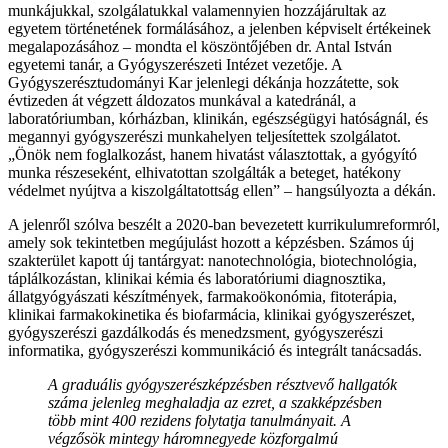
munkájukkal, szolgálatukkal valamennyien hozzájárultak az
egyetem történetének formálásához, a jelenben képviselt értékeinek
megalapozásához – mondta el köszöntőjében dr. Antal István
egyetemi tanár, a Gyógyszerészeti Intézet vezetője. A
Gyógyszerésztudományi Kar jelenlegi dékánja hozzátette, sok
évtizeden át végzett áldozatos munkával a katedránál, a
laboratóriumban, kórházban, klinikán, egészségügyi hatóságnál, és
megannyi gyógyszerészi munkahelyen teljesítettek szolgálatot.
„Önök nem foglalkozást, hanem hivatást választottak, a gyógyító
munka részeseként, elhivatottan szolgálták a beteget, hatékony
védelmet nyújtva a kiszolgáltatottság ellen” – hangsúlyozta a dékán.
A jelenről szólva beszélt a 2020-ban bevezetett kurrikulumreformról,
amely sok tekintetben megújulást hozott a képzésben. Számos új
szakterület kapott új tantárgyat: nanotechnológia, biotechnológia,
táplálkozástan, klinikai kémia és laboratóriumi diagnosztika,
állatgyógyászati készítmények, farmakoökonómia, fitoterápia,
klinikai farmakokinetika és biofarmácia, klinikai gyógyszerészet,
gyógyszerészi gazdálkodás és menedzsment, gyógyszerészi
informatika, gyógyszerészi kommunikáció és integrált tanácsadás.
A graduális gyógyszerészképzésben résztvevő hallgatók
száma jelenleg meghaladja az ezret, a szakképzésben
több mint 400 rezidens folytatja tanulmányait. A
végzősök mintegy háromnegyede közforgalmú