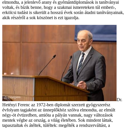
elmondta, a jelenlevő arany és gyémántdiplomások is tanítványai
voltak, és bízik benne, hogy a szakmai ismereteken túl emberi-,
erkölcsi tudást is sikerült a hosszú évek során átadni tanítványainak,
akik részéről a sok köszönet is ezt igazolja.
Dr.
Hetényi Ferenc az 1972-ben diplomát szerzett gyógyszerész
évfolyam tagjaként az ünneplőkhöz szólva elmondta, az elmúlt
négy-öt évtizedben, amióta a pályán vannak, nagy változások
mentek végbe az ország, a világ életében. Sok mindent láttak,
tapasztaltak és átéltek, túléltek: megélték a rendszerváltást, a