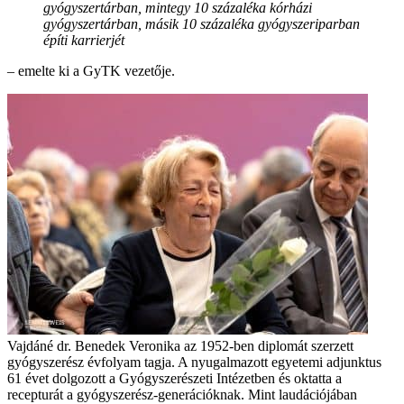
gyógyszertárban, mintegy 10 százaléka kórházi
gyógyszertárban, másik 10 százaléka gyógyszeriparban
építi karrierjét
– emelte ki a GyTK vezetője.
Vajdáné dr. Benedek Veronika az 1952-ben diplomát szerzett
gyógyszerész évfolyam tagja. A nyugalmazott egyetemi adjunktus
61 évet dolgozott a Gyógyszerészeti Intézetben és oktatta a
recepturát a gyógyszerész-generációknak. Mint laudációjában