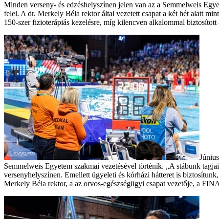
Minden verseny- és edzéshelyszínen jelen van az a Semmelweis Egyet
felel. A dr. Merkely Béla rektor által vezetett csapat a két hét alatt m
150-szer fizioterápiás kezelésre, míg kilencven alkalommal biztosított 
Június
Semmelweis Egyetem szakmai vezetésével történik. „A stábunk tagjai a s
versenyhelyszínen. Emellett ügyeleti és kórházi hátteret is biztosítun
Merkely Béla rektor, a az orvos-egészségügyi csapat vezetője, a FIN