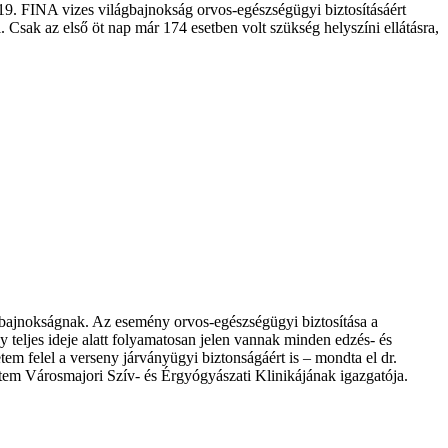
9. FINA vizes világbajnokság orvos-egészségügyi biztosításáért
el. Csak az első öt nap már 174 esetben volt szükség helyszíni ellátásra,
ágbajnokságnak. Az esemény orvos-egészségügyi biztosítása a
y teljes ideje alatt folyamatosan jelen vannak minden edzés- és
tem felel a verseny járványügyi biztonságáért is – mondta el dr.
tem Városmajori Szív- és Érgyógyászati Klinikájának igazgatója.