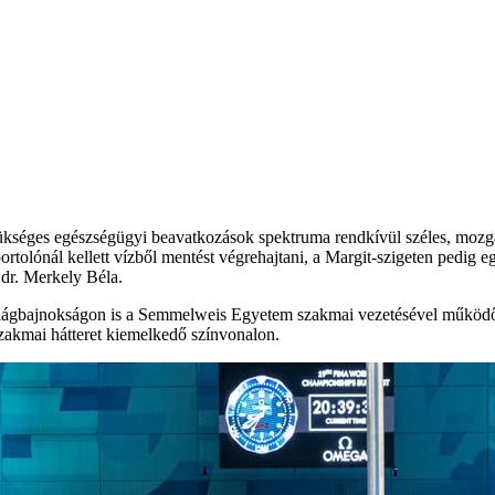
kséges egészségügyi beavatkozások spektruma rendkívül széles, mozgá
ortolónál kellett vízből mentést végrehajtani, a Margit-szigeten pedig egy
e dr. Merkely Béla.
világbajnokságon is a Semmelweis Egyetem szakmai vezetésével működő s
zakmai hátteret kiemelkedő színvonalon.