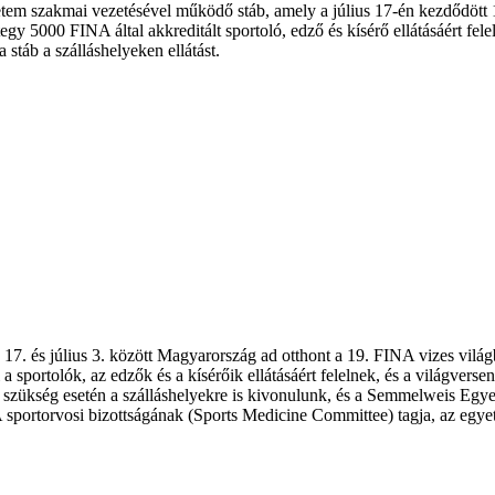
em szakmai vezetésével működő stáb, amely a július 17-én kezdődött 1
integy 5000 FINA által akkreditált sportoló, edző és kísérő ellátásáért fel
a stáb a szálláshelyeken ellátást.
 17. és július 3. között Magyarország ad otthont a 19. FINA vizes vil
portolók, az edzők és a kísérőik ellátásáért felelnek, és a világversen
k, szükség esetén a szálláshelyekre is kivonulunk, és a Semmelweis Egye
A sportorvosi bizottságának (Sports Medicine Committee) tagja, az egye