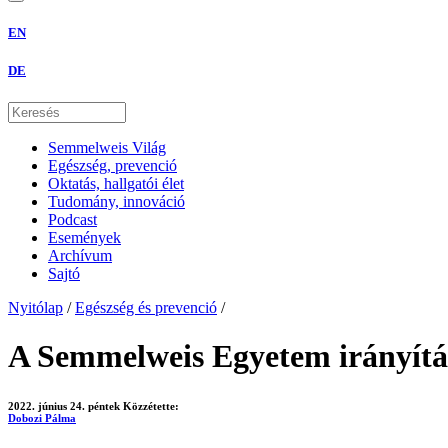
EN
DE
Semmelweis Világ
Egészség, prevenció
Oktatás, hallgatói élet
Tudomány, innováció
Podcast
Események
Archívum
Sajtó
Nyitólap
/
Egészség és prevenció
/
A Semmelweis Egyetem irányításá
2022. június 24. péntek
Közzétette:
Dobozi Pálma