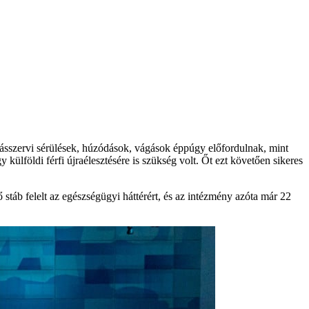
sszervi sérülések, húzódások, vágások éppúgy előfordulnak, mint
 külföldi férfi újraélesztésére is szükség volt. Őt ezt követően sikeres
táb felelt az egészségügyi háttérért, és az intézmény azóta már 22