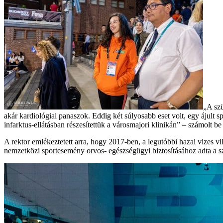
„A szü
akár kardiológiai panaszok. Eddig két súlyosabb eset volt, egy ájult sp
infarktus-ellátásban részesítettük a városmajori klinikán” – számolt b
A rektor emlékeztetett arra, hogy 2017-ben, a legutóbbi hazai vizes 
nemzetközi sportesemény orvos- egészségügyi biztosításához adta a s