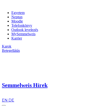
Egyetem
Neptun
Moodle
Telefonkönyv
Outlook levelezés
MySemmelweis
Karrier
Karok
Betegellátás
Semmelweis Hírek
hu
EN
DE