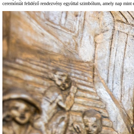
ceremóniát felidéző rendezvény egyúttal szimbólum, amely nap mint em