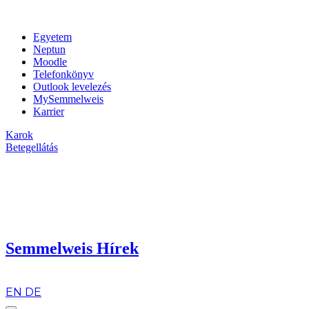
Egyetem
Neptun
Moodle
Telefonkönyv
Outlook levelezés
MySemmelweis
Karrier
Karok
Betegellátás
Semmelweis Hírek
hu
EN
DE