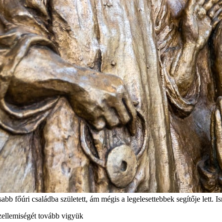
b főúri családba született, ám mégis a legelesettebbek segítője lett. I
szellemiségét tovább vigyük