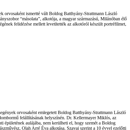
orvosaként ismertté vált Boldog Batthyány-Strattmann László
ányszobor “másolata”, alkotója, a magyar származású, Milánóban élő
k felidézése mellett levetítették az alkotóról készült portréfilmet,
szegények orvosaként emlegetett Boldog Batthyány-Strattmann László
dombormű felállításának helyszínén. Dr. Kellermayer Miklós, az
 épületének aulájába, nem kerülheti el, hogy szemét a Boldog
szművész, Olah Arré Éva alkotása. Szavai szerint a 10 évvel ezelőtti