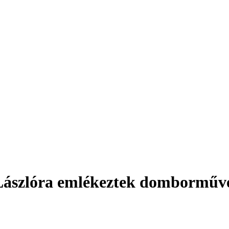
ászlóra emlékeztek domborműve