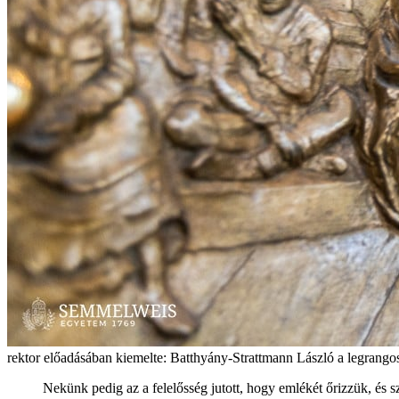
rektor előadásában kiemelte: Batthyány-Strattmann László a legrangosab
Nekünk pedig az a felelősség jutott, hogy emlékét őrizzük, és 