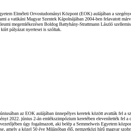
etem Elméleti Orvostudományi Központ (EOK) aulájában a szegények 
ami a vatikáni Magyar Szentek Kápolnájában 2004-ben felavatott márv
eumi megemlékezésen Boldog Battyhány-Strattmann László szellemiségéne
írt pályázat nyertesei is szóltak.
úniusában az EOK aulájában ünnepélyes keretek között avatták fel a 
nyt 2022. június 2-án emlékszimpózium keretében elevenítették fel a 
ezetőjében úgy fogalmazott, aki belép a Semmelweis Egyetem központi
se, amely a közel 50 éve Milánóban élő, nemzetközi hírű magyar szobrá