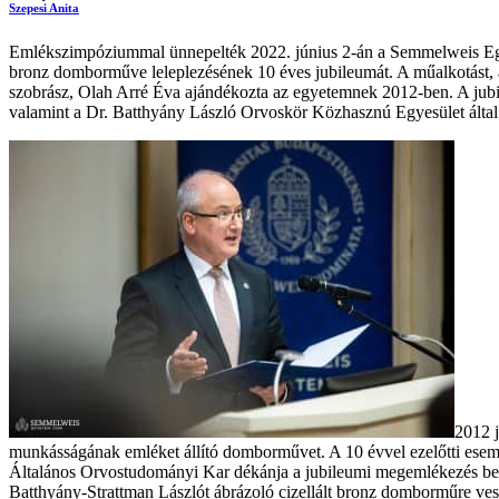
Szepesi Anita
Emlékszimpóziummal ünnepelték 2022. június 2-án a Semmelweis Egy
bronz domborműve leleplezésének 10 éves jubileumát. A műalkotást, 
szobrász, Olah Arré Éva ajándékozta az egyetemnek 2012-ben. A jubil
valamint a Dr. Batthyány László Orvoskör Közhasznú Egyesület által ki
2012 j
munkásságának emléket állító domborművet. A 10 évvel ezelőtti esemé
Általános Orvostudományi Kar dékánja a jubileumi megemlékezés bev
Batthyány-Strattman Lászlót ábrázoló cizellált bronz domborműre ves