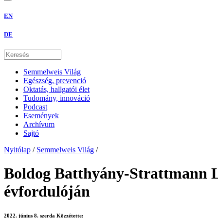
EN
DE
Semmelweis Világ
Egészség, prevenció
Oktatás, hallgatói élet
Tudomány, innováció
Podcast
Események
Archívum
Sajtó
Nyitólap
/
Semmelweis Világ
/
Boldog Batthyány-Strattmann L
évfordulóján
2022. június 8. szerda
Közzétette: