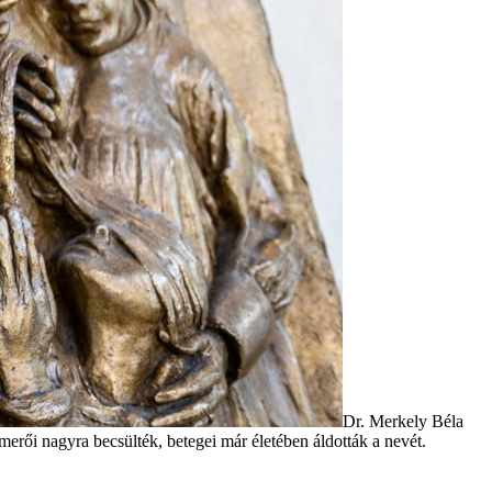
Dr. Merkely Béla
smerői nagyra becsülték, betegei már életében áldották a nevét.