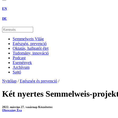
EN
DE
Semmelweis Világ
Egészség, prevenció
Oktatás, hallgatói élet
Tudomány, innováció
Podcast
Események
Archívum
Sajtó
Nyitólap
/
Egészség és prevenció
/
Két nyertes Semmelweis-projekt
2022. március 27. vasárnap
Közzétette:
Obreczány Éva