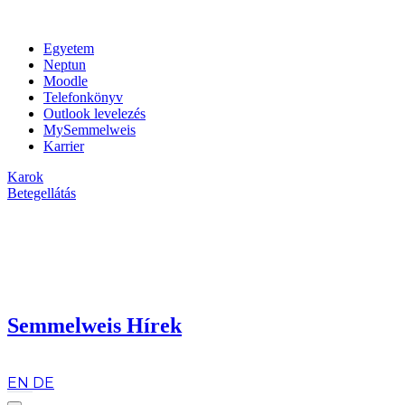
Egyetem
Neptun
Moodle
Telefonkönyv
Outlook levelezés
MySemmelweis
Karrier
Karok
Betegellátás
Semmelweis Hírek
hu
EN
DE