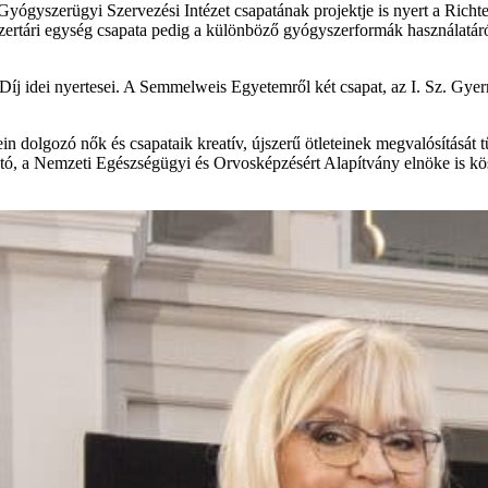
ógyszerügyi Szervezési Intézet csapatának projektje is nyert a Richter
zertári egység csapata pedig a különböző gyógyszerformák használatáról 
na Díj idei nyertesei. A Semmelweis Egyetemről két csapat, az I. Sz. 
n dolgozó nők és csapataik kreatív, újszerű ötleteinek megvalósítását tű
tó, a
Nemzeti Egészségügyi és Orvosképzésért Alapítvány elnöke
is kö