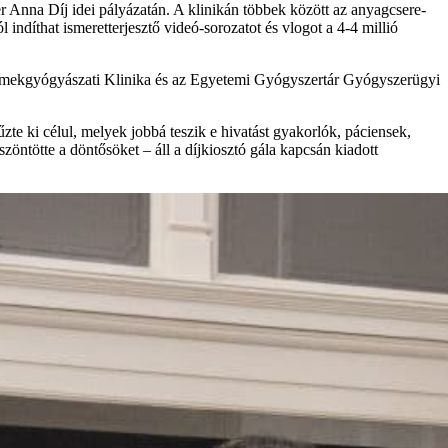
 Anna Díj idei pályázatán. A klinikán többek között az anyagcsere-
indíthat ismeretterjesztő videó-sorozatot és vlogot a 4-4 millió
Gyermekgyógyászati Klinika és az Egyetemi Gyógyszertár Gyógyszerügyi
zte ki célul, melyek jobbá teszik e hivatást gyakorlók, páciensek,
szöntötte a döntősöket – áll a díjkiosztó gála kapcsán kiadott