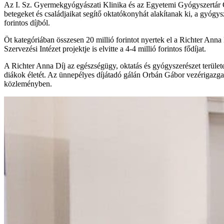
Az I. Sz. Gyermekgyógyászati Klinika és az Egyetemi Gyógyszertár Gy
betegeket és családjaikat segítő oktatókonyhát alakítanak ki, a gyógys
forintos díjból.
Öt kategóriában összesen 20 millió forintot nyertek el a Richter An
Szervezési Intézet projektje is elvitte a 4-4 millió forintos fődíjat.
A Richter Anna Díj az egészségügy, oktatás és gyógyszerészet területei
diákok életét. Az ünnepélyes díjátadó gálán Orbán Gábor vezérigazga
közleményben.