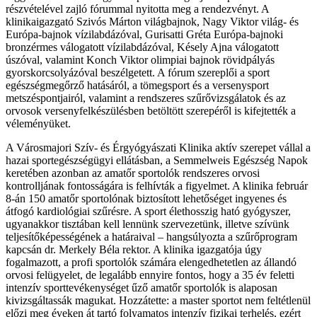
részvételével zajló fórummal nyitotta meg a rendezvényt. A
klinikaigazgató Szivós Márton világbajnok, Nagy Viktor világ- és
Európa-bajnok vízilabdázóval, Gurisatti Gréta Európa-bajnoki
bronzérmes válogatott vízilabdázóval, Késely Ajna válogatott
úszóval, valamint Konch Viktor olimpiai bajnok rövidpályás
gyorskorcsolyázóval beszélgetett. A fórum szereplői a sport
egészségmegőrző hatásáról, a tömegsport és a versenysport
metszéspontjairól, valamint a rendszeres szűrővizsgálatok és az
orvosok versenyfelkészülésben betöltött szerepéről is kifejtették a
véleményüket.
A Városmajori Szív- és Érgyógyászati Klinika aktív szerepet vállal a
hazai sportegészségügyi ellátásban, a Semmelweis Egészség Napok
keretében azonban az amatőr sportolók rendszeres orvosi
kontrolljának fontosságára is felhívták a figyelmet. A klinika február
8-án 150 amatőr sportolónak biztosított lehetőséget ingyenes és
átfogó kardiológiai szűrésre. A sport élethosszig ható gyógyszer,
ugyanakkor tisztában kell lennünk szervezetünk, illetve szívünk
teljesítőképességének a határaival – hangsúlyozta a szűrőprogram
kapcsán dr. Merkely Béla rektor. A klinika igazgatója úgy
fogalmazott, a profi sportolók számára elengedhetetlen az állandó
orvosi felügyelet, de legalább ennyire fontos, hogy a 35 év feletti
intenzív sporttevékenységet űző amatőr sportolók is alaposan
kivizsgáltassák magukat. Hozzátette: a master sportot nem feltétlenül
előzi meg éveken át tartó folyamatos intenzív fizikai terhelés, ezért