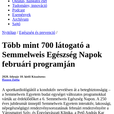
Oktatás, hallgatói élet
Tudomány, innováció
Podcast
Események
Archívum
Sajtó
Nyitólap
/
Egészség és prevenció
/
Több mint 700 látogató a
Semmelweis Egészség Napok
februári programján
2020. február 10. hétfő
Közzétette:
Haszon Zsófia
A sportkardiológiától a konduktív nevelésen át a betegbiztonságig –
a Semmelweis Egyetem budai egységei változatos programokkal
várták az érdeklődőket a 6. Semmelweis Egészség Napon. A 250
éves jubileumát ünneplő Semmelweis Egyetem interaktív, lakossági,
népegészségügyi rendezvénysorozatának februári rendezvényére a
Városmajori Szív- és Érgyógyászati Klinika, a Pető András Kar