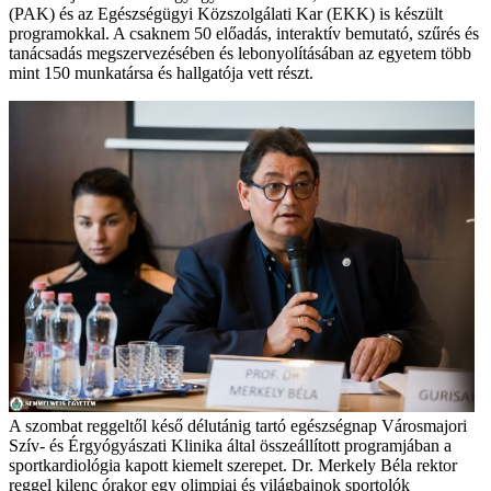
(PAK) és az Egészségügyi Közszolgálati Kar (EKK) is készült
programokkal. A csaknem 50 előadás, interaktív bemutató, szűrés és
tanácsadás megszervezésében és lebonyolításában az egyetem több
mint 150 munkatársa és hallgatója vett részt.
A szombat reggeltől késő délutánig tartó egészségnap Városmajori
Szív- és Érgyógyászati Klinika által összeállított programjában a
sportkardiológia kapott kiemelt szerepet. Dr. Merkely Béla rektor
reggel kilenc órakor egy olimpiai és világbajnok sportolók