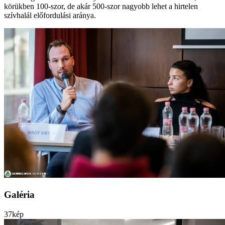
körükben 100-szor, de akár 500-szor nagyobb lehet a hirtelen
szívhalál előfordulási aránya.
Galéria
37
kép