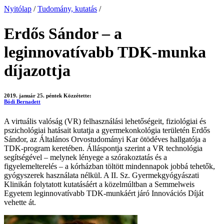
Nyitólap
/
Tudomány, kutatás
/
Erdős Sándor – a
leginnovatívabb TDK-munka
díjazottja
2019. január 25. péntek
Közzétette:
Bódi Bernadett
A virtuális valóság (VR) felhasználási lehetőségeit, fiziológiai és
pszichológiai hatásait kutatja a gyermekonkológia területén Erdős
Sándor, az Általános Orvostudományi Kar ötödéves hallgatója a
TDK-program keretében. Álláspontja szerint a VR technológia
segítségével – melynek lényege a szórakoztatás és a
figyelemelterelés – a kórházban töltött mindennapok jobbá tehetők,
gyógyszerek használata nélkül. A II. Sz. Gyermekgyógyászati
Klinikán folytatott kutatásáért a közelmúltban a Semmelweis
Egyetem leginnovatívabb TDK-munkáért járó Innovációs Díját
vehette át.