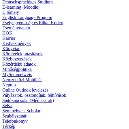
Deutschsprachiges Studium
E-learning (Moodle)
E-tárhely
English Language Program
Esélyegyenlőség és Etikai Kódex
Eseménynaptár
HÖK
Karrier
Kedvezmények
Könyvtár
Körlevelek, utasítások
Közbeszerzések
Közérdekű adatok
Minőségpolitika
MySemmelweis
Nemzetközi Mobilitás
Neptun
Online Outlook levelezés
Pályázatok, ösztöndíjak, felhívások
Sajtókapcsolat (Médiasarok)
SeKa
Semmelweis Scholar
Szabályzattár
Telefonkönyv
Térkép