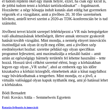
el tudom repíteni őket egy másik helyre, ezzel, ha csak egy kicsit is,
de jobbá tudom tenni a kórházi tartózkodásukat” – fogalmazott.
Hozzátette: a négy hónapja indult kutatás alatt eddig hat gyermeken
végezték el a vizsgálatot, amit a jövőben 20, 30 főre szeretnének
bővíteni, amiről tervei szerint a 2020-as TDK-konferencián be is tud
számolni.
Jövőbeni tervei között szerepel feltérképezni a VR más betegségekre
való alkalmazásának lehetőségeit, illetve annak stresszre gyakorolt
hatását tovább vizsgálni. Mint mondja, a nemrég elnyert innovációs
ösztöndíjjal sok olyan út nyílt meg előtte, ami a jövőben szép
eredményeket hozhat: szeretne például egy olyan specifikus
programot fejleszteni, ami maximalizálja a relaxáló hatást – amit
aztán az egészségügy bármely területén fel lehetne használni – tette
hozzá. Hosszú távú célként szeretné elérni, hogy a kórházakban
legyen egy olyan „VR szoba”, ahol az emberek egy kis időre
kiszakadva a kórházi közegből, elmehetnek akár a kínai nagyfalhoz
vagy búvárkodhatnak a tengerben. Mint mondja, ez a jövő, a
virtuális valósággal olyan kapuk nyithatók meg, ami jó hatással lehet
a kórházakra.
Bódi Bernadett
Fotó: Kovács Attila – Semmelweis Egyetem
Kutatás-fejlesztés és innováció