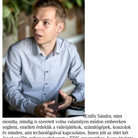
Erdős Sándor, mint
mondta, mindig is szeretett volna valamilyen módon embereken
segíteni, emellett érdeklik a videójátékok, számítógépek, konzolok
és minden, ami technológiával kapcsolatos. Innen jött az ötlet két