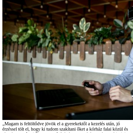
„Magam is feltöltődve jövök el a gyerekektől a kezelés után, jó
érzéssel tölt el, hogy ki tudom szakítani őket a kórház falai közül és