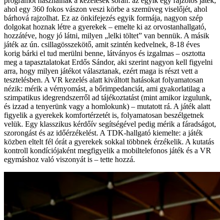
programot használnak a kezelések során: az egyik egy rajzolós játék,
ahol egy 360 fokos vászon veszi körbe a szemüveg viselőjét, ahol
bárhová rajzolhat. Ez az önkifejezés egyik formája, nagyon szép
dolgokat hoznak létre a gyerekek – emelte ki az orvostanhallgató,
hozzátéve, hogy jó látni, milyen „lelki töltet” van bennük. A másik
játék az ún. csillagösszekötő, amit szintén kedvelnek, 8-18 éves
korig bárki el tud merülni benne, látványos és izgalmas – osztotta
meg a tapasztalatokat Erdős Sándor, aki szerint nagyon kell figyelni
arra, hogy milyen játékot választanak, ezért maga is részt vett a
tesztelésben. A VR kezelés alatt kiváltott hatásokat folyamatosan
nézik: mérik a vérnyomást, a bőrimpedanciát, ami gyakorlatilag a
szimpatikus idegrendszerről ad tájékoztatást (mint amikor izgulunk,
és izzad a tenyerünk vagy a homlokunk) – mutatott rá. A játék alatt
figyelik a gyerekek komfortérzetét is, folyamatosan beszélgetnek
velük. Egy klasszikus kérdőív segítségével pedig mérik a fáradságot,
szorongást és az időérzékelést. A TDK-hallgató kiemelte: a játék
közben eltelt fél órát a gyerekek sokkal többnek érzékelik. A kutatás
kontroll kondíciójaként megfigyelik a mobiltelefonos játék és a VR
egymáshoz való viszonyát is – tette hozzá.