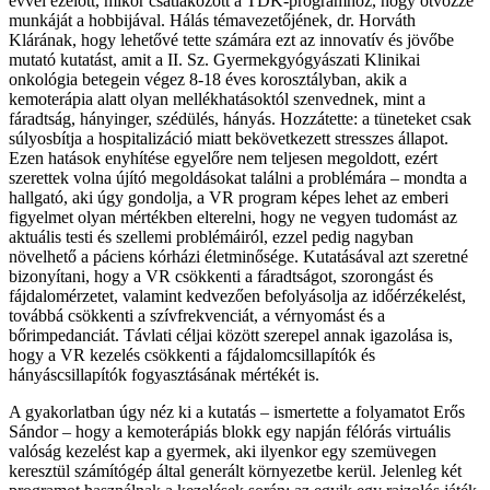
évvel ezelőtt, mikor csatlakozott a TDK-programhoz, hogy ötvözze
munkáját a hobbijával. Hálás témavezetőjének, dr. Horváth
Klárának, hogy lehetővé tette számára ezt az innovatív és jövőbe
mutató kutatást, amit a II. Sz. Gyermekgyógyászati Klinikai
onkológia betegein végez 8-18 éves korosztályban, akik a
kemoterápia alatt olyan mellékhatásoktól szenvednek, mint a
fáradtság, hányinger, szédülés, hányás. Hozzátette: a tüneteket csak
súlyosbítja a hospitalizáció miatt bekövetkezett stresszes állapot.
Ezen hatások enyhítése egyelőre nem teljesen megoldott, ezért
szerettek volna újító megoldásokat találni a problémára – mondta a
hallgató, aki úgy gondolja, a VR program képes lehet az emberi
figyelmet olyan mértékben elterelni, hogy ne vegyen tudomást az
aktuális testi és szellemi problémáiról, ezzel pedig nagyban
növelhető a páciens kórházi életminősége. Kutatásával azt szeretné
bizonyítani, hogy a VR csökkenti a fáradtságot, szorongást és
fájdalomérzetet, valamint kedvezően befolyásolja az időérzékelést,
továbbá csökkenti a szívfrekvenciát, a vérnyomást és a
bőrimpedanciát. Távlati céljai között szerepel annak igazolása is,
hogy a VR kezelés csökkenti a fájdalomcsillapítók és
hányáscsillapítók fogyasztásának mértékét is.
A gyakorlatban úgy néz ki a kutatás – ismertette a folyamatot Erős
Sándor – hogy a kemoterápiás blokk egy napján félórás virtuális
valóság kezelést kap a gyermek, aki ilyenkor egy szemüvegen
keresztül számítógép által generált környezetbe kerül. Jelenleg két