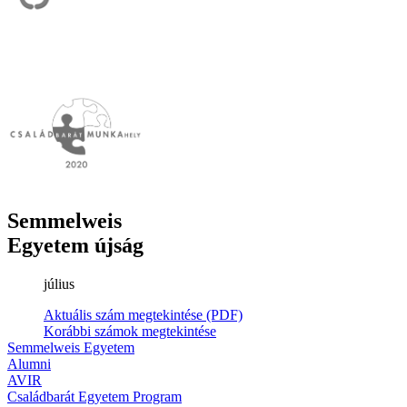
Semmelweis
Egyetem újság
július
Aktuális szám megtekintése (PDF)
Korábbi számok megtekintése
Semmelweis Egyetem
Alumni
AVIR
Családbarát Egyetem Program