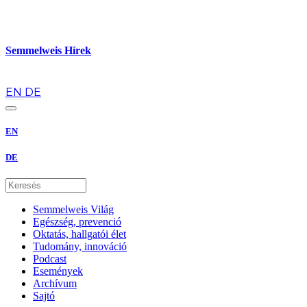
Semmelweis Hírek
hu
EN
DE
EN
DE
Semmelweis Világ
Egészség, prevenció
Oktatás, hallgatói élet
Tudomány, innováció
Podcast
Események
Archívum
Sajtó