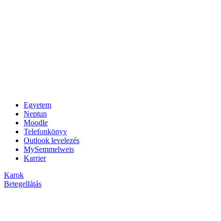
Egyetem
Neptun
Moodle
Telefonkönyv
Outlook levelezés
MySemmelweis
Karrier
Karok
Betegellátás