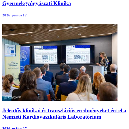
Gyermekgyógyászati Klinika
2026.
június 17.
Jelentős klinikai és transzlációs eredményeket ért el a
Nemzeti Kardiovaszkuláris Laboratórium
2026.
május 27.