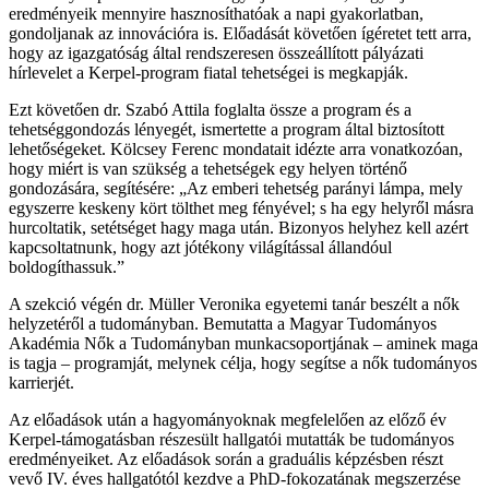
eredményeik mennyire hasznosíthatóak a napi gyakorlatban,
gondoljanak az innovációra is. Előadását követően ígéretet tett arra,
hogy az igazgatóság által rendszeresen összeállított pályázati
hírlevelet a Kerpel-program fiatal tehetségei is megkapják.
Ezt követően dr. Szabó Attila foglalta össze a program és a
tehetséggondozás lényegét, ismertette a program által biztosított
lehetőségeket. Kölcsey Ferenc mondatait idézte arra vonatkozóan,
hogy miért is van szükség a tehetségek egy helyen történő
gondozására, segítésére: „Az emberi tehetség parányi lámpa, mely
egyszerre keskeny kört tölthet meg fényével; s ha egy helyről másra
hurcoltatik, setétséget hagy maga után. Bizonyos helyhez kell azért
kapcsoltatnunk, hogy azt jótékony világítással állandóul
boldogíthassuk.”
A szekció végén dr. Müller Veronika egyetemi tanár beszélt a nők
helyzetéről a tudományban. Bemutatta a Magyar Tudományos
Akadémia Nők a Tudományban munkacsoportjának – aminek maga
is tagja – programját, melynek célja, hogy segítse a nők tudományos
karrierjét.
Az előadások után a hagyományoknak megfelelően az előző év
Kerpel-támogatásban részesült hallgatói mutatták be tudományos
eredményeiket. Az előadások során a graduális képzésben részt
vevő IV. éves hallgatótól kezdve a PhD-fokozatának megszerzése