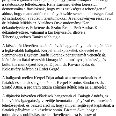
a sztetoszkóp felfedezőjén, René Laennec életén keresztül
demonstrálta a fiataloknak, hogy mi is szükséges a tehetségen túl
ahhoz, hogy maradandó eredmények szülessenek, a tehetséges fiatal
jól sáfárkodjon a rábízott talentumokkal. A rendezvényen részt vett
dr. Molnár Miklós az Általános Orvostudományi Kar
dékánhelyettese, Feketéné dr. Szabó Éva, a Pető András Kar
dékánhelyettese, valamint a kar képviselői, illetve a
Tehetséggondozó Tanács több tagja.
A köszöntőt követően az elmúlt évek hagyományainak megfelelően
a legkiválóbb hallgatók Kerpel-emlékplakettet, oklevelet és a
Semmelweis Egyetem Baráti Körének pénzjutalmát vehették át.
Idén három fiatal részesült kimagasló tudományos, közösségi és
kulturális munkájáért Kerpel Díjban: dr. Kovács Kata, dr.
Kolossváry Márton és Erdei Gergő.
A hallgatók mellett Kerpel Díjat adtak át a mentoroknak is. A
fiatalok és a tanács tagjai idén dr. Kerpel-Fronius Sándor és dr.
Szabó Attila, a program titkára számára ítélték oda az elismerést.
A díjátadót követően előadások hangzottak el. Balogh András, az
Innovációs Igazgatóság vezetője bemutatta a pályázati és innovációs
lehetőségeket, és beszélt arról is, hogy milyen segítséget kaphatnak a
fiatalok pályázataik elkészítése során. Biztatta őket, hogy a
tudományos publikálás mellett figyeljenek arra is, hogy új