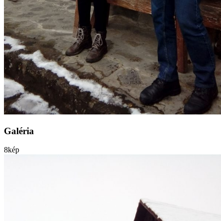
Galéria
8
kép