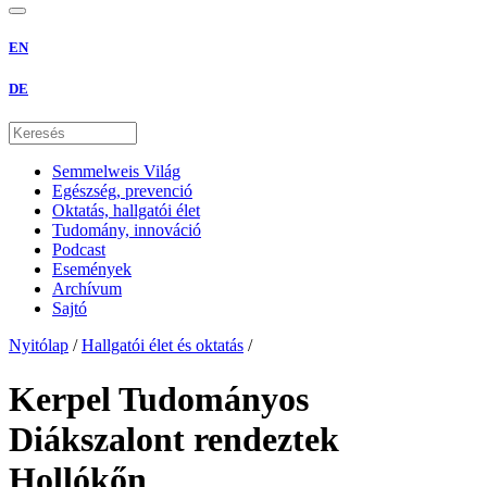
EN
DE
Semmelweis Világ
Egészség, prevenció
Oktatás, hallgatói élet
Tudomány, innováció
Podcast
Események
Archívum
Sajtó
Nyitólap
/
Hallgatói élet és oktatás
/
Kerpel Tudományos
Diákszalont rendeztek
Hollókőn