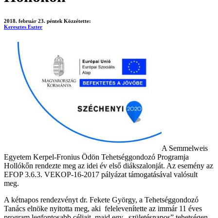
2018. február 23. péntek
Közzétette:
Keresztes Eszter
A Semmelweis
Egyetem Kerpel-Fronius Ödön Tehetséggondozó Programja
Hollókőn rendezte meg az idei év első diákszalonját. Az esemény az
EFOP 3.6.3. VEKOP-16-2017 pályázat támogatásával valósult
meg.
A kétnapos rendezvényt dr. Fekete György, a Tehetséggondozó
Tanács elnöke nyitotta meg, aki felelevenítette az immár 11 éves
program legfontosabb céljait, majd egy „születésnapos” tehetségen,