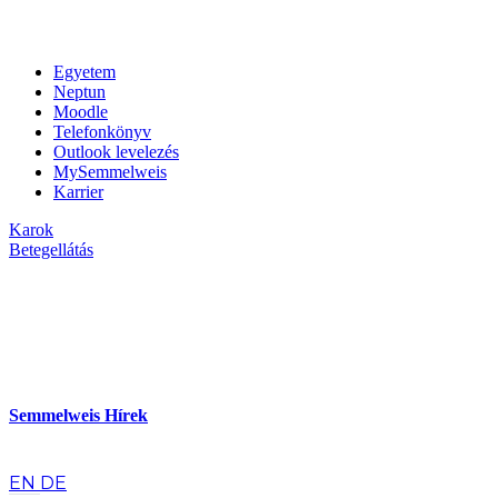
Egyetem
Neptun
Moodle
Telefonkönyv
Outlook levelezés
MySemmelweis
Karrier
Karok
Betegellátás
Semmelweis Hírek
hu
EN
DE