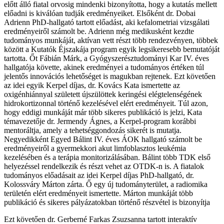
előtt álló fiatal orvosig mindenki bizonyította, hogy a kutatás mellett
előadni is kiválóan tudják eredményeiket. Elsőként dr. Dobai
Adrienn PhD-hallgató tartott előadást, aki kefalometriai vizsgálati
eredményeiről számolt be. Adrienn még medikusként kezdte
tudományos munkáját, aktívan vett részt több rendezvényen, többek
között a Kutatók Éjszakája program egyik legsikeresebb bemutatóját
tartotta. Őt Fábián Márk, a Gyógyszerésztudományi Kar IV. éves
hallgatója követte, akinek eredményei a tudományos értéken túl
jelentős innovációs lehetőséget is magukban rejtenek. Ezt követően
az idei egyik Kerpel díjas, dr. Kovács Kata ismertette az
oxigénhiánnyal született újszülöttek keringési elégtelenségének
hidrokortizonnal történő kezelésével elért eredményeit. Túl azon,
hogy eddigi munkáját már több sikeres publikáció is jelzi, Kata
témavezetője dr. Jermendy Ágnes, a Kerpel-program korábbi
mentoráltja, amely a tehetséggondozás sikerét is mutatja.
Negyedikként Egyed Bálint IV. éves ÁOK hallgató számolt be
eredményeiről a gyermekkori akut limfoblasztos leukémia
kezelésében és a terápia monitorizálásában. Bálint több TDK első
helyezéssel rendelkezik és részt vehet az OTDK-n is. A fiatalok
tudományos előadásait az idei Kerpel díjas PhD-hallgató, dr.
Kolossváry Márton zárta. Ő egy új tudományterület, a radiomika
területén elért eredményeit ismertette. Márton munkáját több
publikáció és sikeres pályázatokban történő részvétel is bizonyítja
Ezt követően dr. Gerberné Farkas Zsuzsanna tartott interaktív