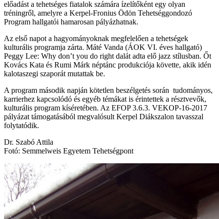
előadást a tehetséges fiatalok számára ízelítőként egy olyan
tréningről, amelyre a Kerpel-Fronius Ödön Tehetséggondozó
Program hallgatói hamarosan pályázhatnak.
Az első napot a hagyományoknak megfelelően a tehetségek
kulturális programja zárta. Máté Vanda (ÁOK VI. éves hallgató)
Peggy Lee: Why don’t you do right dalát adta elő jazz stílusban. Őt
Kovács Kata és Rumi Márk néptánc produkciója követte, akik idén
kalotaszegi szaporát mutattak be.
A program második napján kötetlen beszélgetés során tudományos,
karrierhez kapcsolódó és egyéb témákat is érintettek a résztvevők,
kulturális program kíséretében. Az EFOP 3.6.3. VEKOP-16-2017
pályázat támogatásából megvalósult Kerpel Diákszalon tavasszal
folytatódik.
Dr. Szabó Attila
Fotó: Semmelweis Egyetem Tehetségpont