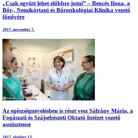
„Csak együtt lehet előbbre jutni” – Bencés Ilona, a
Bőr-, Nemikórtani és Bőronkológiai Klinika vezető
főnővére
2017.
november 7.
Az egészségnevelésben is részt vesz Sáfrány Mária, a
Fogászati és Szájsebészeti Oktató Intézet vezető
asszisztense
2017.
október 13.