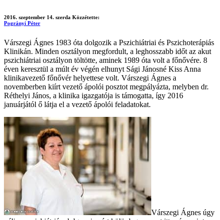
2016. szeptember 14. szerda
Közzétette:
Pogrányi Péter
Várszegi Ágnes 1983 óta dolgozik a Pszichiátriai és Pszichoterápiás
Klinikán. Minden osztályon megfordult, a leghosszabb időt az akut
pszichiátriai osztályon töltötte, aminek 1989 óta volt a főnővére. 8
éven keresztül a múlt év végén elhunyt Sági Jánosné Kiss Anna
klinikavezető főnővér helyettese volt. Várszegi Ágnes a
novemberben kiírt vezető ápolói posztot megpályázta, melyben dr.
Réthelyi János, a klinika igazgatója is támogatta, így 2016
januárjától ő látja el a vezető ápolói feladatokat.
Várszegi Ágnes úgy