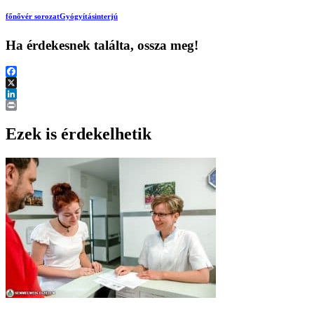
főnővér sorozat
Gyógyítás
interjú
Ha érdekesnek találta, ossza meg!
Facebook
X
LinkedIn
Print
Ezek is érdekelhetik