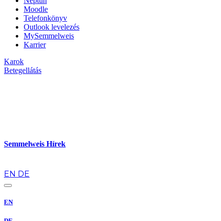
Neptun
Moodle
Telefonkönyv
Outlook levelezés
MySemmelweis
Karrier
Karok
Betegellátás
Semmelweis Hírek
hu
EN
DE
EN
DE