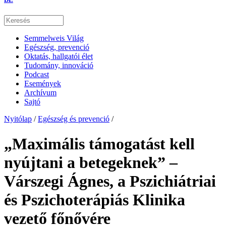
Semmelweis Világ
Egészség, prevenció
Oktatás, hallgatói élet
Tudomány, innováció
Podcast
Események
Archívum
Sajtó
Nyitólap
/
Egészség és prevenció
/
„Maximális támogatást kell
nyújtani a betegeknek” –
Várszegi Ágnes, a Pszichiátriai
és Pszichoterápiás Klinika
vezető főnővére