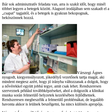
Bár sok adminisztratív feladata van, arra is szakít időt, hogy minél
többet legyen a betegek között. Alagsori irodájában sem szakadt el a
„csapat” tagjaitól, és a betegek is gyakran bekopognak,
beköszönnek hozzá.
Várszegi Ágnes
nyugodt, kiegyensúlyozott, jókedélyű vezetőnek tartja magát, aki
mindent megtesz azért, hogy jó irányba változzanak a dolgok, hogy
a nővérekkel együtt jobbá tegye, amit csak lehet. Rendszeresen
szerveznek például továbbképzéseket, ahol a dolgozók a klinikai
munka során felmerülő helyzetek kezelésében fejlődhetnek.
Rendszeresen megbeszélik a felmerülő problémákat, de legalább
havonta akkor is leülnek beszélgetni, ha nincs különös apropója.