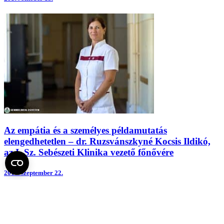
Az empátia és a személyes példamutatás
elengedhetetlen – dr. Ruzsvánszkyné Kocsis Ildikó,
az I. Sz. Sebészeti Klinika vezető főnővére
2017.
szeptember 22.
Fel az oldal tetejére
Semmelweis Egyetem