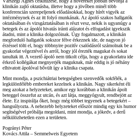
Várszegi Ágnes célkitűzése, hogy a nővéreket jobban bevonja a
klinikán zajló oktatásba, illetve hogy a jövőben minél több
konferencián szerepeljenek előadásokkal, hogy hírét vigyék az
intézménynek és az itt folyó munkának. Az ápoló szakos hallgatók
oktatásában és vizsgáztatásában is részt vesz, nekik is ugyanúgy a
betegek és az ápolói hivatás iránti alázatot és elfogadást igyekszik
átadni, mint a klinika dolgozóinak. Úgy fogalmazott, a klinikán
megforduló hallgatók sokszor félve érkeznek ide, de nagyon jó
érzéssel tölti el, hogy többnyire pozitív csalódásról számolnak be a
gyakorlat végeztével és arról, hogy jól érezték magukat és sokat
tanultak itt. A vezető ápoló nem titkolt célja, hogy a gyakorlatra ide
érkező kollégákat megnyerjék maguknak, már eddig is jó néhány
elhivatott ápolóval bővült így a klinika csapata.
Mint mondja, a pszichiátriai betegségben szenvedők sokfélék, a
legkülönfélébb embereket kezelnek a klinikán. Nagy sikerként éli
meg azokat a helyzeteket, amikor egy korábban a klinikán ápolt
beteggel összefut az utcán, és azt látja, meggyógyult, rendbejött az
élete. Ez inspirálja őket, hogy még többet tegyenek a betegekért –
hangsúlyozta. A nehezebb helyzeteket először mindig egy kis humor
segítségével próbálja megoldani, mint mondja, a jókedv, a derű
nélkülözhetetlen ezen a területen.
Pogrányi Péter
Kovács Attila – Semmelweis Egyetem