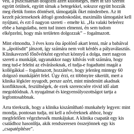
véli, a pszichiátrián dolgozni azért különleges, mert itt szó szerint
együtt örülnek, együtt sírnak a betegekkel, sokszor együtt hozzák
meg életük fontos döntéseit, támogatják őket mindenben. Az itt
kezelt pácienseknek átfogó gondoskodást, maximális támogatást kell
nyújtani, és ezt ő nagyon szereti – emelte ki. „Ha valaki beleérez
ebbe a hangulatba, nem tud innen elmenni, én sem tudom
elképzelni, hogy más területen dolgozzak” – fogalmazott.
Mint elmondta, 3 éves kora óta ápolónő akart lenni, már a babáival
is „ápolósdit” játszott, így számára nem volt kérdés a pályaválasztás.
Klinikavezető főnővérként egyrészt könnyű a dolga, mert nagyon
szereti a munkáját, ugyanakkor nagy kihívás volt számára, hogy
meg tud-e felelni az elvárásoknak, el tudja-e fogadtatni magát a
kollégákkal – fogalmazott, hozzátéve, hogy jelenleg mintegy 60
dolgozó munkájáért felel. Úgy érzi, ez többnyire sikerült, mert a
klinika légköre nyugodt, persze azért, mint mindenütt akadnak
konfliktusok, feszültségek, de ezek szerencsére rövid idő alatt
megoldódnak. A nyugalmat és kiegyensúlyozottságot tartja a
legfontosabbnak.
Arra törekszik, hogy a klinika kiszámítható munkahely legyen: mint
mondja, pontosan tudja, mi kell a nővéreknek ahhoz, hogy
megfelelően végezhessék munkájukat. A klinika csapatát egy kis
családhoz hasonlítja, akik rendszeresen összejönnek egy kis
„csapatépítésre”.