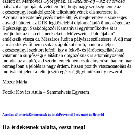
ezelőtt dr. Markovics Györgynek, az
Astellas
–
díj
– Az
év orvosa
pályázat alapítójának vetettem fel, hogy nagy szükség lenne az
egészségügyi szakdolgozók teljesítményének elismerésére is.
Azonnal a kezdeményezés mellé állt, és megteremtve a szükséges
anyagi hátteret, az ETK legközelebbi diplomaátadó ünnepségén, az
Egészségügyi Szakdolgozói Kamarával együttműködve át is
nyújtottuk az első elismeréseket a Művészetek Palotájában” –
emlékszik vissza dr. Mészáros Judit a pályázat születésére. A díj már
a második évtől nem csak az ápolókat érinti, hanem a teljes
egészségügyi szektort lefedi, így a fekvő- és járóbetegellátásban,
valamint a sürgősségi ellátásban dolgozóknak is adományozható –
mondta az alapító, aki szerint ennek nem csak elnyerése, hanem már
önmagában a jelölés is nagy érdem, hiszen pozitív visszacsatolást és
motivációt jelent a felterjesztő egészségügyi intézmény részéről.
Mozer Mária
Fotók: Kovács Attila – Semmelweis Egyetem
Astellas-díj
interjú
Kitüntetések és díjak
Prevenció
Prevenció és életmód
Ha érdekesnek találta, ossza meg!