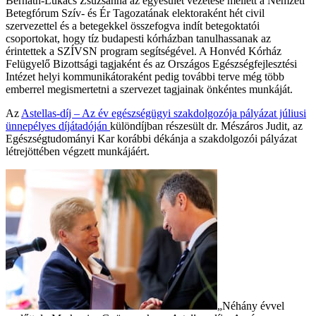
Bernáth-Lukács Zsuzsanna az egyesület vezetése mellett a Nemzeti
Betegfórum Szív- és Ér Tagozatának elektoraként hét civil
szervezettel és a betegekkel összefogva indít betegoktatói
csoportokat, hogy tíz budapesti kórházban tanulhassanak az
érintettek a SZÍVSN program segítségével. A Honvéd Kórház
Felügyelő Bizottsági tagjaként és az Országos Egészségfejlesztési
Intézet helyi kommunikátoraként pedig további terve még több
emberrel megismertetni a szervezet tagjainak önkéntes munkáját.
Az
Astellas-díj – Az év egészségügyi szakdolgozója pályázat júliusi
ünnepélyes díjátadóján
különdíjban részesült dr. Mészáros Judit, az
Egészségtudományi Kar korábbi dékánja a szakdolgozói pályázat
létrejöttében végzett munkájáért.
„Néhány évvel