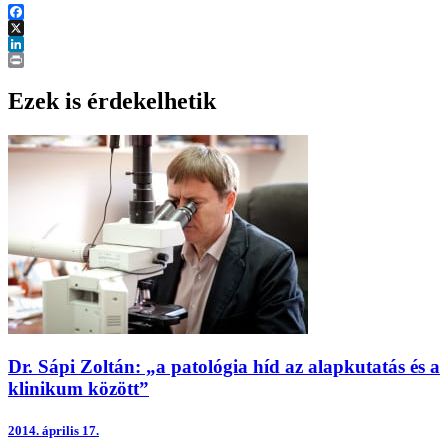
Facebook
X
LinkedIn
Print
Ezek is érdekelhetik
Dr. Sápi Zoltán: „a patológia híd az alapkutatás és a
klinikum között”
2014.
április 17.