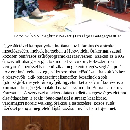
Fotó: SZÍVSN (Segítünk Neked!) Országos Betegegyesület
Egyesületével kampányokat indítanak az infarktus és a stroke
megelőzéséért, melyek keretében a Hegyvidéki Önkormányzattal
közösen behívásos szűrőprogramokat szerveznek. Ezeken az EKG
és szív ultrahang vizsgálatok mellett vércukor-, koleszterin- és
vérnyomásméréssel is ellenőrzik a megjelentek egészségi állapotát.
„Az eredményeket az egyesület szombati előadásain kapják kézhez
a résztvevők, akik rendszerint elismerően beszélnek a sok
újdonságról, melyek ráirányítják figyelmüket a szív működésére, a
koronária betegségek kialakulására” – számol be Bernáth-Lukács
Zsuzsanna. A szervezet a betegoktatás mellett az egészséges életmód
elsajátításában is segít: jógaoktatással a stressz kezelésére,
városmajori nordic walking órákkal a testedzésre, közös sütés-
főzéssel pedig a megfelelő táplálkozásra hívják fel a figyelmet.