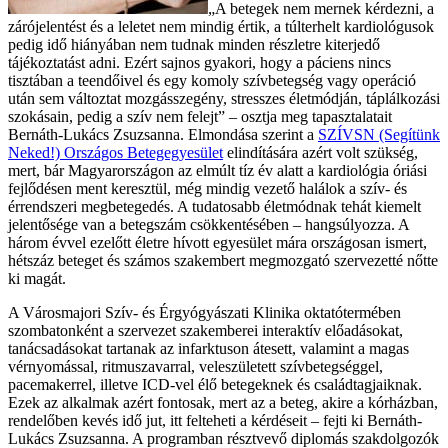
„A betegek nem mernek kérdezni, a
zárójelentést és a leletet nem mindig értik, a túlterhelt kardiológusok
pedig idő hiányában nem tudnak minden részletre kiterjedő
tájékoztatást adni. Ezért sajnos gyakori, hogy a páciens nincs
tisztában a teendőivel és egy komoly szívbetegség vagy operáció
után sem változtat mozgásszegény, stresszes életmódján, táplálkozási
szokásain, pedig a szív nem felejt” – osztja meg tapasztalatait
Bernáth-Lukács Zsuzsanna. Elmondása szerint a
SZÍVSN (Segítünk
Neked!) Országos Betegegyesület
elindítására azért volt szükség,
mert, bár Magyarországon az elmúlt tíz év alatt a kardiológia óriási
fejlődésen ment keresztül, még mindig vezető halálok a szív- és
érrendszeri megbetegedés. A tudatosabb életmódnak tehát kiemelt
jelentősége van a betegszám csökkentésében – hangsúlyozza. A
három évvel ezelőtt életre hívott egyesület mára országosan ismert,
hétszáz beteget és számos szakembert megmozgató szervezetté nőtte
ki magát.
A Városmajori Szív- és Érgyógyászati Klinika oktatótermében
szombatonként a szervezet szakemberei interaktív előadásokat,
tanácsadásokat tartanak az infarktuson átesett, valamint a magas
vérnyomással, ritmuszavarral, veleszületett szívbetegséggel,
pacemakerrel, illetve ICD-vel élő betegeknek és családtagjaiknak.
Ezek az alkalmak azért fontosak, mert az a beteg, akire a kórházban,
rendelőben kevés idő jut, itt felteheti a kérdéseit – fejti ki Bernáth-
Lukács Zsuzsanna. A programban résztvevő diplomás szakdolgozók