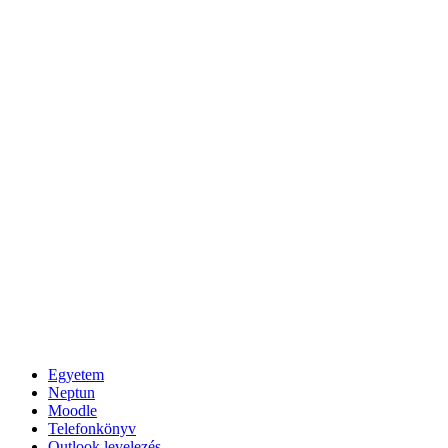
Egyetem
Neptun
Moodle
Telefonkönyv
Outlook levelezés