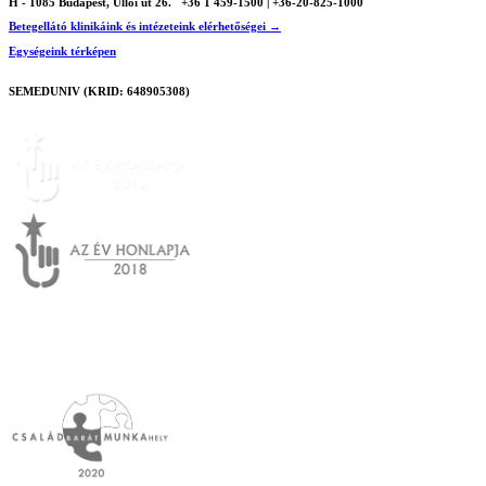
H - 1085 Budapest, Üllői út 26.
+36 1 459-1500 | +36-20-825-1000
Betegellátó klinikáink és intézeteink elérhetőségei →
Egységeink térképen
SEMEDUNIV (KRID: 648905308)