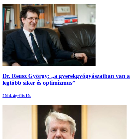
Dr. Reusz György: „a gyerekgyógyászatban van a
legtöbb siker és optimizmus”
2014.
április 10.