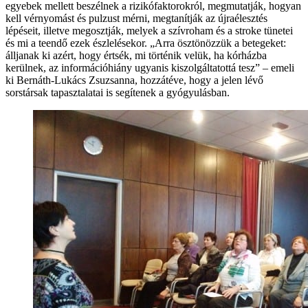
egyebek mellett beszélnek a rizikófaktorokról, megmutatják, hogyan
kell vérnyomást és pulzust mérni, megtanítják az újraélesztés
lépéseit, illetve megosztják, melyek a szívroham és a stroke tünetei
és mi a teendő ezek észlelésekor. „Arra ösztönözzük a betegeket:
álljanak ki azért, hogy értsék, mi történik velük, ha kórházba
kerülnek, az információhiány ugyanis kiszolgáltatottá tesz” – emeli
ki Bernáth-Lukács Zsuzsanna, hozzátéve, hogy a jelen lévő
sorstársak tapasztalatai is segítenek a gyógyulásban.