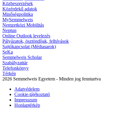
Közbeszerzések
Közérdekű adatok
Minőségpolitika
MySemmelweis
Nemzetközi Mobilitás
Neptun
Online Outlook levelezés
Pályázatok, ösztöndíjak, felhívások
Sajtókapcsolat (Médiasarok)
SeKa
Semmelweis Scholar
Szabályzattár
Telefonkönyv
Térkép
2026 Semmelweis Egyetem - Minden jog fenntartva
Adatvédelem
Cookie-tájékoztató
Impresszum
Honlaptérkép