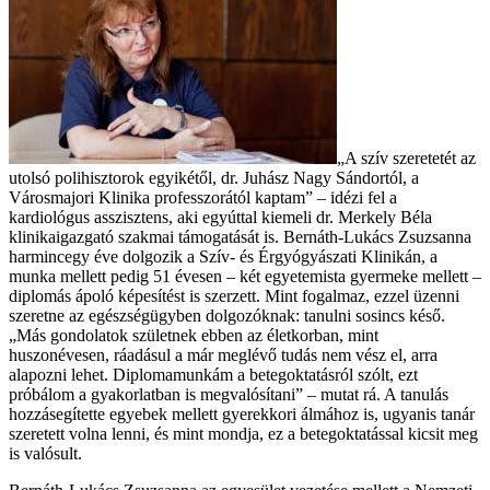
„A szív szeretetét az
utolsó polihisztorok egyikétől, dr. Juhász Nagy Sándortól, a
Városmajori Klinika professzorától kaptam” – idézi fel a
kardiológus asszisztens, aki egyúttal kiemeli dr. Merkely Béla
klinikaigazgató szakmai támogatását is. Bernáth-Lukács Zsuzsanna
harmincegy éve dolgozik a Szív- és Érgyógyászati Klinikán, a
munka mellett pedig 51 évesen – két egyetemista gyermeke mellett –
diplomás ápoló képesítést is szerzett. Mint fogalmaz, ezzel üzenni
szeretne az egészségügyben dolgozóknak: tanulni sosincs késő.
„Más gondolatok születnek ebben az életkorban, mint
huszonévesen, ráadásul a már meglévő tudás nem vész el, arra
alapozni lehet. Diplomamunkám a betegoktatásról szólt, ezt
próbálom a gyakorlatban is megvalósítani” – mutat rá. A tanulás
hozzásegítette egyebek mellett gyerekkori álmához is, ugyanis tanár
szeretett volna lenni, és mint mondja, ez a betegoktatással kicsit meg
is valósult.