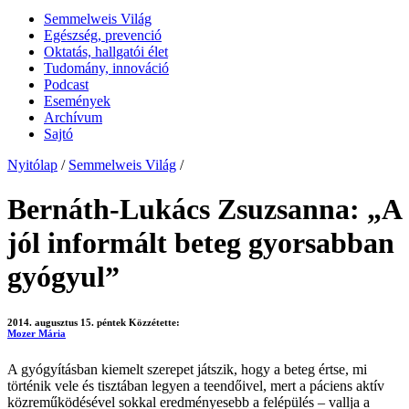
Semmelweis Világ
Egészség, prevenció
Oktatás, hallgatói élet
Tudomány, innováció
Podcast
Események
Archívum
Sajtó
Nyitólap
/
Semmelweis Világ
/
Bernáth-Lukács Zsuzsanna: „A
jól informált beteg gyorsabban
gyógyul”
2014. augusztus 15. péntek
Közzétette:
Mozer Mária
A gyógyításban kiemelt szerepet játszik, hogy a beteg értse, mi
történik vele és tisztában legyen a teendőivel, mert a páciens aktív
közreműködésével sokkal eredményesebb a felépülés – vallja a