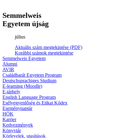
Semmelweis
Egyetem újság
július
Aktuális szám megtekintése (PDF)
Korábbi számok megtekintése
Semmelweis Egyetem
Alumni
AVIR
Családbarát Egyetem Program
Deutschsprachiges Studium
E-learning (Moodle)
E-tárhely
English Language Program
Esélyegyenlőség és Etikai Kódex
Eseménynaptár
HÖK
Karrier
Kedvezmények
Könyvtár
Körlevelek, utasítások