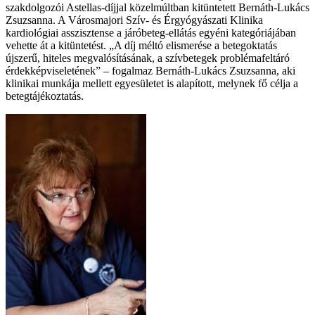
szakdolgozói Astellas-díjjal közelmúltban kitüntetett Bernáth-Lukács
Zsuzsanna. A Városmajori Szív- és Érgyógyászati Klinika
kardiológiai asszisztense a járóbeteg-ellátás egyéni kategóriájában
vehette át a kitüntetést. „A díj méltó elismerése a betegoktatás
újszerű, hiteles megvalósításának, a szívbetegek problémafeltáró
érdekképviseletének” – fogalmaz Bernáth-Lukács Zsuzsanna, aki
klinikai munkája mellett egyesületet is alapított, melynek fő célja a
betegtájékoztatás.