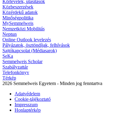
Körlevelek, utasítások
Közbeszerzések
Közérdekű adatok
Minőségpolitika
MySemmelweis
Nemzetközi Mobilitás
Neptun
Online Outlook levelezés
Pályázatok, ösztöndíjak, felhívások
Sajtókapcsolat (Médiasarok)
SeKa
Semmelweis Scholar
Szabályzattár
Telefonkönyv
Térkép
2026 Semmelweis Egyetem - Minden jog fenntartva
Adatvédelem
Cookie-tájékoztató
Impresszum
Honlaptérkép