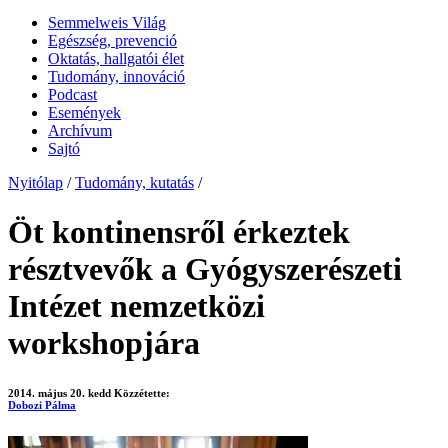
Semmelweis Világ
Egészség, prevenció
Oktatás, hallgatói élet
Tudomány, innováció
Podcast
Események
Archívum
Sajtó
Nyitólap
/
Tudomány, kutatás
/
Öt kontinensről érkeztek
résztvevők a Gyógyszerészeti
Intézet nemzetközi
workshopjára
2014. május 20. kedd
Közzétette:
Dobozi Pálma