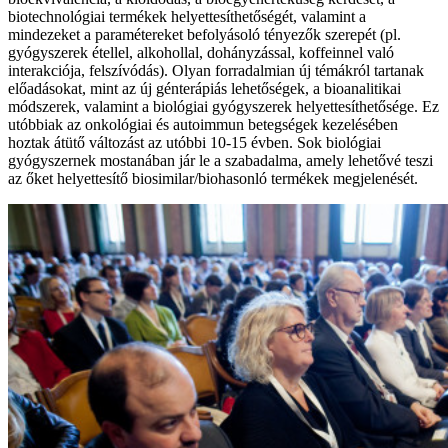
biotechnológiai termékek helyettesíthetőségét, valamint a
mindezeket a paramétereket befolyásoló tényezők szerepét (pl.
gyógyszerek étellel, alkohollal, dohányzással, koffeinnel való
interakciója, felszívódás). Olyan forradalmian új témákról tartanak
előadásokat, mint az új génterápiás lehetőségek, a bioanalitikai
módszerek, valamint a biológiai gyógyszerek helyettesíthetősége. Ez
utóbbiak az onkológiai és autoimmun betegségek kezelésében
hoztak átütő változást az utóbbi 10-15 évben. Sok biológiai
gyógyszernek mostanában jár le a szabadalma, amely lehetővé teszi
az őket helyettesítő biosimilar/biohasonló termékek megjelenését.