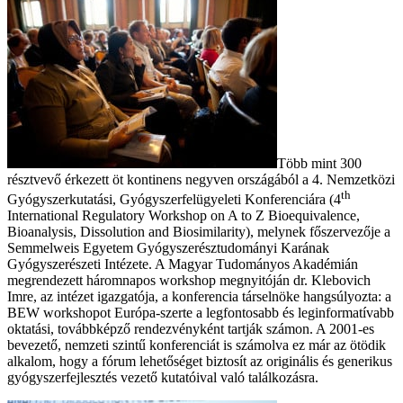
Több mint 300
résztvevő érkezett öt kontinens negyven országából a 4. Nemzetközi
th
Gyógyszerkutatási, Gyógyszerfelügyeleti Konferenciára (4
International Regulatory Workshop on A to Z Bioequivalence,
Bioanalysis, Dissolution and Biosimilarity), melynek főszervezője a
Semmelweis Egyetem Gyógyszerésztudományi Karának
Gyógyszerészeti Intézete. A Magyar Tudományos Akadémián
megrendezett háromnapos workshop megnyitóján dr. Klebovich
Imre, az intézet igazgatója, a konferencia társelnöke hangsúlyozta: a
BEW workshopot Európa-szerte a legfontosabb és leginformatívabb
oktatási, továbbképző rendezvényként tartják számon. A 2001-es
bevezető, nemzeti szintű konferenciát is számolva ez már az ötödik
alkalom, hogy a fórum lehetőséget biztosít az originális és generikus
gyógyszerfejlesztés vezető kutatóival való találkozásra.