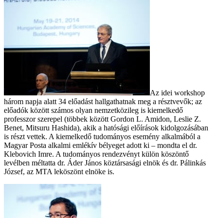
Az idei workshop
három napja alatt 34 előadást hallgathatnak meg a résztvevők; az
előadók között számos olyan nemzetközileg is kiemelkedő
professzor szerepel (többek között Gordon L. Amidon, Leslie Z.
Benet, Mitsuru Hashida), akik a hatósági előírások kidolgozásában
is részt vettek. A kiemelkedő tudományos esemény alkalmából a
Magyar Posta alkalmi emlékív bélyeget adott ki – mondta el dr.
Klebovich Imre. A tudományos rendezvényt külön köszöntő
levélben méltatta dr. Áder János köztársasági elnök és dr. Pálinkás
József, az MTA leköszönt elnöke is.