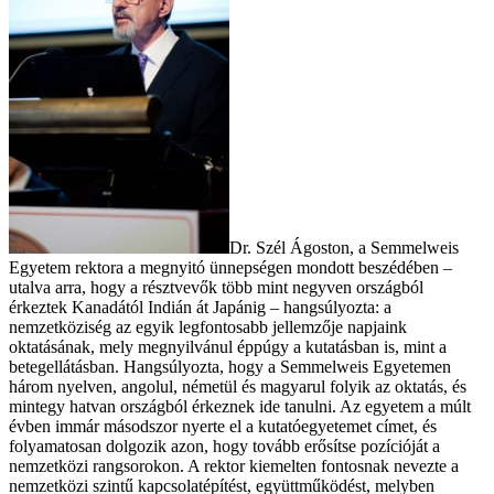
Dr. Szél Ágoston, a Semmelweis
Egyetem rektora a megnyitó ünnepségen mondott beszédében –
utalva arra, hogy a résztvevők több mint negyven országból
érkeztek Kanadától Indián át Japánig – hangsúlyozta: a
nemzetköziség az egyik legfontosabb jellemzője napjaink
oktatásának, mely megnyilvánul éppúgy a kutatásban is, mint a
betegellátásban. Hangsúlyozta, hogy a Semmelweis Egyetemen
három nyelven, angolul, németül és magyarul folyik az oktatás, és
mintegy hatvan országból érkeznek ide tanulni. Az egyetem a múlt
évben immár másodszor nyerte el a kutatóegyetemet címet, és
folyamatosan dolgozik azon, hogy tovább erősítse pozícióját a
nemzetközi rangsorokon. A rektor kiemelten fontosnak nevezte a
nemzetközi szintű kapcsolatépítést, együttműködést, melyben