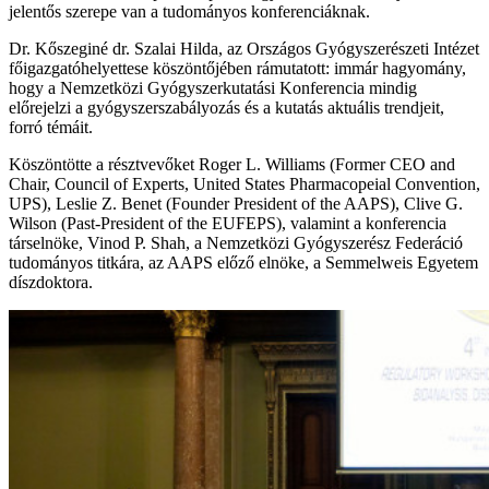
jelentős szerepe van a tudományos konferenciáknak.
Dr. Kőszeginé dr. Szalai Hilda, az Országos Gyógyszerészeti Intézet
főigazgatóhelyettese köszöntőjében rámutatott: immár hagyomány,
hogy a Nemzetközi Gyógyszerkutatási Konferencia mindig
előrejelzi a gyógyszerszabályozás és a kutatás aktuális trendjeit,
forró témáit.
Köszöntötte a résztvevőket Roger L. Williams (Former CEO and
Chair, Council of Experts, United States Pharmacopeial Convention,
UPS), Leslie Z. Benet (Founder President of the AAPS), Clive G.
Wilson (Past-President of the EUFEPS), valamint a konferencia
társelnöke, Vinod P. Shah, a Nemzetközi Gyógyszerész Federáció
tudományos titkára, az AAPS előző elnöke, a Semmelweis Egyetem
díszdoktora.