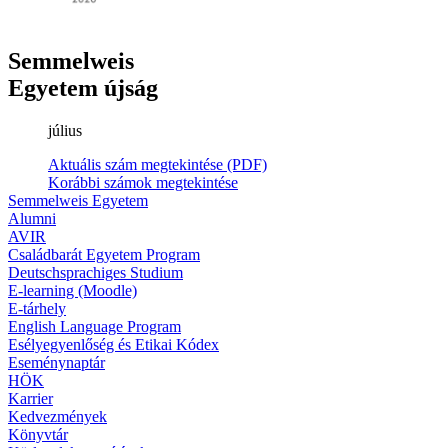
Semmelweis
Egyetem újság
július
Aktuális szám megtekintése (PDF)
Korábbi számok megtekintése
Semmelweis Egyetem
Alumni
AVIR
Családbarát Egyetem Program
Deutschsprachiges Studium
E-learning (Moodle)
E-tárhely
English Language Program
Esélyegyenlőség és Etikai Kódex
Eseménynaptár
HÖK
Karrier
Kedvezmények
Könyvtár