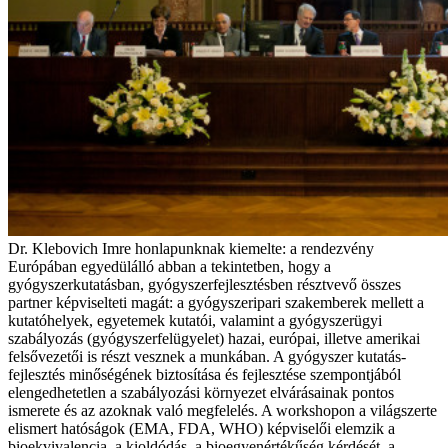
Dr. Klebovich Imre honlapunknak kiemelte: a rendezvény
Európában egyedülálló abban a tekintetben, hogy a
gyógyszerkutatásban, gyógyszerfejlesztésben résztvevő összes
partner képviselteti magát: a gyógyszeripari szakemberek mellett a
kutatóhelyek, egyetemek kutatói, valamint a gyógyszerügyi
szabályozás (gyógyszerfelügyelet) hazai, európai, illetve amerikai
felsővezetői is részt vesznek a munkában. A gyógyszer kutatás-
fejlesztés minőségének biztosítása és fejlesztése szempontjából
elengedhetetlen a szabályozási környezet elvárásainak pontos
ismerete és az azoknak való megfelelés. A workshopon a világszerte
elismert hatóságok (EMA, FDA, WHO) képviselői elemzik a
bioekvivalencia, a kioldódás, a bioegyenértékűség kérdését, a